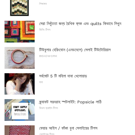
শিক্ষাঙ্গন
সেরা নিখুঁততা জন্য রৈখিক ব্লক এবং quilts কিভাবে লিখুন
কিলিং টিপস
টিউবুলার হেরিংবোন (এনডবেলে) সেলাই টিউটোরিয়াল
BEADWORK
সর্বমোট 5 টি মহিলা দাবা খেলোয়াড়
দাবা
ক্র্যাফট সরবরাহ স্পটলাইট: Popsicle লাঠি
কিডস ক্রাফ্টস টিপস
ফেয়ার আইল / ফাঁকা বুনা সেলাইয়ের টিপস
সেলাইয়ের টিপস