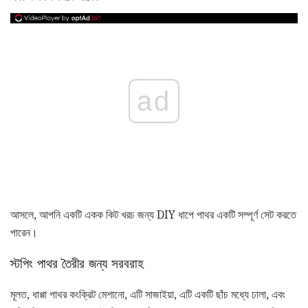
ad
আসলে, আপনি একটি একক কিট খরচ জন্য DIY ধাপে পাথর একটি সম্পূর্ণ সেট করতে
পারেন।
স্টপিং পাথর তৈরীর জন্য সরবরাহ
মূলত, ধাপ্পা পাথর কংক্রিট মেশানো, এটি সাজাইয়া, এটি একটি ছাঁচ মধ্যে ঢালা, এবং