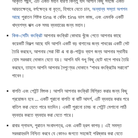
আকৃতি পছন্দ, এটি একটি মহান ধারণা কিন্তু যদি আপনি কিছু সহজে একটি
আয়তক্ষেত্র, বর্গক্ষেত্র বা বৃত্ত, হিসাবে যেতে চান,
অন্যান্য সস্তা অপশন
আছে
পুরাতন পিষ্টক tins বা বেকিং tins ভাল কাজ, এবং এমনকি একটি
খাদ্যশস্য বাক্স এক সময় ব্যবহারের জন্য মহান।
কিক-সেটিং কংক্রিট
আপনার কংক্রিট কোথায় খুঁজে পেতে আপনার কাছে
কয়েকটি বিকল্প আছে যদি আপনি একটি বড় বাগানের জন্য পাথরের একটি সেট
তৈরি করছেন, আপনার সেরা বিট 4 বা 8-পাউন্ড ব্যাগ জন্য আপনার স্থানীয়
হোম সরবরাহ দোকান যেতে হয়। আপনি যদি শুধু কিছু ছোট ধাপে পাথর তৈরি
করছেন, তাহলে আপনি আপনার নৈপুণ্যের দোকানে "পাথর কংক্রিটের সরানো"
পাবেন।
বালতি এবং পেইন্ট মিশুক। আপনি আপনার কংক্রিট মিশ্রিত করার জন্য কিছু
প্রয়োজন হবে ... একটি পুরানো বালতি বা বাটি আদর্শ, এটি ব্যবহার করার পরে
বাতিল করা যেতে পারে যতদিন। একটি পুরানো চামচ বা পেইন্ট মেশানো লাঠি
ব্যবহার করতে ব্যবহার করা যেতে পারে।
রাবার গ্লাভস, পুরাতন সংবাদপত্র, এবং একটি ড্রপ কাপড়। এই সমস্ত
সরবরাহগুলি নিশ্চিত করবে যে কোনও জগতে সহজেই পরিষ্কার করা যেতে