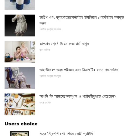
তারিখ এবং ক্যাপোডোমোনটাইন ইটালিয়ান পোর্সেলাইন সনাক্ত
করুন
প্রাচীন সংগ্রহ সংগ্রহ
আপনার শ্রেষ্ঠ ইয়েন ফরওয়ার্ড রাখুন
বুনন বেসিক
জাহাজীকরণ জন্য পট্টবস্ত্র এবং চীনামাটির বাসন প্যাকেজিং
প্রাচীন সংগ্রহ সংগ্রহ
আপনি কি আমাদেরঅবস্থান ও শর্তাবলীবুঝতে পেরেছেন?
গহনা মেকিং
Users choice
সহজ স্ট্রিপপি সেট শিশুর কোল্ট প্যাটার্ন