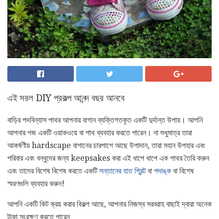
এই সরল DIY প্রকল্প আনন্দ বছর আনবে
বাড়ির পদবিন্যাস পাথর আপনার বাগান ব্যক্তিগতকৃত একটি দুর্দান্ত উপায়। আপনি
আপনার গজ একটি ওয়াকওয়ে বা পাথ ব্যবহার করতে পারেন। না শুধুমাত্র তারা
আকর্ষণীয় hardscape বাগানের চারপাশে আছে উপাদান, তারা মহান উপহার এবং
পরিবার এবং বন্ধুদের জন্য keepsakes করা এই ধাপে ধাপে এক পাথর তৈরি করুন
এবং তাদের বিশেষ বিশেষ করতে একটি
সন্তানের হাত প্রিন্ট
বা
পদাঙ্ক
বা বিশেষ
স্মরণগুলি ব্যবহার করুন!
আপনি একটি কিট ক্রয় করার বিকল্প আছে, আপনার নিজস্ব সরবরাহ বাছাই দ্বারা অনেক
টাকা সংরক্ষণ করতে পারেন