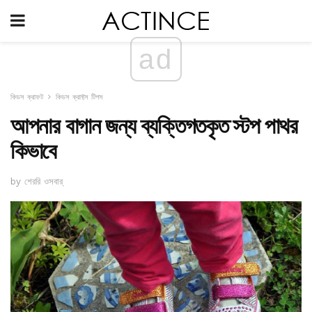
ad
কিডস ক্রাফট
কিডস ক্রাফ্টস টিপস
আপনার বাগান জন্য ব্যক্তিগতকৃত স্টপ পাথর
কিভাবে
by শেররি ওসবার্