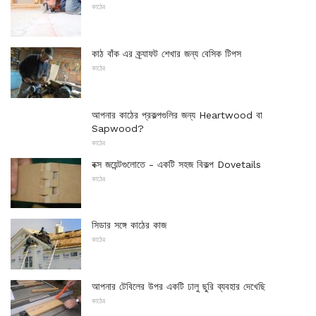
কাঠের
কাঠ বাঁক এর ক্র্যাফট শেখার জন্য বেসিক টিপস
কাঠের
আপনার কাঠের প্রকল্পগুলির জন্য Heartwood বা
Sapwood?
কাঠের
বক্স জয়েন্টগুলোতে - একটি সহজ বিকল্প Dovetails
কাঠের
সিডার সঙ্গে কাঠের কাজ
কাঠের
আপনার টেবিলের উপর একটি ঢালু ছুরি ব্যবহার দেখেছি
কাঠের