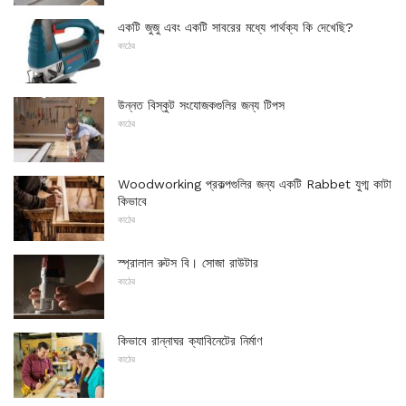
একটি জুজু এবং একটি সাবরের মধ্যে পার্থক্য কি দেখেছি?
কাঠের
উন্নত বিস্কুট সংযোজকগুলির জন্য টিপস
কাঠের
Woodworking প্রকল্পগুলির জন্য একটি Rabbet যুগ্ম কাটা
কিভাবে
কাঠের
স্প্রালাল রুটস বি। সোজা রাউটার
কাঠের
কিভাবে রান্নাঘর ক্যাবিনেটের নির্মাণ
কাঠের