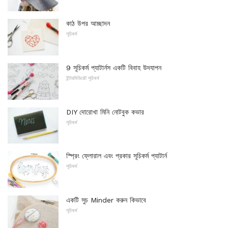
কাঠ উপর আচ্ছাদন
সূচিকর্ম
9 সূচিকর্ম প্যাটার্নস একটি বিবাহ উদযাপন
ইন্টারমিডিয়েট সূচিকর্ম
DIY দোরোখা মিনি নোটবুক কভার
সূচিকর্ম
স্প্রিং ফ্লোরাল এবং প্রকার সূচিকর্ম প্যাটার্ন
সূচিকর্ম
একটি সুচ Minder করুন কিভাবে
সূচিকর্ম