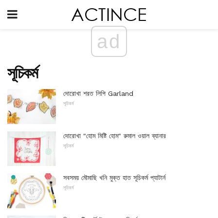
ad
সূচিকর্ম
দোরোখা শরত লিপি Garland
সূচিকর্ম
দোরোখা "হোম মিষ্টি হোম" রুমাল ওয়াল ব্যানার
সূচিকর্ম
সবসময় মৌমাছি খনি মুক্ত হাত সূচিকর্ম প্যাটার্ন
সূচিকর্ম