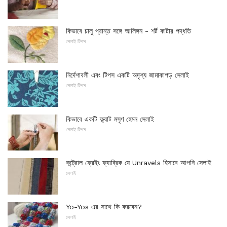
কিভাবে চালু প্রান্ত সঙ্গে আলিঙ্গন - শর্ট কাটার পদ্ধতি
সেলাই টিপস
নির্দেশাবলী এবং টিপস একটি অদৃশ্য জামাকাপড় সেলাই
সেলাই টিপস
কিভাবে একটি ফ্ল্যাট মসৃণ হেমন সেলাই
সেলাই টিপস
কন্ট্রোল ফ্রেইং ফ্যাব্রিক যে Unravels হিসাবে আপনি সেলাই
সেলাই
Yo-Yos এর সাথে কি করবেন?
সেলাই