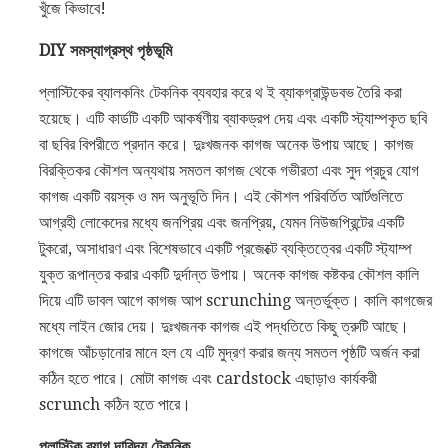
খুঁজে কিভাবে!
DIY সমস্যাগ্রস্থ পৃষ্ঠভূমি
প্লাস্টিকের ব্যালকনিং টেকনিক ব্যবহার করে থ ই ব্যাকগ্রাউন্ডবভ তৈরি করা
হয়েছে। এটি কার্ডটি একটি আকর্ষণীয় ব্যাকড্রপ দেয় এবং একটি স্ট্যাম্পকৃত ছবি
বা ছবির বিপরীতে প্রদান করে। দুঃখজনক কাগজ অনেক উপায় আছে। কাগজ
বিরক্তিকর কৌশল অন্যথায় সমতল কাগজ থেকে গভীরতা এবং সুদ প্রচুর যোগ
কাগজ একটি বয়স্ক ও মদ অনুভূতি দিন। এই কৌশল পরিবর্তিত আর্টগুলিতে
আগ্রহী লোকেদের মধ্যে জনপ্রিয় এবং জনপ্রিয়, যেমন নিউজপ্রিন্টের একটি
টুকরো, অসাধারণ এবং বিশেষভাবে একটি প্রজেক্টে ব্যক্তিত্বের একটি স্ট্যাম্প
যুক্ত রূপান্তর করার একটি দুর্দান্ত উপায়। অনেক কাগজ কষ্টকর কৌশল কালি
দিয়ে এটি ডাবল আগে কাগজ আপ scrunching অন্তর্ভুক্ত। কালি কাগজের
মধ্যে লাইন জোর দেয়। দুঃখজনক কাগজ এই পদ্ধতিতে কিছু ত্রুটি আছে।
কাগজে আঁচড়ানোর মানে হল যে এটি মুদ্রণ করার জন্য সমতল পৃষ্ঠটি অর্জন করা
কঠিন হতে পারে। মোটা কাগজ এবং cardstock এছাড়াও কার্যকরী
scrunch কঠিন হতে পারে।
প্লাস্টিক ব্যাগ দারিদ্র্য টেকনিক