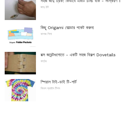
সহজ জাদু ট্রিক: কিভাবে একটি চামচ বাঁক - সংস্করণ 1
জাদু ঠাট
কিছু Origami ফোল্ডার পকেট করুন!
কাগজ শিলা
বক্স জয়েন্টগুলোতে - একটি সহজ বিকল্প Dovetails
কাঠের
স্পিরাল টাই-ডাই টি-শার্ট
কিডস ক্রাফ্টস টিপস