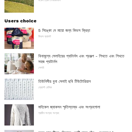
মডেল ট্রেন লেআউটগুলি
Users choice
5 সিঙ্কো দে মায়ো জন্য কিডস ক্রিড়া
কিডস ক্রাফট
বিনামূল্যে সেলাইয়ের প্যাটার্নস এবং প্রকল্প - শিখতে এবং শিখতে
সহজ প্যাটার্নস
সেলাই
তিউনিসীয় বুনা সেলাই ছবি টিউটোরিয়াল
ক্রোশ্ট বেসিক
মাইকেল জ্যাকসন স্মৃতিস্তম্ভ এবং সংগ্রহশালা
প্রাচীন সংগ্রহ সংগ্রহ