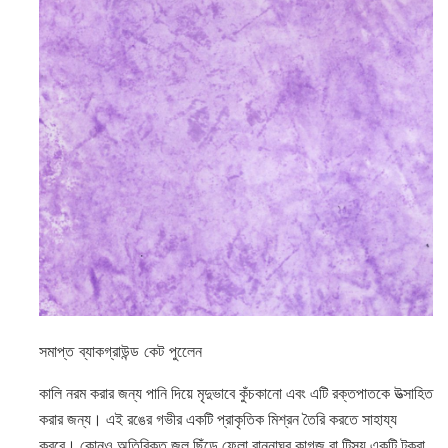
সমাপ্ত ব্যাকগ্রাউন্ড কেট পুলেেন
কালি নরম করার জন্য পানি দিয়ে মৃদুভাবে কুঁচকানো এবং এটি রক্তপাতকে উত্সাহিত
করার জন্য। এই রঙের গভীর একটি প্রাকৃতিক মিশ্রন তৈরি করতে সাহায্য
করবে। কোনও অতিরিক্ত জল ছিঁড়ে ফেলা রান্নাঘর কাগজ বা টিস্যু একটি টুকরা