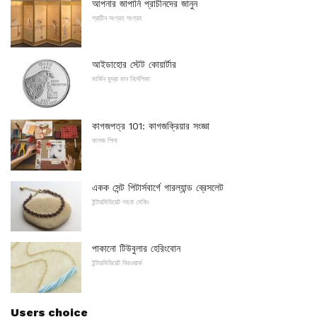
আপনার জাপানি প্রাচীনদের জানুন
প্রাচীন সংগ্রহ সংগ্রহ
আইডাহোর স্টেট কোয়ার্টার
মার্কিন মুদ্রা মান নির্দেশিকা
কাগজপত্র 101: কাগজক্রিয়ার সংজ্ঞা
কাগজ শিলা
একক সেন্ট পিটার্সবার্গে গারল্যান্ড ব্রেসলেট
ইন্টারমিডিয়েট গহনা মেকিং
পাকানো টিউবুলার হেরিংবোন
ইন্টারমিডিয়েট বিডওয়ার্ক
Users choice