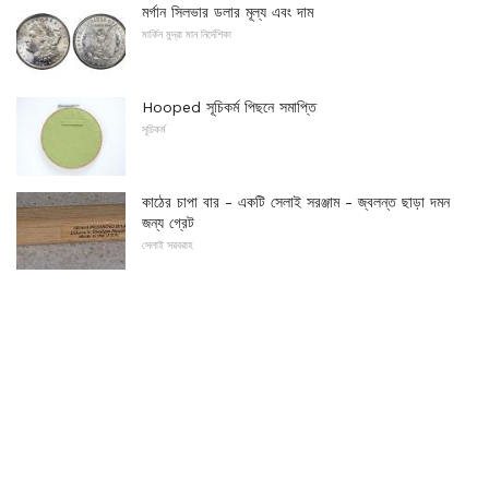
মর্গান সিলভার ডলার মূল্য এবং দাম
মার্কিন মুদ্রা মান নির্দেশিকা
Hooped সূচিকর্ম পিছনে সমাপ্তি
সূচিকর্ম
কাঠের চাপা বার - একটি সেলাই সরঞ্জাম - জ্বলন্ত ছাড়া দমন
জন্য গ্রেট
সেলাই সরবরাহ