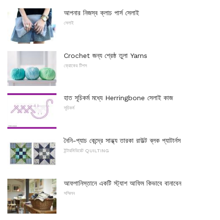
আপনার নিজস্ব ক্লাচ পার্স সেলাই
সেলাই
Crochet জন্য শ্রেষ্ঠ তুলা Yarns
ক্রোকের টিপস
হাত সূচিকর্ম মধ্যে Herringbone সেলাই কাজ
সূচিকর্ম
নৈনি-প্যাচ কেন্দ্রে সান্ধ্য তারকা রাউল্ট ব্লক প্যাটার্নস
ইন্টারমিডিয়েট QUILTING
আফগানিস্তানে একটি স্ট্যাশ আফিম কিভাবে বানাবেন
সম্মিলন