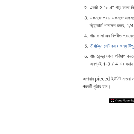
একটি 2 "x 4" গাঢ় ফালা দিয
একসঙ্গে প্যাচ একসঙ্গে একসঙ্
স্ট্যান্ডার্ড পাদদেশ জন্য, 1
গাঢ় ফালা এর বিপরীত প্রান
তীরচিহ্ন সেট করার জন্য টিপু
গাঢ় কেন্দ্র ফালা পরিমাপ করত
অবশ্যই 1-3 / 4 এর সমান হওয
আপনার pieced ইউনিট মাত্রা সঠি
পরবর্তী পৃষ্ঠায় যান।