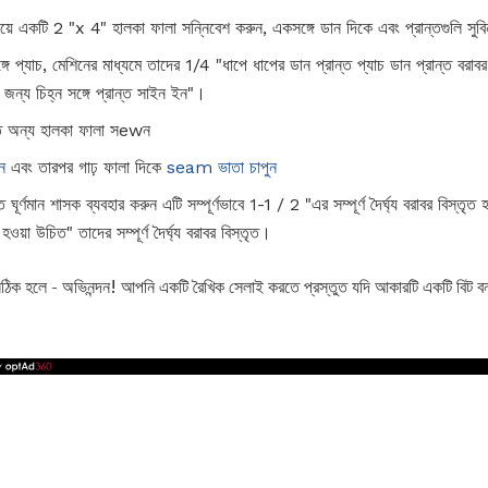
়ে একটি 2 "x 4" হালকা ফালা সন্নিবেশ করুন, একসঙ্গে ডান দিকে এবং প্রান্তগুলি সুব
গে প্যাচ, মেশিনের মাধ্যমে তাদের 1/4 "ধাপে ধাপের ডান প্রান্ত প্যাচ ডান প্রান্ত বরাব
/4 জন্য চিহ্ন সঙ্গে প্রান্ত সাইন ইন"।
্তে অন্য হালকা ফালা সewন
ন
এবং তারপর গাঢ় ফালা দিকে
seam ভাতা চাপুন
ে ঘূর্ণমান শাসক ব্যবহার করুন এটি সম্পূর্ণভাবে 1-1 / 2 "এর সম্পূর্ণ দৈর্ঘ্য বরাবর বিস্ত
়া উচিত" তাদের সম্পূর্ণ দৈর্ঘ্য বরাবর বিস্তৃত।
ক হলে - অভিনন্দন! আপনি একটি রৈখিক সেলাই করতে প্রস্তুত যদি আকারটি একটি বিট বন্