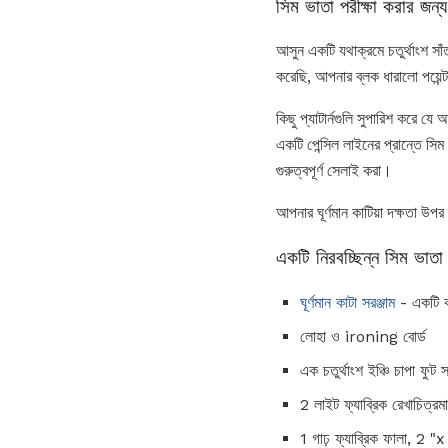
সিম ভাতা পরীক্ষা করার জন
আসুন একটি যথাক্রমে চতুর্থাংশ স
করেছি, আপনার ব্লক ধারালো পয়েন্
কিছু প্যাটার্নগুলি সুপারিশ করে য
একটি পেন্সিল লাইনের প্রান্তে স
গুরুত্বপূর্ণ সেলাই করা।
আপনার ঘূর্ণমান কাটিয়া দক্ষতা উ
একটি নিরবচ্ছিন্ন সিম ভাতা প
ঘূর্ণমান কাটা সরঞ্জাম
- একটি কর্
লোহা ও ironing বোর্ড
এক চতুর্থাংশ ইঞ্চি চাপা ফুট 
2 লাইট ফ্যাব্রিক রেখাচিত্রম
1 গাঢ় ফ্যাব্রিক ফালা, 2 "