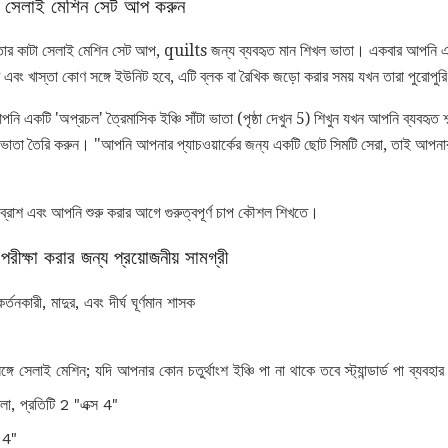
্য সেলাই মেশিন সেট আপ করুন
াঁতার কাটা সেলাই মেশিন সেট আপ, quilts জন্য ব্যবহৃত মান শিখল ভাতা। একবার আপনি এ
ট এবং খাস্তা কোণ সঙ্গে ইউনিট হবে, এটি ব্লক বা রৈখিক জড়ো করার সময় যখন তারা পুরোপুর
ে আপনি একটি 'অপ্রচল' ত্রৈমাসিক ইঞ্চি সাঁটা ভাতা (পৃষ্ঠা দেখুন 5) শিখুন যখন আপনি ব্যবহৃ
িম ভাতা তৈরি করুন। "আপনি আপনার প্যাচওয়ার্কের জন্য একটি ছোট সিমটি সেরা, তাই আপনার
পর ব্রাশ এবং আপনি শুরু করার আগে গুরুত্বপূর্ণ চাপ কৌশল শিখতে।
রীক্ষা করার জন্য প্রয়োজনীয় সামগ্রী
তনকারী, মাদুর, এবং দীর্ঘ ঘূর্ণমান শাসক
সঙ্গে সেলাই মেশিন; যদি আপনার কোন চতুর্থাংশ ইঞ্চি পা না থাকে তবে স্ট্যান্ডার্ড পা ব্যবহা
ালা, প্রতিটি 2 "এক্স 4"
x 4"