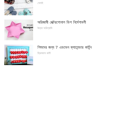
সেলাই
অরিজামী হেক্টরগোনাল ডিশ নির্দেশাবলী
উন্নত অরিগ্যামি
শিশুদের জন্য 7 এডভেন ক্যালেন্ডার কার্টুন
ক্রিসমাস কার্টা