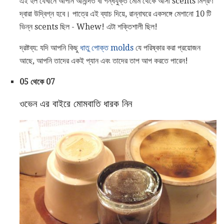
এই হল যেখানে আপনি আনন্দিত বা গন্ধযুক্ত মোম থেকে আসা scents মিশ্রণ
দ্বারা উদ্বিগ্ন হবে। পাত্রে এই ব্যাচ দিয়ে, রান্নাঘরে একসঙ্গে মেশানো 10 টি
ভিন্ন scents ছিল - Whew! এটা শক্তিশালী ছিল!
দ্রষ্টব্য: যদি আপনি কিছু
ধাতু পোক্ত molds
যে পরিষ্কার করা প্রয়োজন
আছে, আপনি তাদের একই প্যান এবং তাদের তাপ আপ করতে পারেন!
05 থেকে 07
ওভেন এর বাইরে মোমবাতি ধারক নিন