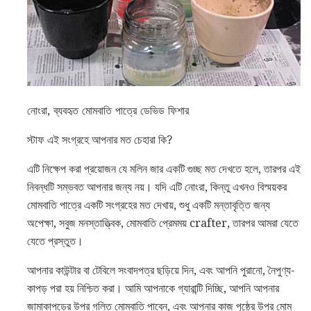
নোংরা, ব্যবহৃত মোমবাতি পাত্রে ডেভিড ফিশার
স্টাফ এই সংগ্রহে আপনার মত চেহারা কি?
এটি নিক্ষেপ করা প্রয়োজন যে মলিন জার একটি গুচ্ছ মত দেখতে হলে, তারপর এই
নিবন্ধটি সম্ভবত আপনার জন্য নয়। যদি এটি নোংরা, কিন্তু এখনও বিস্ময়কর
মোমবাতি পাত্রে একটি সংগ্রহের মত দেখায়, শুধু একটি মন্তাবৃত্তি জন্য
অপেক্ষা, সবুজ মনস্তাত্ত্বিক, মোমবাতি প্রেমময় crafter, তারপর আমরা যেতে
যেতে প্রস্তুত।
আপনার কাউন্টার বা টেবিলে সংবাদপত্র ছড়িয়ে দিন, এবং আপনি পুরানো, নৈপুণ্য-
কাপড় পরা হয় নিশ্চিত করা। আমি আপনাকে গ্যারান্টি দিচ্ছি, আপনি আপনার
জামাকাপড়ের উপর গলিত মোমবাতি পাবেন, এবং আপনার কাজ পৃষ্ঠের উপর মোম