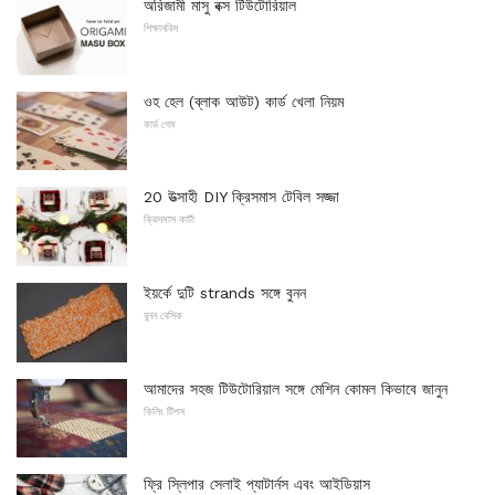
অরিজামী মাসু বক্স টিউটোরিয়াল
শিক্ষানবিস
ওহ হেল (ব্লাক আউট) কার্ড খেলা নিয়ম
কার্ড গেম
20 উত্সাহী DIY ক্রিসমাস টেবিল সজ্জা
ক্রিসমাস কার্টা
ইয়র্কে দুটি strands সঙ্গে বুনন
বুনন বেসিক
আমাদের সহজ টিউটোরিয়াল সঙ্গে মেশিন কোমল কিভাবে জানুন
কিলিং টিপস
ফ্রি স্লিপার সেলাই প্যাটার্নস এবং আইডিয়াস