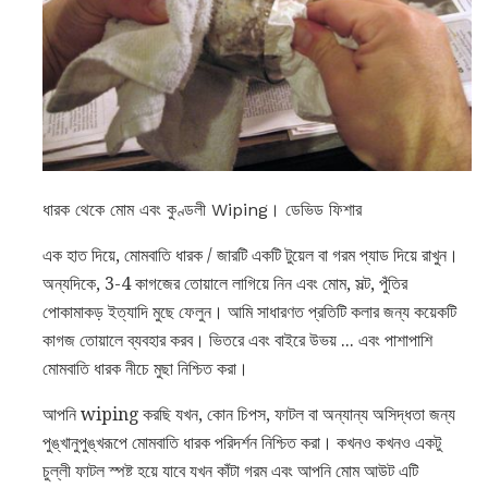
ধারক থেকে মোম এবং কুণ্ডলী Wiping। ডেভিড ফিশার
এক হাত দিয়ে, মোমবাতি ধারক / জারটি একটি টুয়েল বা গরম প্যাড দিয়ে রাখুন।
অন্যদিকে, 3-4 কাগজের তোয়ালে লাগিয়ে নিন এবং মোম, সল্ট, পুঁতির
পোকামাকড় ইত্যাদি মুছে ফেলুন। আমি সাধারণত প্রতিটি কলার জন্য কয়েকটি
কাগজ তোয়ালে ব্যবহার করব। ভিতরে এবং বাইরে উভয় ... এবং পাশাপাশি
মোমবাতি ধারক নীচে মুছা নিশ্চিত করা।
আপনি wiping করছি যখন, কোন চিপস, ফাটল বা অন্যান্য অসিদ্ধতা জন্য
পুঙ্খানুপুঙ্খরূপে মোমবাতি ধারক পরিদর্শন নিশ্চিত করা। কখনও কখনও একটু
চুল্লী ফাটল স্পষ্ট হয়ে যাবে যখন কাঁটা গরম এবং আপনি মোম আউট এটি