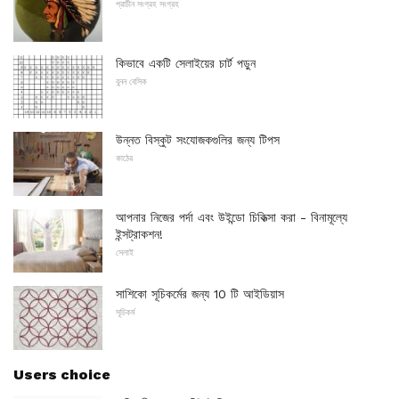
প্রাচীন সংগ্রহ সংগ্রহ
কিভাবে একটি সেলাইয়ের চার্ট পড়ুন
বুনন বেসিক
উন্নত বিস্কুট সংযোজকগুলির জন্য টিপস
কাঠের
আপনার নিজের পর্দা এবং উইন্ডো চিকিত্সা করা - বিনামূল্যে
ইন্সট্রাকশন!
সেলাই
সাশিকো সূচিকর্মের জন্য 10 টি আইডিয়াস
সূচিকর্ম
Users choice