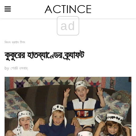
ad
কিডস ক্রাফ্টস টিপস
কুকুরের হাতব্যাণ্ডের ক্র্যাফট
by শেররি ওসবার্