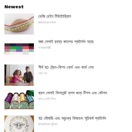
Newest
ডেজি চেইন টিউটোরিয়াল
BEADWORK
মজা সেলাই রহস্য কাতপর প্যাটার্নস আছে
গণপ্রজাতন্ত্রী
শীর্ষ 10 ট্রেন-থিম্ড বোর্ড এবং কার্ড গেম
বোর্ড গেম
ক্রস সেলাই ফিলামেন্ট ফ্লস জন্য টিপস এবং কৌশল
ক্রস-সেলাই টিপস
10 মৌমাছি এবং মধুচক্র থিমডেড সূচিকর্ম প্যাটার্নস
ইন্টারমিডিয়েট সূচিকর্ম