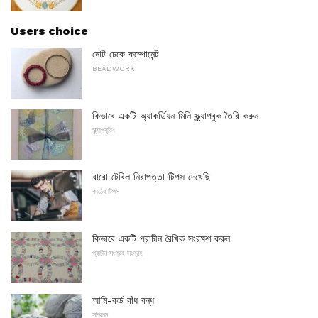
Users choice
নোট ঢেকে কম্পোনেন্ট
BEADWORK
কিভাবে একটি অ্যাকর্ডিয়ন মিনি স্ক্র্যাপবুক তৈরি করুন
স্ক্র্যাপবুকিং
বারো টেবিল নিরাপত্তা টিপস দেখেছি
কাঠের টিপস
কিভাবে একটি প্রাচীন রৈখিক সংরক্ষণ করুন
প্রাচীন সংগ্রহ সংগ্রহ
আমি-কর্ড বাঁধ বন্ধ
সম্মিলন