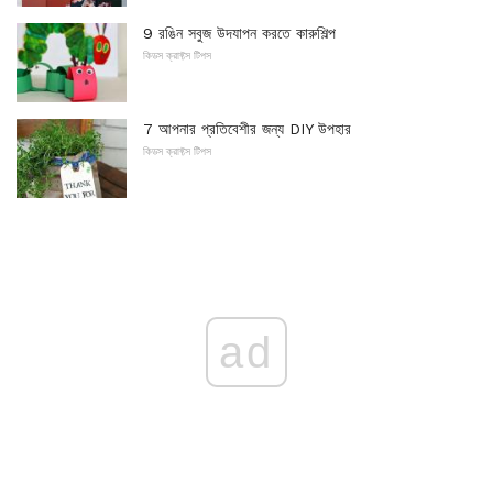
9 রঙিন সবুজ উদযাপন করতে কারুশিল্প
কিডস ক্রাফ্টস টিপস
7 আপনার প্রতিবেশীর জন্য DIY উপহার
কিডস ক্রাফ্টস টিপস
ad