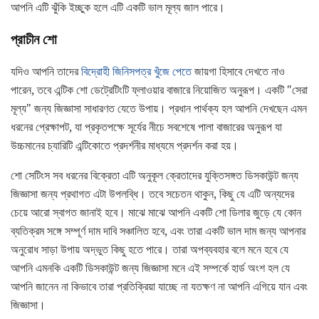
আপনি এটি ঝুঁকি ইচ্ছুক হলে এটি একটি ভাল মূল্য জাল পারে।
প্রাচীন শো
যদিও আপনি তাদের
বিদ্রোহী জিনিসপত্র খুঁজে পেতে
জায়গা হিসাবে দেখতে নাও
পারেন, তবে এন্টিক শো ডেট্রেটিংটি ফ্লাওয়ার বাজারে নিয়োজিত অনুরূপ। একটি "সেরা
মূল্য" জন্য জিজ্ঞাসা সাধারণত যেতে উপায়। প্রধান পার্থক্য হল আপনি দেখছেন এমন
ধরনের প্রেক্ষাপট, যা প্রকৃতপক্ষে সূর্যের নীচে সবশেষে পালা বাজারের অনুরূপ যা
উচ্চমানের চ্যারিটি এন্টিকোতে প্রদর্শনীর মাধ্যমে প্রদর্শন করা হয়।
শো সেটিংস সব ধরনের বিক্রেতা এটি অনুকূল ক্রেতাদের যুক্তিসঙ্গত ডিসকাউন্ট জন্য
জিজ্ঞাসা জন্য প্রথাগত এটা উপলব্ধি। তবে সচেতন থাকুন, কিছু যে এটি অন্যদের
চেয়ে আরো স্বাগত জানাই হবে। মাঝে মাঝে আপনি একটি শো ডিলার জুড়ে যে কোন
ব্যতিক্রম সঙ্গে সম্পূর্ণ দাম দাবি সঞ্চালিত হবে, এবং তারা একটি ভাল দাম জন্য আপনার
অনুরোধ সাড়া উপায় অদ্ভুত কিছু হতে পারে। তারা অপব্যবহার বলে মনে হবে যে
আপনি এমনকি একটি ডিসকাউন্ট জন্য জিজ্ঞাসা মনে এই সম্পর্কে হার্ড অংশ হল যে
আপনি জানেন না কিভাবে তারা প্রতিক্রিয়া যাচ্ছে না যতক্ষণ না আপনি এগিয়ে যান এবং
জিজ্ঞাসা।