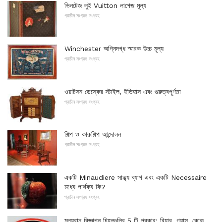
ভিনটেজ লুই Vuitton লাগেজ মূল্য
প্রাচীন সংগ্রহ সংগ্রহ
Winchester অগ্নিদগ্ধ স্মারক উচ্চ মূল্য
প্রাচীন সংগ্রহ সংগ্রহ
ওয়াটসন ডেস্কের স্টাইল, ইতিহাস এবং গুরুত্বপূর্ণতা
প্রাচীন সংগ্রহ সংগ্রহ
শিল্প ও কারুশিল্প আন্দোলন
প্রাচীন সংগ্রহ সংগ্রহ
একটি Minaudiere সান্ধ্য ব্যাগ এবং একটি Necessaire
মধ্যে পার্থক্য কি?
প্রাচীন সংগ্রহ সংগ্রহ
মূল্যবান বিজ্ঞাপন চিহ্নগুলির 5 টি প্রকার: বিয়ার, গ্যাস, কোক