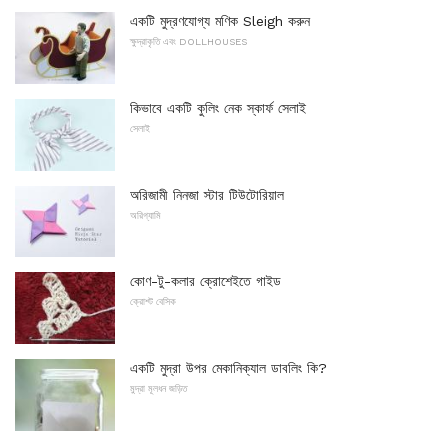
একটি মুদ্রণযোগ্য মণিক Sleigh করুন
ক্ষুদ্রাকৃতি এবং DOLLHOUSES
কিভাবে একটি কুলিং নেক স্কার্ফ সেলাই
সেলাই
অরিজামী নিনজা স্টার টিউটোরিয়াল
অরিগ্যামি
কোণ-টু-কলার ক্রোশেইতে গাইড
ক্রোশ্ট বেসিক
একটি মুদ্রা উপর মেকানিক্যাল ডাবলিং কি?
মুদ্রা মূলধন জড়িত