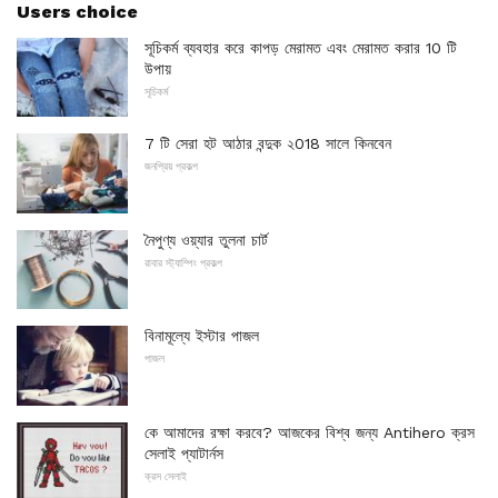
Users choice
সূচিকর্ম ব্যবহার করে কাপড় মেরামত এবং মেরামত করার 10 টি
উপায়
সূচিকর্ম
7 টি সেরা হট আঠার বন্দুক ২018 সালে কিনবেন
জনপ্রিয় প্রকল্প
নৈপুণ্য ওয়্যার তুলনা চার্ট
রাবার স্ট্যাম্পিং প্রকল্প
বিনামূল্যে ইস্টার পাজল
পাজল
কে আমাদের রক্ষা করবে? আজকের বিশ্ব জন্য Antihero ক্রস
সেলাই প্যাটার্নস
ক্রস সেলাই