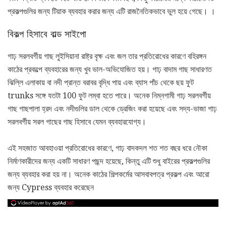
প্রকল্পগুলির জন্য টিয়াক ব্যবহার করার জন্য এটি রাজনৈতিকভাবে ভুল হয়ে গেছে। ।
বিকল্প হিসাবে বাল্ড সাইপো
গাঢ় সরলবর্গীয় গাছ লুইসিয়ানা রাষ্ট্র বৃক্ষ এবং জল তার প্রতিরোধের কারণে বহিরঙ্গন
কাঠের প্রকল্পে ব্যবহারের জন্য খুব ভাল-অভিযোজিত হয়। গাঢ় বাদাম গাছ সাধারণত
ঝিল্লি এলাকায় বা নদী প্রান্ত বরাবর বৃদ্ধি পায় এবং ব্যাস পাঁচ থেকে ছয় ফুট
trunks সঙ্গে যতটা 100 ফুট লম্বা হতে পারে। অনেক নিম্নগামী গাঢ় সরলবর্গীয়
গাছ গাছপালা হ্রদ এবং নদীগুলির ডাল থেকে ড্রেজিং করা হয়েছে এবং সদ্য-ভাজা গাঢ়
সরলবর্গীয় সরল গাছের গাছ হিসাবে যেমন ব্যবহারযোগ্য।
এই সহজাত আবহাওয়া প্রতিরোধের কারণে, গাঢ় বাদকদল শত শত বছর ধরে নৌকা
নির্মাণকারীদের জন্য একটি সাধারণ পছন্দ হয়েছে, কিন্তু এটি শুধু বাইরের প্রকল্পগুলির
জন্য ব্যবহার করা হয় না। অনেক কাঠের শিল্পকর্মের আসবাবপত্র প্রকল্প এবং আরো
জন্য Cypress ব্যবহার করেছেন