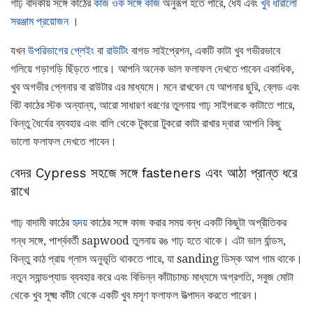
গাঢ় বাদকীয় সঙ্গে কাঠের
কাজ ওক সঙ্গে কাজ
অনুরূপ হতে পারে, ধৈর্য এবং
খুব ধারালো
সরঞ্জাম প্রয়োজন
।
যখন
উপরিভাগের প্লেইং
বা
রাউটিং
বাগড সাইপ্রেশন, একটি কাটা খুব গভীরভাবে
গলিয়ে গড়াগড়ি ছিঁড়তে পারে। আপনি অনেক ভাল ফলাফল দেখতে পাবেন একাধিক,
খুব অগভীর প্লেনার বা রাউটার এর মাধ্যমে। মনে রাখবেন যে আপনার ছুরি, ব্লেড এবং
বিট কাঠের স্টক অন্যান্য, আরো সাধারণ ধরণের তুলনায় গাঢ় সাইপরকে কাটাতে পারে,
কিন্তু ধৈর্যের ব্যবহার এবং বালি থেকে টুকরো টুকরো কাটা রাখার দ্বারা আপনি কিছু
ভালো ফলাফল দেখতে পাবেন।
বেদর Cypress সহজে সঙ্গে fasteners এবং আঠা প্রান্ত ধরে
রাখে
গাঢ় বাদামী কাঠের
হৃদয়
কাঠের সঙ্গে কাজ করার সময় বন্ধ একটি কিছুটা অপ্রীতিকর
গন্ধ সঙ্গে, পার্শ্ববর্তী sapwood তুলনায় রঙ গাঢ় হতে থাকে। এটা ভাল র্যান্ডস,
কিন্তু কাঠ প্রায় গ্লাস অনুভূতি থাকতে পারে, যা sanding ডিস্ক আপ গাম থাকে।
নতুন স্যান্ডপ্যাড ব্যবহার করে এবং বিভিন্ন কাঁটাচামচ মাধ্যমে অগ্রগতি, সবুজ মোটা
থেকে খুব সূক্ষ্ম কাঁটা থেকে একটি খুব মসৃণ ফলাফল উত্পাদন করতে পারেন।