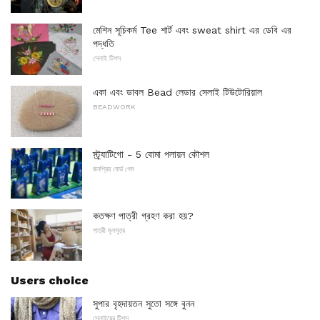
মেশিন সূচিকর্ম Tee শার্ট এবং sweat shirt এর ডেবি এর
পদ্ধতি
সেলাই টিপস
একা এবং ডাবল Bead লেডার সেলাই টিউটোরিয়াল
BEADWORK
স্ট্র্যাটিগো - 5 বোমা পলায়ন কৌশল
জনপ্রিয় বোর্ড গেম
কতক্ষণ পাত্রী গ্রহণ করা হয়?
পাত্রী মূলসূত্র
Users choice
সুপার বৃহদায়তন সুতো সঙ্গে বুনন
সেলাইয়ের টিপস