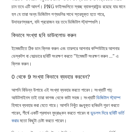
চান তবে এটি আদর্শ। PNG ফাইলগুলিতে স্বচ্ছ ব্যাকগ্রাউন্ড রয়েছে যার মানে
হল যে তারা অন্য ডিজিটাল পণ্যগুলির সাথে স্তরযুক্ত হতে পারে,
উদাহরণস্বরূপ, যদি প্রয়োজন হয় তবে ডিজিটাল স্ট্যাম্পগুলি।
কিভাবে সংখ্যা ছবি ডাউনলোড করুন
ইমেজটিতে ঠিক ডান ক্লিক করুন এবং তারপরে আপনার কম্পিউটারে আপনার
ডেস্কটপ বা ফোল্ডারে ছবিটি সংরক্ষণ করতে "ইমেজটি সংরক্ষণ করুন ..." এ
ক্লিক করুন।
0 থেকে 9 সংখ্যা কিভাবে ব্যবহার করবেন?
আপনি বিভিন্ন উপায়ে এই সংখ্যা ব্যবহার করতে পারেন। সংখ্যাটি গাঢ়
আউটলাইনস তাই তারা কাগজ থেকে কাটা সহজ। সংখ্যাটি
ডিজিটাল স্ট্যাম্প
হিসাবে ব্যবহার করা যেতে পারে। আপনি নিখুঁত রঙযুক্ত ছবিগুলি পূরণ করতে
পারেন, শীর্ষে একটি প্রসাধন মুদ্রাঙ্কন করতে পারেন বা
ডুডলস দিয়ে ছবিটি ভর্তি
করার
মতো কিছুটা চেষ্টা করতে পারেন।