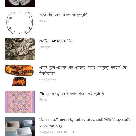
সহজ যাদু ট্রিক: ক্লক ভবিষ্যদ্বাণী
জাদু ঠাট
একটি Denarius কি?
ওয়ার্ল্ড কয়েন
একটি পুরুষ এর দ্বি-ভল ওয়ালেট সেলাই বিনামূল্যে প্যাটার্ন এবং
দিকনির্দেশনা
শুরুতে সেলাইয়ের
Pinks মধ্যে, একটি সহজ শিশুর কোল্ট প্যাটার্ন
শিক্ষাঙ্গন
কিভাবে একটি খামারবাড়ি, বাটলার বা বেলফাস্ট শৈলী সিনকুনে হাউস
হত্তন ডল মধ্যে
ক্ষুদ্রাকৃতি এবং DOLLHOUSES