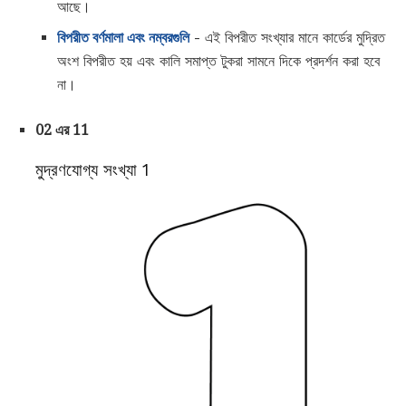
আছে।
বিপরীত বর্ণমালা এবং নম্বরগুলি
- এই বিপরীত সংখ্যার মানে কার্ডের মুদ্রিত
অংশ বিপরীত হয় এবং কালি সমাপ্ত টুকরা সামনে দিকে প্রদর্শন করা হবে
না।
02 এর 11
মুদ্রণযোগ্য সংখ্যা 1