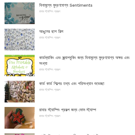
বিনামূল্যে মুদ্রণযোগ্য Sentiments
রাবার স্ট্যাম্পিং প্রকল্প
আঙুলের ছাপ শিল্প
রাবার স্ট্যাম্পিং প্রকল্প
কার্ডম্যাকিং এবং স্ক্র্যাপবুকিং জন্য বিনামূল্যে মুদ্রণযোগ্য অক্ষর এবং
সংখ্যা
রাবার স্ট্যাম্পিং প্রকল্প
কার্ড কার্ড শিল্পের তথ্য এবং পরিসংখ্যান শুভেচ্ছা
রাবার স্ট্যাম্পিং প্রকল্প
রাবার স্ট্যাম্পিং প্রকল্প জন্য ফোম স্ট্যাম্প
রাবার স্ট্যাম্পিং প্রকল্প