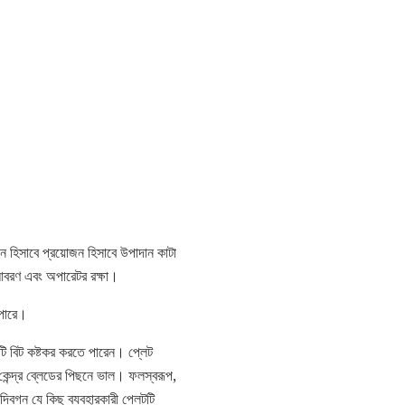
ান হিসাবে প্রয়োজন হিসাবে উপাদান কাটা
 আবরণ এবং অপারেটর রক্ষা।
 পারে।
টি বিট কষ্টকর করতে পারেন। প্লেট
কেন্দ্র ব্লেডের পিছনে ভাল। ফলস্বরূপ,
িগ্ন যে কিছু ব্যবহারকারী প্লেটটি