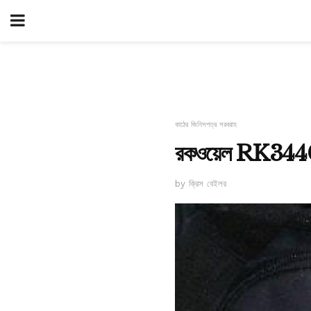
কাঠের জিনিসপত্র সরবরাহ
রকওয়েল RK3440K 
by ক্রিস বেইলর