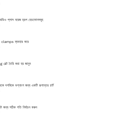
হ
িও প্লাস নয়েজ ড্রপ হেডফোনসমূহ
হ
প clamps ব্যবহার করে
হ
বেল্ট তৈরি করা হয় জানুন
হ
েকে দশমিকে ভগ্নাংশ জন্য একটি রূপান্তর চার্ট
হ
িট জন্য সঠিক গতি নির্বাচন করুন
হ