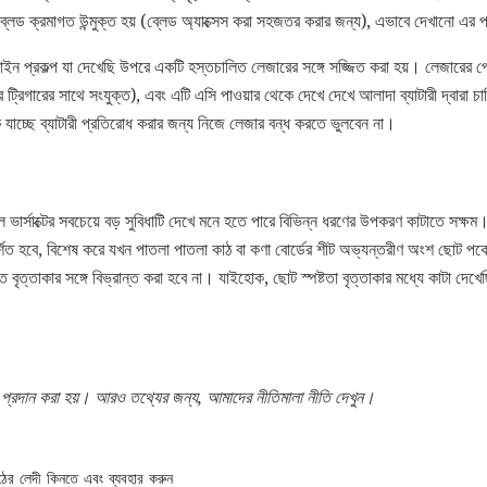
ব্লেড ক্রমাগত উন্মুক্ত হয় (ব্লেড অ্যাক্সেস করা সহজতর করার জন্য), এভাবে দেখানো এর প্রধা
াইন প্রকল্প যা দেখেছি উপরে একটি হস্তচালিত লেজারের সঙ্গে সজ্জিত করা হয়। লেজারের পেছ
র ট্রিগারের সাথে সংযুক্ত), এবং এটি এসি পাওয়ার থেকে দেখে দেখে আলাদা ব্যাটারী দ্বারা 
 যাচ্ছে ব্যাটারী প্রতিরোধ করার জন্য নিজে লেজার বন্ধ করতে ভুলবেন না।
ার্সাক্টের সবচেয়ে বড় সুবিধাটি দেখে মনে হতে পারে বিভিন্ন ধরণের উপকরণ কাটাতে সক্
শিত হবে, বিশেষ করে যখন পাতলা পাতলা কাঠ বা কণা বোর্ডের শীট অভ্যন্তরীণ অংশ ছোট পকেট 
প্তি বৃত্তাকার সঙ্গে বিভ্রান্ত করা হবে না। যাইহোক, ছোট স্পষ্টতা বৃত্তাকার মধ্যে কাটা 
া প্রদান করা হয়।
আরও তথ্যের জন্য, আমাদের নীতিমালা নীতি দেখুন।
ের লেদী কিনতে এবং ব্যবহার করুন