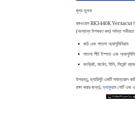
মূল্য তুলনা
রকওয়েল RK3440K Versacut মিনি বর্
(অন্যান্য উপকরণ কম) পর্যন্ত গভীরতা 
কাঠ এবং পাতলা অ্যালুমিনিয়াম
পাতলা শীট ইস্পাত এবং অ্যালুমিনি
কংক্রিট, মার্বেল, টালি, সিমেন্ট ব
উপরন্তু, ভ্যারিসুট একটি সমান্তরাল ক
রক্ষা করার জন্য),
ভ্যাকুয়াম
পোর্ট এবং