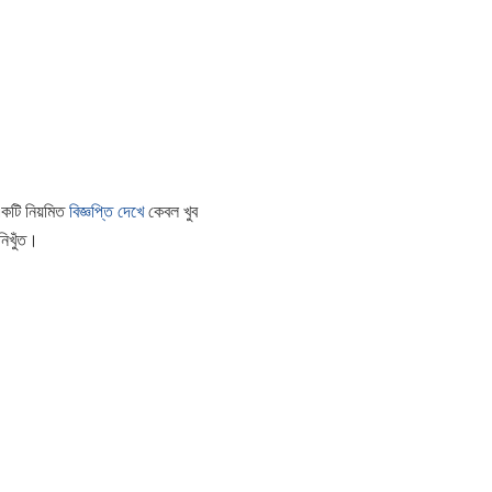
একটি নিয়মিত
বিজ্ঞপ্তি দেখে
কেবল খুব
নিখুঁত।