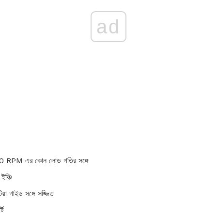
ad
0 RPM এর কোন লোড গতির সঙ্গে
ইঞ্চি
য়া গাইড সঙ্গে সজ্জিত
্ট