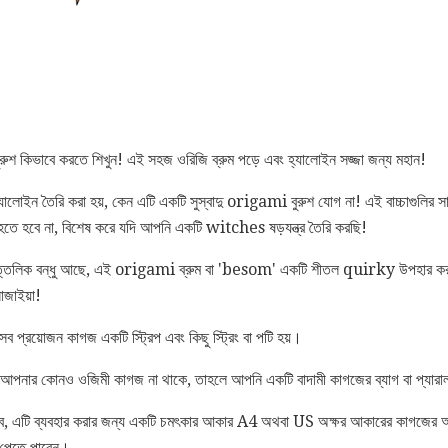
ুরুশ কিভাবে করতে শিখুন! এই সহজ ওরিজি ব্রুম পড়ে এবং হ্যালোইন সজ্জা জন্য মহান!
লোইন তৈরি করা হয়, কেন এটি একটি সুস্বাদু origami বুরুশ যোগ না! এই বাচ্চাগুলির 
হতে হবে না, বিশেষ করে যদি আপনি একটি witches ষড়যন্ত্র তৈরি করছি!
্তলিক বন্ধু আছে, এই origami ব্রুম বা 'besom' একটি শীতল quirky উপহার করত
াজাইয়া!
প্রয়োজন কাগজ একটি স্ট্রিপ এবং কিছু স্ট্রিং বা পটি হয়।
ি আপনার কোনও ওজিমী কাগজ না থাকে, তাহলে আপনি একটি বাদামী কাগজের ব্যাগ বা প্যারা
 এটি ব্যবহার করার জন্য একটি চমৎকার আকার A4 অথবা US অক্ষর আকারের কাগজের অর্ধ
র পেতে পারেন।