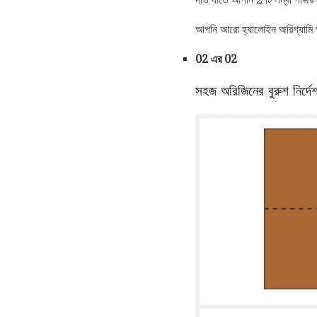
আপনি আরো হ্যালোইন অরিগ্যামি
02 এর 02
সহজ অরিজিনের বুরুশ নির্দে