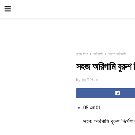
কাগজ শিলা
অরিগ্যামি
উন্নত অরিগ্যামি
সহজ অরিগামি বুরুশ ন
by ক্রিসী পি কে
05 এর 01
সহজ অরিগামি বুরুশ নির্দেশা