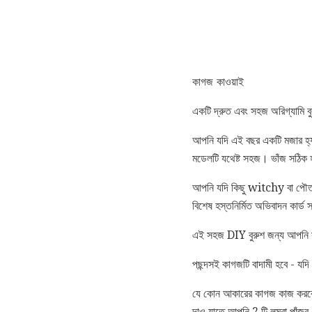
কাগজ কাওয়াই
একটি দ্রুত এবং সহজ অরিগ্যামি ব
আপনি যদি এই বছর একটি মজার হ্যা
মডেলটি যথেষ্ট সহজ। ভাঁজ সঠিক 
আপনি যদি কিছু witchy বা পৌত
বিশেষ হস্তনির্মিত অভিবাদন কার্ড স
এই সহজ DIY বুরুশ জন্য আপনি সব 
পছন্দসই কাগজটি বাদামী হবে - যদ
যে কোন আকারের কাগজ কাজ করবে,
দাও যাতে আপনি 2 টি লম্বা পাঁজ