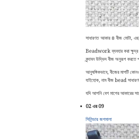
সাধারণত আকার 8 বীজ মোটা, এছা
Beadwork ব্যবহার করা ক্ষুদ্র গ্
বৃন্দাবন উদ্ভিদ বীজ অনুরূপ করতে
আনুষঙ্গিকভাবে, বীজের মাপটি কোন
যাইহোক, নাম বীজ bead সাধারণ
যদি আপনি বেগ মাপের আকারের সা
02 এর 09
সিলিন্ডার জপমালা