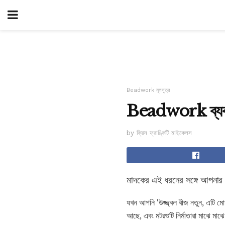
Beadwork মূলসূত্র
Beadwork ব্যবহার
by ক্রিস ফ্রাঙ্কিটি মাইকেলস
মাদকের এই ধরনের সঙ্গে আপনা
যখন আপনি 'উজ্জ্বল বীজ নতুন, এটি মোড 
আছে, এবং মটরশুটি নির্মাতারা মাঝে মাঝে