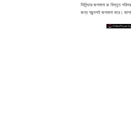
সিলিন্ডার জপমালা রং বিস্তৃত পরিস
জন্য পছন্দসই জপমালা করে। জাপান