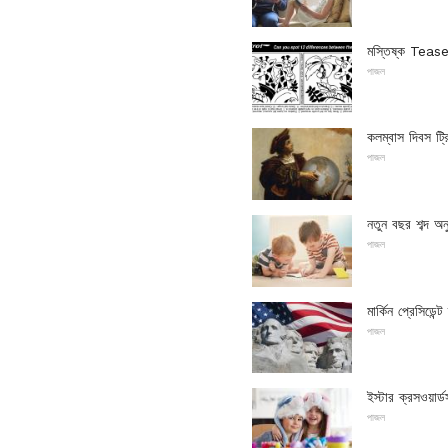
মস্তিষ্ক Teasers
পাজল
কলম্বাস দিবস ট্রি
পাজল
নতুন বছর শব্দ অন
পাজল
মার্কিন প্রেসিডেন্ট
পাজল
ইস্টার ক্রসওয়ার
পাজল