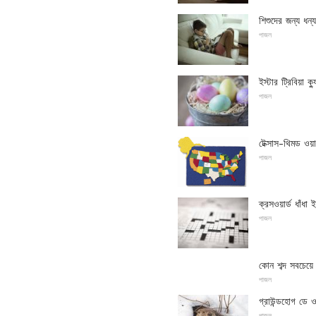
শিশুদের জন্য ধন্য
পাজল
ইস্টার ট্রিবিয়া ক্
পাজল
টেক্সাস-থিমড ওয়
পাজল
ক্রসওয়ার্ড ধাঁধা 
পাজল
কোন শব্দ সবচেয়
পাজল
গ্রাউন্ডহোগ ডে ওয
পাজল