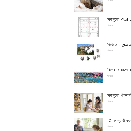
বিনামূল্যে Alp
পাজল
জিজিডি Jigsa
পাজল
বিশ্বের সবচেয
পাজল
বিনামূল্যে শীতকাল
পাজল
10 ক্ষণস্থায়ী ক্র
পাজল