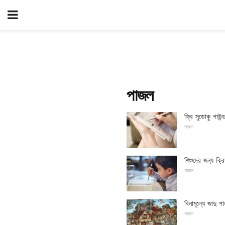
পাজল
ফ্রি সুডোকু পাউন্ড
পাজল
শিশুদের জন্য ক্র
পাজল
বিনামূল্যে জাদু প
পাজল