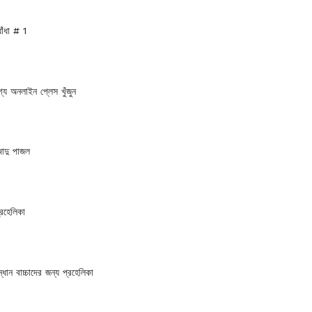
াঁধা # 1
গ্য অনলাইন প্লেস খুঁজুন
 জাদু পাজল
প্রহেলিকা
্ধান বাচ্চাদের জন্য প্রহেলিকা