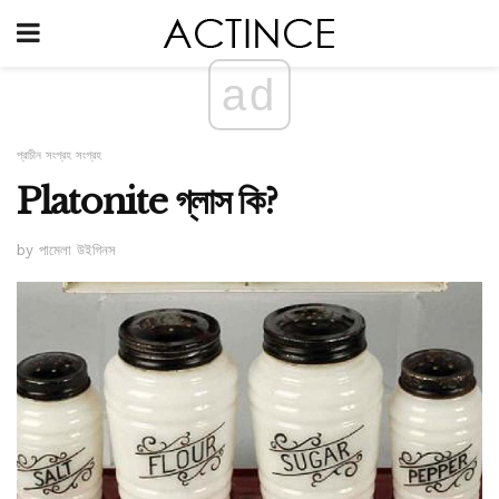
ad
প্রাচীন সংগ্রহ সংগ্রহ
Platonite গ্লাস কি?
by পামেলা উইগিনস