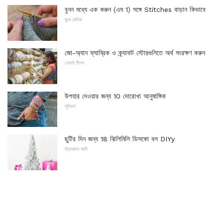
বুনন মধ্যে এক করুন (এম 1) সঙ্গে Stitches বাড়ান কিভাবে
বুনন বেসিক
জো-অ্যান ফ্যাব্রিক ও ক্র্যাফট স্টোরগুলিতে অর্থ সংরক্ষণ করুন
সেলাই টিপস
উপহার দেওয়ার জন্য 10 দোরোখা আনুষাঙ্গিক
সূচিকর্ম
ছুটির দিন জন্য 18 ঝিলিমিলি ডিসকো বল DIYy
ক্রিসমাস কার্টা