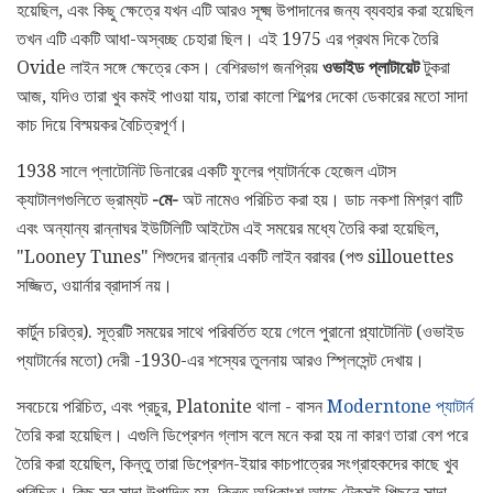
হয়েছিল, এবং কিছু ক্ষেত্রে যখন এটি আরও সূক্ষ্ম উপাদানের জন্য ব্যবহার করা হয়েছিল
তখন এটি একটি আধা-অস্বচ্ছ চেহারা ছিল। এই 1975 এর প্রথম দিকে তৈরি
Ovide লাইন সঙ্গে ক্ষেত্রে কেস। বেশিরভাগ জনপ্রিয়
ওভাইড প্লাটায়েট
টুকরা
আজ, যদিও তারা খুব কমই পাওয়া যায়, তারা কালো শিল্পের দেকো ডেকারের মতো সাদা
কাচ দিয়ে বিস্ময়কর বৈচিত্রপূর্ণ।
1938 সালে প্লাটোনিট ডিনারের একটি ফুলের প্যাটার্নকে হেজেল এটাস
ক্যাটালগগুলিতে ভ্রাম্যট
-মে-
অট নামেও পরিচিত করা হয়। ডাচ নকশা মিশ্রণ বাটি
এবং অন্যান্য রান্নাঘর ইউটিলিটি আইটেম এই সময়ের মধ্যে তৈরি করা হয়েছিল,
"Looney Tunes" শিশুদের রান্নার একটি লাইন বরাবর (পশু sillouettes
সজ্জিত, ওয়ার্নার ব্রাদার্স নয়।
কার্টুন চরিত্র). সূত্রটি সময়ের সাথে পরিবর্তিত হয়ে গেলে পুরানো প্ল্যাটোনিট (ওভাইড
প্যাটার্নের মতো) দেরী -1930-এর শস্যের তুলনায় আরও স্প্লিসেন্ট দেখায়।
সবচেয়ে পরিচিত, এবং প্রচুর, Platonite থালা - বাসন
Moderntone প্যাটার্ন
তৈরি করা হয়েছিল। এগুলি ডিপ্রেশন গ্লাস বলে মনে করা হয় না কারণ তারা বেশ পরে
তৈরি করা হয়েছিল, কিন্তু তারা ডিপ্রেশন-ইয়ার কাচপাত্রের সংগ্রাহকদের কাছে খুব
পরিচিত। কিছু সব সাদা উত্পাদিত হয়, কিন্তু অধিকাংশ আছে টেকসই পিছনে সাদা