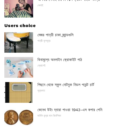
সেলাই
Users choice
মেজর পাত্রী চাকা ব্র্যান্ডগুলি
পাত্রী মূলসূত্র
বিনামূল্যে অনলাইন ক্রোকাইট পাঠ
ক্রোশেই
পিছনে থেকে স্কুল নোটবুক নিডল পয়েন্ট চার্ট
সূত্রপাত
কেনেথ উইং দ্বারা পাওয়া 1943-এস কপার পেনি
মার্কিন মুদ্রা মান নির্দেশিকা