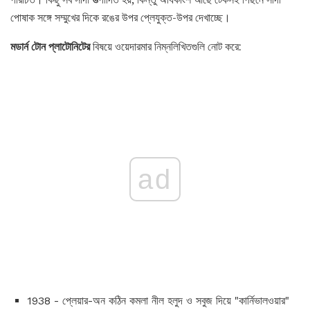
পোষাক সঙ্গে সম্মুখের দিকে রঙের উপর প্লেযুক্ত-উপর দেখাচ্ছে।
মডার্ন টোন প্লাটোনিটের
বিষয়ে ওয়েদারমার নিম্নলিখিতগুলি নোট করে:
ad
1938 - প্লেয়ার-অন কঠিন কমলা নীল হলুদ ও সবুজ দিয়ে "কার্নিভালওয়ার"