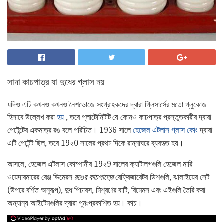
সাদা কাচপাত্র যা দুধের গ্লাস নয়
যদিও এটি কখনও কখনও নৈশভোজে সংগ্রাহকদের দ্বারা গ্লিসার্সের মতো গ্লুকোজ
হিসাবে উল্লেখ করা
হয়
, তবে প্লাটোনিটটি যে কোনও কাচপাত্র প্রস্তুতকারীর দ্বারা
পেটেন্টের একমাত্র রঙ বলে পরিচিত। 1936 সালে
হেজেল এটলাস গ্লাস কোং
দ্বারা
এটি পেটেন্ট ছিল, তবে 19২0 সালের প্রথম দিকে রান্নাঘরে ব্যবহৃত হয়।
আসলে, হেজেল এটলাস কোম্পানীর 19২9 সালের ক্যাটালগগুলি হেজেল মারি
ওয়েদারমারের রেঞ্জ ডিমেরস
রঙের কাচপাত্রে
রেফ্রিজারেটর ডিশগুলি, ঝালাইয়ের সেট
(উপরে বর্ণিত অনুরূপ), দুধ পিচারস, মিশ্রণের বাটি, রিমেমস এবং এইগুলি তৈরি করা
অন্যান্য আইটেমগুলির দ্বারা পুনঃপ্রকাশিত হয়। কাচ।