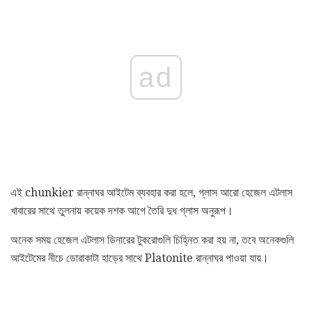
ad
এই chunkier রান্নাঘর আইটেম ব্যবহার করা হলে, গ্লাস আরো হেজেল এটলাস
খাবারের সাথে তুলনায় কয়েক দশক আগে তৈরি দুধ গ্লাস অনুরূপ।
অনেক সময় হেজেল এটলাস ডিনারের টুকরোগুলি চিহ্নিত করা হয় না, তবে অনেকগুলি
আইটেমের নীচে ডোরাকাটা হাড়ের সাথে Platonite রান্নাঘর পাওয়া যায়।