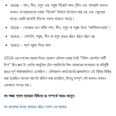
1938 - লাল, নীল, হলুদ এবং সবুজ স্ট্রিটে সাদা (নীল এবং লালগুলি কখনও
কখনও সংগ্রাহকদের দ্বারা "ডিকো" হিসাবে উল্লেখ করা হয় এবং কেন্দ্রের
মধ্যে একটি জাপানী উইলো নকশা থাকতে পারে)।
1939 - প্লেয়ার-অন কঠিন লাল, নীল, হলুদ বা সবুজ দিয়ে "কার্নিভালওয়ার"।
1940 - গোলাপি, সবুজ, নীল বা হলুদ রঙের রঙিন রঙিন রঙিন রঙ
1940 - স্বর্ণ ব্যান্ড দিয়ে সাদা
1950-এর দশকের প্রথম দিকে হেজেল এটলাস দ্বারা তৈরি "লিটল হোস্টেস পার্টি
ডিশ" ছিল বক্স-টা সেটের আধুনিক টোন প্যাটার্নের শিশু-আকারের সংস্করণ যা বহির্মুখী
রঙের পূর্ণ পরিসরগুলিতে এসেছিল। বেশিরভাগ কার্ডবোর্ডের বক্সগুলিতে এই বিক্রি বিক্রি
করা হয়েছিল অনেক আগেই বাতিল করা হয়েছিল, কিন্তু সম্পূর্ণ সেট কখনও কখনও
একসাথে পাওয়া যায়।
মদ সজ্জা গ্লাস ব্যবহৃত বিভিন্ন রং সম্পর্কে আরও জানুন:
মদ রান্নাঘর মধ্যে ব্যবহৃত রঙিন গ্লাস এর প্রকার