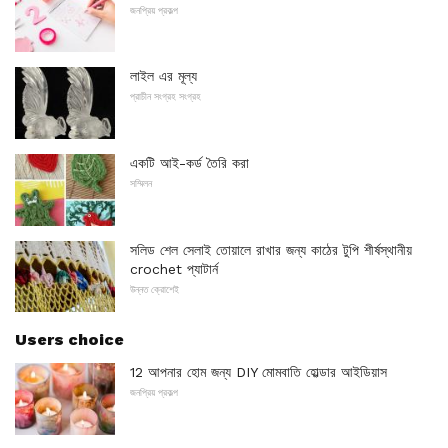
জনপ্রিয় প্রকল্প
লাইল এর মূল্য
প্রাচীন সংগ্রহ সংগ্রহ
একটি আই-কর্ড তৈরি করা
সম্মিলন
সলিড শেল সেলাই তোয়ালে রাখার জন্য কাঠের টুপি শীর্ষস্থানীয়
crochet প্যাটার্ন
উন্নত ক্রোশেই
Users choice
12 আপনার হোম জন্য DIY মোমবাতি হোল্ডার আইডিয়াস
জনপ্রিয় প্রকল্প