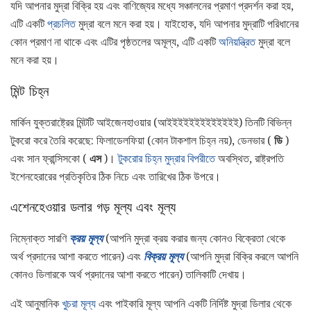
যদি আপনার মুদ্রা বিক্রি হয় এবং বাণিজ্যের মধ্যে সঞ্চালনের প্রমাণ প্রদর্শন করা হয়,
এটি একটি
প্রচলিত
মুদ্রা বলে মনে করা হয়। যাইহোক, যদি আপনার মুদ্রাটি পরিধানের
কোন প্রমাণ না থাকে এবং এটির পৃষ্ঠতলের অমূল্য, এটি একটি
অনিয়ন্ত্রিত
মুদ্রা বলে
মনে করা হয়।
মিন্ট চিহ্ন
মার্কিন যুক্তরাষ্ট্রের মিন্টটি আইজেনহাওয়ার (আইইইইইইইইইইইইই) তিনটি বিভিন্ন
টুকরো করে তৈরি করেছে: ফিলাডেলফিয়া (কোন টাকশাল চিহ্ন নয়), ডেনভার (
ডি
)
এবং সান ফ্রান্সিসকো (
এস
)।
টুকরোর চিহ্ন
মুদ্রার বিপরীতে
অবস্থিত, রাষ্ট্রপতি
ইশেনহেরারের প্রতিকৃতির ঠিক নিচে এবং তারিখের ঠিক উপরে।
এশেনহেওয়ার ডলার গড় মূল্য এবং মূল্য
নিম্নোক্ত সারণি
ক্রয় মূল্য
(আপনি মুদ্রা ক্রয় করার জন্য কোনও বিক্রেতা থেকে
অর্থ প্রদানের আশা করতে পারেন) এবং
বিক্রয় মূল্য
(আপনি মুদ্রা বিক্রি করলে আপনি
কোনও ডিলারকে অর্থ প্রদানের আশা করতে পারেন) তালিকাটি দেখায়।
এই আনুমানিক
খুচরা মূল্য
এবং পাইকারি মূল্য আপনি একটি নির্দিষ্ট মুদ্রা ডিলার থেকে