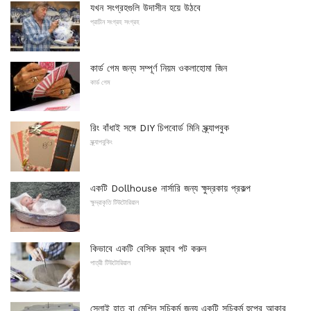
যখন সংগ্রহগুলি উদাসীন হয়ে উঠবে
প্রাচীন সংগ্রহ সংগ্রহ
কার্ড গেম জন্য সম্পূর্ণ নিয়ম ওকলাহোমা জিন
কার্ড গেম
রিং বাঁধাই সঙ্গে DIY চিপবোর্ড মিনি স্ক্র্যাপবুক
স্ক্র্যাপবুকিং
একটি Dollhouse নার্সারি জন্য ক্ষুদ্রকায় প্রকল্প
ক্ষুদ্রাকৃতি টিউটোরিয়াল
কিভাবে একটি বেসিক স্ল্যাব পট করুন
পাত্রী টিউটোরিয়াল
সেলাই হাত বা মেশিন সূচিকর্ম জন্য একটি সূচিকর্ম হুপের আকার