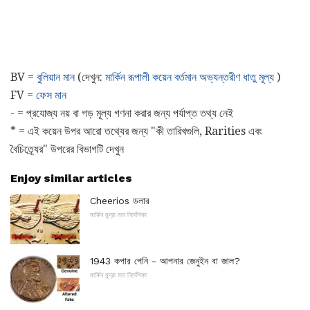
BV =
বুলিয়ান মান
(দেখুন:
মার্কিন রূপালী কয়েন বর্তমান অভ্যন্তরীণ ধাতু মূল্য
)
FV =
ফেস মান
- = প্রযোজ্য নয় বা গড় মূল্য গণনা করার জন্য পর্যাপ্ত তথ্য নেই
* = এই কয়েন উপর আরো তথ্যের জন্য "কী তারিখগুলি, Rarities এবং
বৈচিত্র্যের" উপরের বিভাগটি দেখুন
Enjoy similar articles
Cheerios ডলার
মার্কিন মুদ্রা মান নির্দেশিকা
1943 কপার পেনি - আপনার জেনুইন বা জাল?
মার্কিন মুদ্রা মান নির্দেশিকা