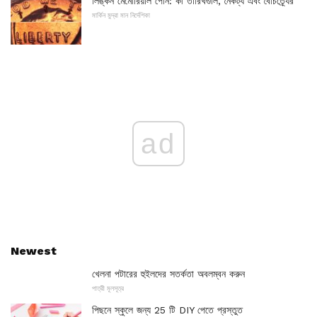
লিঙ্কন মেমোরিয়াল পেনি: কী তারিখগুলি, নৈকট্য এবং বৈচিত্র্যের
মার্কিন মুদ্রা মান নির্দেশিকা
ad
Newest
খেলনা পটারের হুইলদের সতর্কতা অবলম্বন করুন
পাত্রী মূলসূত্র
পিছনে স্কুলে জন্য 25 টি DIY পেতে প্রস্তুত