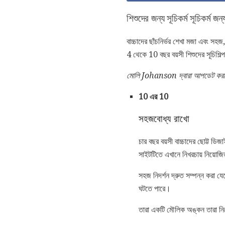
শিশুদের জন্য সূচিকর্ম সূচিকর্ম জন্
বাচ্চাদের ছাঁচনির্ভর শেখা মজা এবং সহ
4 থেকে 10 বছর বয়সী শিশুদের সূচিশিল্প
মোলি Johanson দ্বারা আপডেট করা 
10 এর 10
সহজবোধ্য রাখো
চার বছর বয়সী বাচ্চাদের ছোট্ট ড
সাইটটিতে এখানে নিখরচায় নিয়োজ
সহজ নিদর্শন দ্রুত সম্পন্ন করা যে
ঘটতে পারে।
তারা একটি মৌলিক অঙ্কন তারা ন