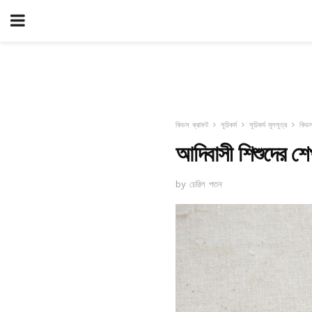
কিডস ক্রাফট
সূচিকর্ম
সূচিকর্ম মূলসূত্র
কিডস
আদিবাসী শিশুদের শে
by চেরিল পতন