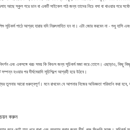
উত্সাহ আছে স্কুল পরে ডান বা একটি সাইকেল পাঠ জন্য তাদের নিচে বসা বা খাওয়ার পরে সর্বো
শু সূচিকর্ম পাঠে আগ্রহ হারায় যদি নিরুৎসাহিত হন না। এটা জোর করবেন না - শুধু হাসি এবং
িদর্শন এবং একসঙ্গে খরচ সময় কি কিডস জন্য সূচিকর্ম মজা করে তোলে। এছাড়াও, কিছু কিছু
ম্পন্ন হওয়ার পর দীর্ঘমেয়াদি সূচিশিল্পে আগ্রহী হয়ে উঠবে।
 পণ্যের তুলনায় আরো গুরুত্বপূর্ণ। মনে রাখবেন যে আপনার নিজের অভিজ্ঞতা পরিবর্তন করা হবে
চয়ন করুন
হার করে ছোট হাত ধরে রাখা এবং ব্যবহার করার জন্য দীর্ঘ, পুরু সূঁচগুলি সহজ। সূচিকর্ম ফ্য