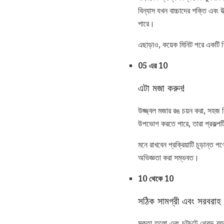
বিন্যাস যখন বাচ্চাদের শক্তি এবং 
পারে।
এছাড়াও, কয়েক মিনিট পরে একটি শি
05 এর 10
এটা মজা করুন!
উজ্জ্বল মজার রঙ চয়ন করা, সহজ ন
উপভোগ করতে পারে, তারা প্রকল্পটি স
মনে রাখবেন প্রক্রিয়াটি চূড়ান্ত
অভিজ্ঞতা করা সম্ভবত।
10 থেকে 10
সঠিক সামগ্রী এবং সরবরাহ 
মুক্তা তুলো এবং চটচটে থ্রেড ব্যব