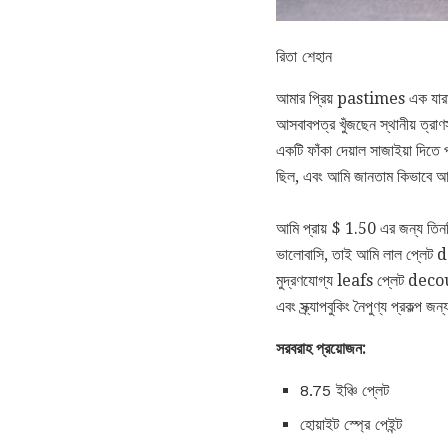
রিতা শেহান
আমার প্রিয় pastimes এক যারা তা
আসবাবপত্র খুঁজছেন স্থানীয় ত্রা
একটি ফাঁকা দেয়াল সাজাইয়া দিতে
ছিল, এবং আমি জানতাম কিভাবে আম
আমি প্রায় $ 1.50 এর জন্য তিনট
ভালোবাসি, তাই আমি লাল প্লেট 
মুদ্রণযোগ্য leafs প্লেট decoupa
এবং স্ক্র্যাপবুকিং নৈপুণ্য প্রকল
সরবরাহ প্রয়োজন:
8.75 ইঞ্চি প্লেট
হোয়াইট স্প্রে পেইন্ট