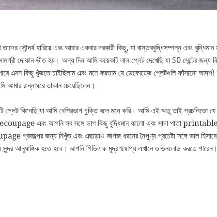
দের সৌন্দর্য হারিয়ে এবং আবার একবার দরকারী কিছু, যা বাস্তববুদ্ধিসম্পন্ন এবং বুদ্ধিম
ণসামগ্রী দোকান ভীত হয়। অন্য দিন আমি কয়েকটি লাল প্লেট দেখেছি যা 50 সেন্টের জন্য ব
 পারে এমন কিছু খুঁজতে চাইছিলাম এবং মনে করতাম যে ডেকোয়েজ প্লেটগুলি ফাঁসানো আদর্শ! 
ি আমার রান্নাঘরে তাকান চেয়েছিলেন।
ি প্লেট কিনেছি যা আমি বেশিরভাগ চুক্তি বলে মনে করি। আমি এই ঋতু তাই প্রচলিতো যে বর্
decoupage এবং আপনি সব সঙ্গে ভাগ কিছু বুদ্ধিমান কালো এবং সাদা পাতা printabl
ge প্রকল্পের জন্য নিখুঁত এবং এছাড়াও কাগজ ধরনের নৈপুণ্য প্রচেষ্টা সঙ্গে ভাল হিসাব
্প জন্য সুন্দর আনুষাঙ্গিক হতে হবে। আপনি পিডিএফ মুদ্রণযোগ্য এখানে ডাউনলোড করতে পারেন