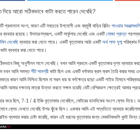
তি দিয়ে আরো সঠিকভাবে কাটা করতে পারেন দেখেছি?
কটি প্রধানতম অংশ, কারণ এটি সবচেয়ে উপযোগী এবং বহুমুখী বাড়ির বিল্ডিং
পাওয়ার সরঞ্জামগু
চুর ব্যবহার রয়েছে। উদাহরণস্বরূপ, একটি সার্কুলার দেখেছি এবং একটি
সোজা প্রান্ত
পয়গম্ব
েবিল দেখেছি
ব্যবহার করা যেতে পারে। একটি বৃত্তাকার আঠা একটি
অর্ধ লাফ যুগ্ম
পরিষ্কার হ
াটা ব্যবহার করা যেতে পারে।
 সঠিকভাবে কিছু অনুশীলন লাগে দেখেছি। যখন আমি প্রথমে একটি বৃত্তাকার দৃশ্য ব্যবহার 
িলাম যখন আমি সমস্ত
শীট সামগ্রী
কাটা ছিল এবং একটি বর্গাকার ক্রস ক্রস তৈরি করার সময় এ
ত্র কারণ আমি নিশ্চিত ছিলাম না সরল ধার বা বর্গক্ষেত্র ছাড়া একটি গাইড হিসাবে পরিষ্ক
মি আমার দক্ষতার মাত্রা উন্নত করতে সক্ষম হয়েছি যেটি বেশিরভাগ ক্ষেত্রেই আমার প্রয
র করে ছিল, 7-1 / 4 ইঞ্চি বৃত্তাকার দেখেছিল, মোটরের ডানদিকের অংশে ব্লেড দিয়ে। ডা
 হিসাবে ব্লেড দেখতে দেখেছি উপর ঝুঁকে ছিল। একবার আমি এই পদ্ধতিতে ব্যবহার করেছিলাম,
াইভ ব্যবহার করার চেষ্টা করেছি, কারন এই ধরনের বৃত্তাকার জন্য মেকানিকগুলি খুবই ভিন্ন