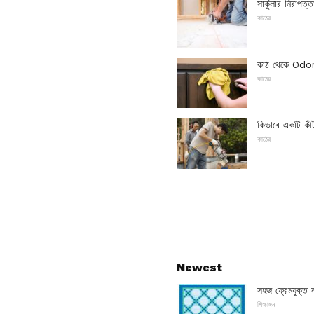
সার্কুলার নিরাপত্
কাঠের
কাঠ থেকে Odor
কাঠের
কিভাবে একটি কীট
কাঠের
Newest
সহজ ফ্রেমযুক্ত নয়
শিক্ষাঙ্গন