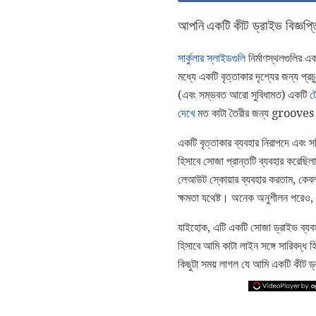
আপনি একটি কীট ড্রাইভ বিজ্ঞপ্
সার্কুলার স্লাইডগুলি
নির্মাণস্থলগুলির এ
মধ্যে একটি বৃত্তাকার দৃশ্যের জন্য প্র
(এবং সম্ভবত আরো সুবিধামত) একটি
ট
দেখে
মত কাটা তৈরীর জন্য grooves ক
একটি বৃত্তাকার ব্যবহার নিরাপদে এবং
হিসাবে সোজা প্রান্তটি ব্যবহার করেছ
লেআউট স্কোয়ার ব্যবহার করতাম, কেবলমা
ক্ষমতা যথেষ্ট। অনেক অনুশীলন পরেও, আ
যাইহোক, এটি একটি সোজা ড্রাইভ ব্যবহা
হিসাবে আমি কাটা লাইন সঙ্গে সারিবদ্ধ
কিছুটা সময় লাগল যে আমি একটি কীট ড্র