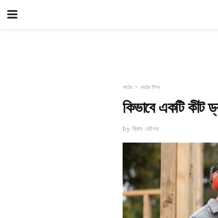
কাঠের
কাঠের টিপস
কিভাবে একটি কীট ড্
by ক্রিস বেইলর