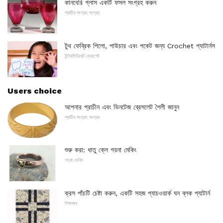
কানবেরি গ্লাস একটি ফসল সংগ্রহ করুন
প্রাচীন সংগ্রহ সংগ্রহ
টুথ ফেব্রিক পিলো, পাউচার এবং পকেট জন্য Crochet প্যাটার্নস
ইন্টারমিডিয়েট ক্রোশেট
Users choice
আপনার প্রাচীন এবং ভিনটেজ ব্রেসলেট শৈলী জানুন
প্রাচীন সংগ্রহ সংগ্রহ
শুরু করা: ধাতু ক্লে গয়না মেকিং
গহনা মেকিং
ক্রস পাঁচটি চেষ্টা করুন, একটি সহজ প্যাচওয়ার্ক ঘন ব্লক প্যাটার্ন
শিক্ষাঙ্গন