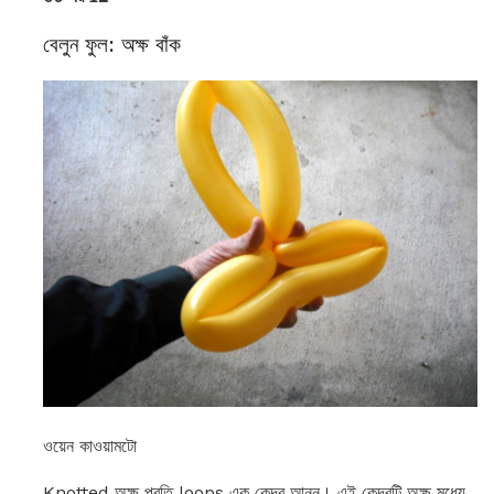
বেলুন ফুল: অক্ষ বাঁক
ওয়েন কাওয়ামটো
Knotted অক্ষ প্রতি loops এক কেন্দ্র আনুন। এই কেন্দ্রটি অক্ষ মধ্যে