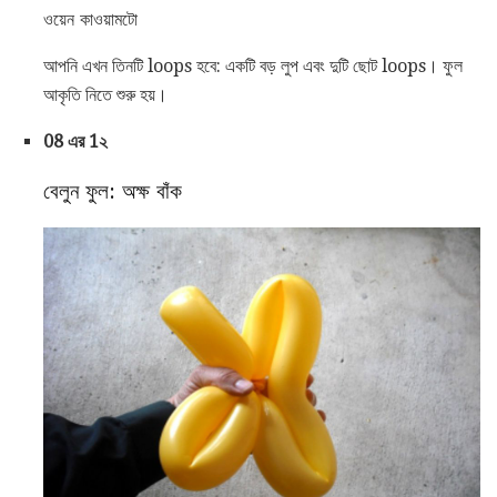
ওয়েন কাওয়ামটো
আপনি এখন তিনটি loops হবে: একটি বড় লুপ এবং দুটি ছোট loops। ফুল
আকৃতি নিতে শুরু হয়।
08 এর 1২
বেলুন ফুল: অক্ষ বাঁক