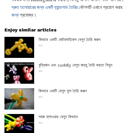
দ্রুত তলোয়ারের জন্য একটি হ্যান্ডগাড তৈরির
কৌশলটি এখানে প্রয়োগ করার
জন্য
প্রযোজ্য।
Enjoy similar articles
কিভাবে একটি মোটরসাইকেল বেলুন তৈরি করুন
জাদু
বুদ্ধিমান এবং cuddly বেলুন জন্তু তৈরি করতে শিখুন
জাদু
কিভাবে একটি বেলুন ফুল তৈরি করুন
জাদু
সহজ ফ্লাওয়ার বেলুন কিভাবে
জাদু