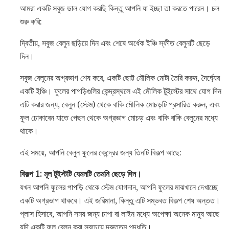
আমরা একটি সবুজ ডাল যোগ করছি কিন্তু আপনি যা ইচ্ছা তা করতে পারেন। চল
শুরু করি:
দ্বিতীয়, সবুজ বেলুন ছড়িয়ে দিন এবং শেষে অর্ধেক ইঞ্চি স্ফীত বেলুনটি ছেড়ে
দিন।
সবুজ বেলুনের অগ্রভাগ শেষ করে, একটি ছোট্ট মৌলিক মোটা তৈরি করুন, দৈর্ঘ্যের
একটি ইঞ্চি। ফুলের পাপড়িগুলির কেন্দ্রস্থলে এই মৌলিক টুইস্টের সাথে যোগ দিন
এটি করার জন্য, বেলুন (স্টেম) থেকে বাকি মৌলিক মোচড়টি প্রসারিত করুন, এবং
ফুল ঢোকাবেন যাতে পেছন থেকে অগ্রভাগ মোচড় এবং বাকি বাকি বেলুনের মধ্যে
থাকে।
এই সময়ে, আপনি বেলুন ফুলের কেন্দ্রের জন্য তিনটি বিকল্প আছে:
বিকল্প 1: মূল টুইস্টটি যেমনটি তেমনি ছেড়ে দিন।
যখন আপনি ফুলের পাপড়ি থেকে স্টেম যোগদান, আপনি ফুলের মাঝখানে দেখাচ্ছে
একটি অগ্রভাগ থাকবে। এই জরিমানা, কিন্তু এটি সম্ভবত বিকল্প শেষ অন্তত।
প্লাস হিসাবে, আপনি সময় জন্য চাপা বা লাইন মধ্যে অপেক্ষা অনেক মানুষ আছে
যদি একটি ফুল বেলুন করা সবচেয়ে দ্রুততম পদ্ধতি।