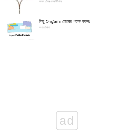
মডেল ট্রেন লেআউটগুলি
কিছু Origami ফোল্ডার পকেট করুন!
কাগজ শিলা
ad