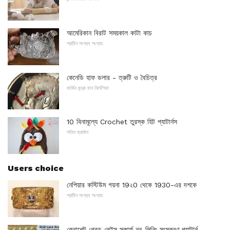
আমেরিকান বিরাট সময়কাল কাটা কাচ
প্রাচীন সংগ্রহ সংগ্রহ
কেনেডি হাফ ডলার - ত্রুটি ও বৈচিত্র
মার্কিন মুদ্রা মান নির্দেশিকা
10 বিনামূল্যে Crochet তুরস্ক হিট প্যাটার্নস
পতিত ক্রাফ্টস
Users choice
নেপিয়ার কস্টিউম গয়না 19২0 থেকে 1930-এর দশকে
প্রাচীন সংগ্রহ সংগ্রহ
ক্রোশেট গ্রেড লেইস স্কার্ফ নন-লিনিং সংস্করণ প্যাটার্ন