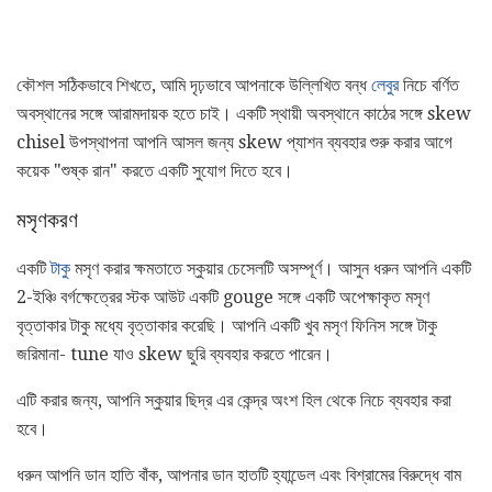
কৌশল সঠিকভাবে শিখতে, আমি দৃঢ়ভাবে আপনাকে উল্লিখিত বন্ধ
লেবুর
নিচে বর্ণিত
অবস্থানের সঙ্গে আরামদায়ক হতে চাই। একটি স্থায়ী অবস্থানে কাঠের সঙ্গে skew
chisel উপস্থাপনা আপনি আসল জন্য skew প্যাশন ব্যবহার শুরু করার আগে
কয়েক "শুষ্ক রান" করতে একটি সুযোগ দিতে হবে।
মসৃণকরণ
একটি
টাকু
মসৃণ করার ক্ষমতাতে স্কুয়ার চেসেলটি অসম্পূর্ণ। আসুন ধরুন আপনি একটি
2-ইঞ্চি বর্গক্ষেত্রের স্টক আউট একটি gouge সঙ্গে একটি অপেক্ষাকৃত মসৃণ
বৃত্তাকার টাকু মধ্যে বৃত্তাকার করেছি। আপনি একটি খুব মসৃণ ফিনিস সঙ্গে টাকু
জরিমানা- tune যাও skew ছুরি ব্যবহার করতে পারেন।
এটি করার জন্য, আপনি স্কুয়ার ছিদ্র এর কেন্দ্র অংশ হিল থেকে নিচে ব্যবহার করা
হবে।
ধরুন আপনি ডান হাতি বাঁক, আপনার ডান হাতটি হ্যান্ডেল এবং বিশ্রামের বিরুদ্ধে বাম