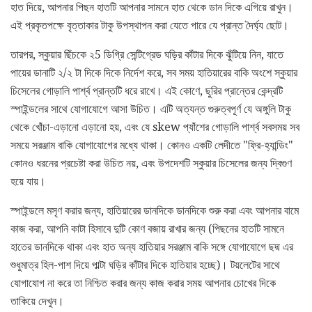
হাত দিয়ে, আপনার পিছন হাতটি আপনার সামনে হাত থেকে ডান দিকে এগিয়ে রাখুন।
এই প্রকৃতপক্ষে বৃত্তাকার টাকু উপস্থাপন করা যেতে পারে যে প্রান্ত দৈর্ঘ্য ছোট।
তারপর, স্কুয়ার ছিঁচকে ২5 ডিগ্রি সেন্টিগ্রেড ঘড়ির কাঁটার দিকে ঝুঁটিয়ে নিন, যাতে
পায়ের ডানাটি ২/২ টা দিকে দিকে নির্দেশ করে, সব সময় হাতিয়ারের বাকি অংশে স্কুয়ার
চিসেলের গোড়ালি পার্শ্ব প্রান্তটি ধরে রাখে। এই কোণে, ছুরির প্রান্তের কেন্দ্রটি
স্পাইন্ডলের সাথে যোগাযোগে আসা উচিত। এটি অত্যন্ত গুরুত্বপূর্ণ যে অঙ্গুলি টাকু
থেকে খোঁচা-এড়ানো এড়ানো হয়, এবং যে skew প্যাঁশের গোড়ালি পার্শ্ব সবসময় সব
সময়ে সরঞ্জাম বাকি যোগাযোগের মধ্যে থাকা। কোনও একটি লেদীতে "ফ্রি-হ্যান্ডিং"
কোনও ধরনের প্রচেষ্টা করা উচিত নয়, এবং উপদেশটি স্কুয়ার চিসেলের জন্য দ্বিগুণ
হয়ে যায়।
স্পাইন্ডলে মসৃণ করার জন্য, হাতিয়ারের ডানদিকে ডানদিকে শুরু করা এবং আপনার বামে
কাজ করা, আপনি কাটা হিসাবে দুটি কোণ বজায় রাখার জন্য (পিছনের হাতটি সামনে
হাতের ডানদিকে থাকা এবং হাত অন্য হাতিয়ার সরঞ্জাম বাকি সঙ্গে যোগাযোগে ছদ্ম এর
শুধুমাত্র হিল-পাশ দিয়ে পাল্টা ঘড়ির কাঁটার দিকে হাতিয়ার হচ্ছে)। টয়লেটের সাথে
যোগাযোগ না করে তা নিশ্চিত করার জন্য কাজ করার সময় আপনার চোখের দিকে
তাকিয়ে দেখুন।