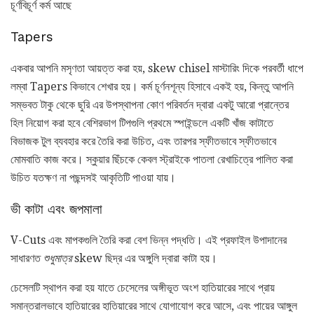
চূর্ণবিচূর্ণ কর্ম আছে
Tapers
একবার আপনি মসৃণতা আয়ত্ত করা হয়, skew chisel মাস্টারিং দিকে পরবর্তী ধাপে
লম্বা Tapers কিভাবে শেখার হয়। কর্ম চূর্ণনশূন্য হিসাবে একই হয়, কিন্তু আপনি
সম্ভবত টাকু থেকে ছুরি এর উপস্থাপনা কোণ পরিবর্তন দ্বারা একটু আরো প্রান্তের
হিল নিয়োগ করা হবে বেশিরভাগ টিপগুলি প্রথমে স্পাইন্ডলে একটি খাঁজ কাটাতে
বিভাজক টুল ব্যবহার করে তৈরি করা উচিত, এবং তারপর স্ফীতভাবে স্ফীতভাবে
মোমবাতি কাজ করে। স্কুয়ার ছিঁচকে কেবল স্ট্রাইকে পাতলা রেখাচিত্রে পালিত করা
উচিত যতক্ষণ না পছন্দসই আকৃতিটি পাওয়া যায়।
ভী কাটা এবং জপমালা
V-Cuts এবং মাপকগুলি তৈরি করা বেশ ভিন্ন পদ্ধতি। এই প্রফাইল উপাদানের
সাধারণত
শুধুমাত্র
skew ছিদ্র এর অঙ্গুলি দ্বারা কাটা হয়।
চেসেলটি স্থাপন করা হয় যাতে চেসেলের অঙ্গীভূত অংশ হাতিয়ারের সাথে প্রায়
সমান্তরালভাবে হাতিয়ারের হাতিয়ারের সাথে যোগাযোগ করে আসে, এবং পায়ের আঙ্গুল