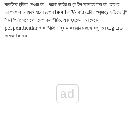
স্টকটিতে ঢুকিয়ে দেওয়া হয়। ধারণা কাঠের মধ্যে টিপ সহজতর করা হয়, তারপর
একপাশে বা অন্যথায় গুটান রোপণ bead বা V- কাটা তৈরি। শুধুমাত্র হাতিয়ার টুপি
টাক স্পিনিং সঙ্গে যোগাযোগ করা উচিত, এবং হ্যান্ডেল তল থেকে
perpendicular থাকা উচিত। খুব আক্রমনাত্মক হচ্ছে শুধুমাত্র dig-ins
আমন্ত্রণ জানায়
ad