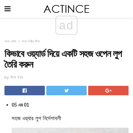
ad
গহনা মেকিং
গহনা তৈরীর টিপস
কিভাবে ওয়্যার্ড দিয়ে একটি সহজ ওপেন লুপ
তৈরি করুন
by লিসা ইয়াং
05 এর 01
সহজ ওয়্যার লুপ নির্দেশাবলী