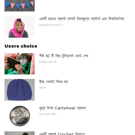
একটি হুডেড স্কার্ফ সেলাই বিনামূল্যে প্যাটার্ন এবং দিকনির্দেশনা
NEEDLECRAFTS
Users choice
শীর্ষ 10 টি ফ্রি ইন্টারনেট বোর্ড গেম
জনপ্রিয় বোর্ড গেম
বীজ সেলাই শিশুর হুপ
সম্মিলন
মুদ্রা উপর Cartwheel প্রভাব
মুদ্রা মূলধন জড়িত
একটি স্কার্ফ Crochet কিভাবে