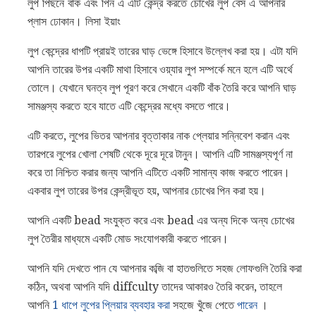
লুপ পিছনে বাঁক এবং পিন এ এটি কেন্দ্র করতে চোখের লুপ বেস এ আপনার
প্লাস ঢোকান। লিসা ইয়াং
লুপ কেন্দ্রের ধাপটি প্রায়ই তারের ঘাড় ভেঙ্গে হিসাবে উল্লেখ করা হয়। এটা যদি
আপনি তারের উপর একটি মাথা হিসাবে ওয়্যার লুপ সম্পর্কে মনে হলে এটি অর্থে
তোলে। যেখানে ঘনত্ব লুপ পূরণ করে সেখানে একটি বাঁক তৈরি করে আপনি ঘাড়
সামঞ্জস্য করতে হবে যাতে এটি কেন্দ্রের মধ্যে বসতে পারে।
এটি করতে, লুপের ভিতর আপনার বৃত্তাকার নাক প্লেয়ার সন্নিবেশ করান এবং
তারপরে লুপের খোলা শেষটি থেকে দূরে দূরে টানুন। আপনি এটি সামঞ্জস্যপূর্ণ না
করে তা নিশ্চিত করার জন্য আপনি এটিতে একটি সামান্য কাজ করতে পারেন।
একবার লুপ তারের উপর কেন্দ্রীভূত হয়, আপনার চোখের পিন করা হয়।
আপনি একটি bead সংযুক্ত করে এবং bead এর অন্য দিকে অন্য চোখের
লুপ তৈরীর মাধ্যমে একটি মোড সংযোগকারী করতে পারেন।
আপনি যদি দেখতে পান যে আপনার কব্জি বা হাতগুলিতে সহজ লোফগুলি তৈরি করা
কঠিন, অথবা আপনি যদি diffculty তাদের আকারও তৈরি করেন, তাহলে
আপনি
1 ধাপে লুপের প্লিয়ার ব্যবহার করা
সহজে খুঁজে পেতে
পারেন
।