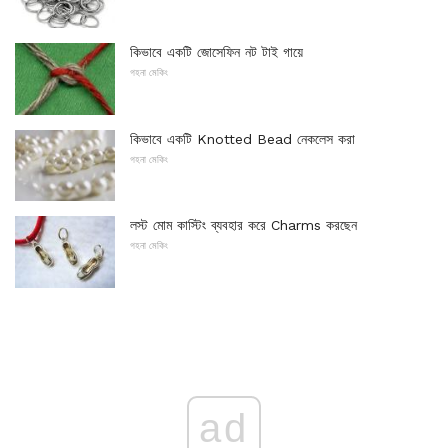
কিভাবে একটি জোসেফিন নট টাই গায়ে
গহনা মেকিং
কিভাবে একটি Knotted Bead নেকলেস করা
গহনা মেকিং
লস্ট মোম কাস্টিং ব্যবহার করে Charms করছেন
গহনা মেকিং
ad