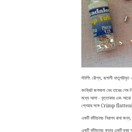
স্টার্লিং রৌপ্য, রূপালী ধাতুপট্ট
কংক্রিট জপমালা বেধ তারের শেষ ন
মধ্যে আসা - বৃত্তাকার এবং আরো
প্লেয়ার সঙ্গে Crimp flatten
একটি কাঁটাচামচ নিরাপদ রাখা জন্য
একটি কাঁটাচামচ কভার একটি হুবহু