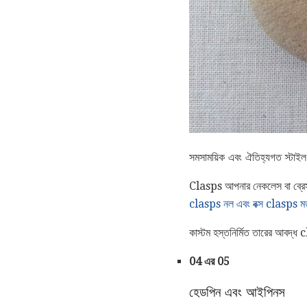
সমসাময়িক এবং ঐতিহ্যগত স্টাই
Clasps আপনার নেকলেস বা ব্রেসল
clasps নল এবং বক্স clasps ম
কাস্টম হস্তনির্মিত তারের আবদ্ধ
04 এর 05
হেডপিন এবং আইপিনস