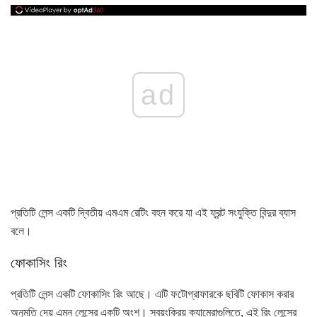
ad
প্রতিটি লেন্স একটি দ্বিতীয় এমএম রেটিং বহন করে যা এই ফ্রন্ট সংযুক্তি বিন্দুর ব্যাস
বলে।
ফোকাসিং রিং
প্রতিটি লেন্স একটি ফোকাসিং রিং আছে। এটি ফটোগ্রাফারকে ছবিটি ফোকাস করার
অনুমতি দেয় এমন লেন্সের একটি অংশ। স্বয়ংক্রিয় ক্যামেরাগুলিতে, এই রিং লেন্সের