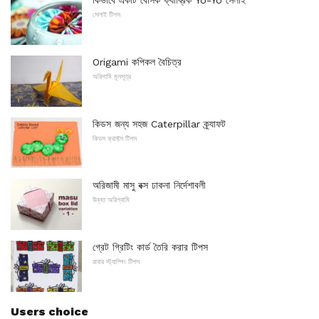
কিভাবে একটি বেসিক ফ্যাব্রিক Yo-Yo সেলাই
সেলাই টিপস
Origami কপিকল বৈচিত্র
অরিগামি মূলসূত্র
কিডস জন্য সহজ Caterpillar ক্র্যাফট
কিডস ক্রাফ্টস টিপস
অরিজামী মাসু বক্স ঢাকনা নির্দেশাবলী
উন্নত অরিগ্যামি
গ্রেট গ্রিটিং কার্ড তৈরি করার টিপস
রাবার স্ট্যাম্পিং টিপস
Users choice