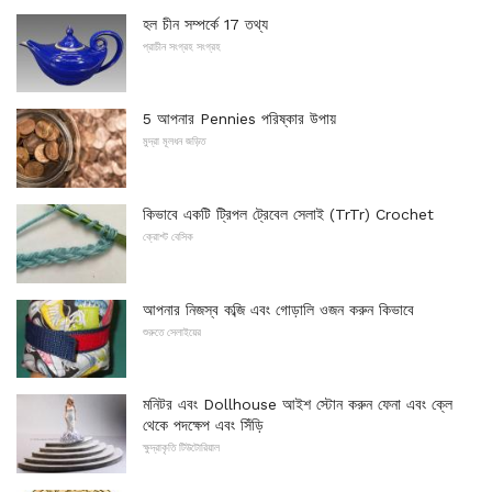
হল চীন সম্পর্কে 17 তথ্য
প্রাচীন সংগ্রহ সংগ্রহ
5 আপনার Pennies পরিষ্কার উপায়
মুদ্রা মূলধন জড়িত
কিভাবে একটি ট্রিপল ট্রেবেল সেলাই (TrTr) Crochet
ক্রোশ্ট বেসিক
আপনার নিজস্ব কব্জি এবং গোড়ালি ওজন করুন কিভাবে
শুরুতে সেলাইয়ের
মনিটর এবং Dollhouse আইশ স্টোন করুন ফেনা এবং ক্লে
থেকে পদক্ষেপ এবং সিঁড়ি
ক্ষুদ্রাকৃতি টিউটোরিয়াল