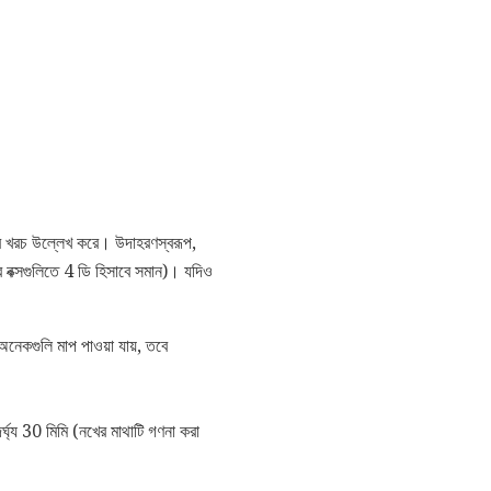
খের খরচ উল্লেখ করে। উদাহরণস্বরূপ,
 বক্সগুলিতে 4 ডি হিসাবে সমান)। যদিও
অনেকগুলি মাপ পাওয়া যায়, তবে
্ঘ্য 30 মিমি (নখের মাথাটি গণনা করা