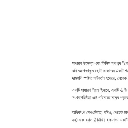
সাধারণ উদ্দেশ্য এবং ফিনিস নখ শব্দ "
যদি অপেক্ষাকৃত ছোট আকারের একটি শত ন
দামগুলি স্পষ্টত পরিবর্তন হয়েছে, পেরে
একটি সাধারণ নিয়ম হিসাবে, একটি 4 ডি 
সংখ্যাগরিষ্ঠতা এই পরিসরের মধ্যে পড়
অধিকাংশ দেশগুলিতে, যদিও, পেরেক মা
নয়) এবং ব্যাস 2 মিমি। (কানাডা একটি পর