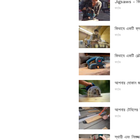
Jigsaws - কি ব
কাঠের
কিভাবে একটি ব্ল
কাঠের
কিভাবে একটি বেল
কাঠের
আপনার দোকান জন্
কাঠের
আপনার টেবিলের উ
কাঠের
স্থায়ী এবং নিমজ্