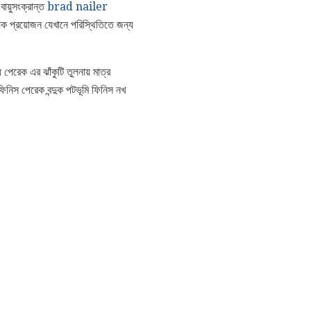
য়ুসংক্রান্ত
brad nailer
়েক প্রয়োজন যেখানে পরিস্থিতিতে জন্য
েরেক এর ঝাঁকুটি তুলনায় মাত্র
ত ফিনিস পেরেক বন্দুক পটভূমি ফিনিস নখ