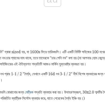
পেনি" দ্বারা sized হয়, যা 1600s ফিরে তারিখগুলি। এটি একটি নির্দিষ্ট সাইজের 100 ন
খ চার প্যানের দাম থাকে, তবে তাদেরকে "চার পেনি নখ" বলা হয় (যা আপনার হোম কেন্দ্রে
ক সাইজিংয়ের এই ঐতিহ্যগত পদ্ধতিটি আজও মার্কিন যুক্তরাষ্ট্র ব্যবহৃত হয়।
নখ প্রায় 1-1 / 2 "দৈর্ঘ্য, যেখানে একটি 16d নখ 3-1 / 2" দীর্ঘ বিশেষ ব্যবহারের জন্য 
বে।
পগুলি বোঝানোর জন্য
মেট্রিক
পদ্ধতি ব্যবহার করা হয়। উদাহরণস্বরূপ, 30x2.0 শব্দটির দৈর
িবর্তিত ম্যাট্রিক সিস্টেম ব্যবহার করে, যাতে পেরেকের দৈর্ঘ্য ইঞ্চি হয়।)