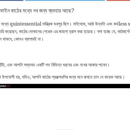
 ফাইন কাঠের মধ্যে নখ জন্য ব্যবহার আছে?
কান মধ্যে quintessential যান্ত্রিক ভরপুর ছিল। যাইহোক, আঠা উন্নতি এবং কর্ডle
রি করেছেন, কাঠের দোকানের পেরেক এর জায়গা হ্রাস করা হয়েছে। বলা হচ্ছে যে, কাঠবার্গের 
ান থাকবে, কোনও ব্যাপারই না।
িচে হাঁটা, এবং আপনি সম্ভবত একটি শত বিভিন্ন ধরনের এবং নখের আকার পাবেন।
রো উপযোগী হয়, যদিও, আপনি কাঠের প্রকল্পগুলির জন্য মনে রাখতে চান যে কয়েক আছে।