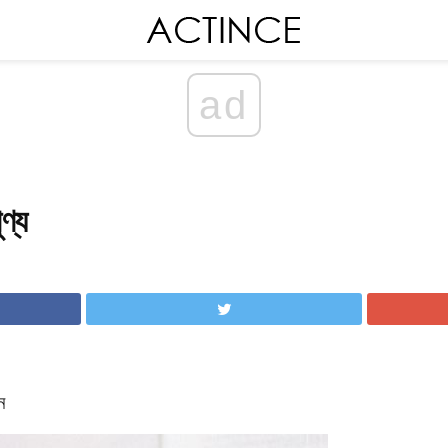
ad
ণ্য
ন