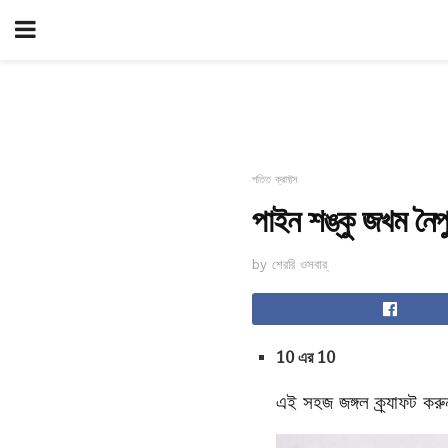
পতিত ক্রাফ্টস
পাইন শঙ্কু জখম নৈপু
by শেররি ওসবার্
10 এর 10
এই সহজ জঙ্গল ক্র্যাফট করু