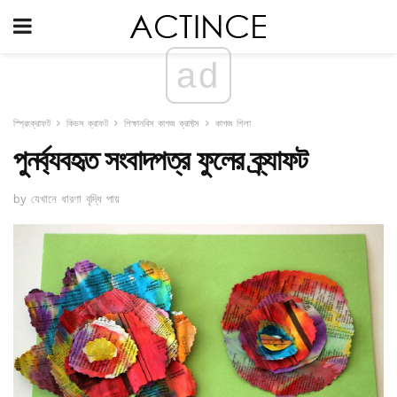
ad
স্প্রিংক্রাফট
কিডস ক্রাফট
শিক্ষানবিস কাগজ ক্রাফ্টস
কাগজ শিলা
পুনর্ব্যবহৃত সংবাদপত্র ফুলের ক্র্যাফট
by যেখানে ধারণা বৃদ্ধি পায়