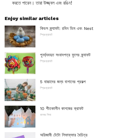
করতে পারেন। তারা উজ্জ্বল এবং রঙিন!
Enjoy similar articles
কিডস ক্র্যাফট: রবিন ডিম এবং Nest
স্প্রিংক্রাফট
পুনর্ব্যবহৃত সংবাদপত্র ফুলের ক্র্যাফট
স্প্রিংক্রাফট
5 বাচ্চাদের জন্য বাগানের প্রকল্প
স্প্রিংক্রাফট
10 শীতকালীন কাগজের ক্রাফট
কাগজ শিলা
অরিজামী টেটো লিফাফ্ফার বৈচিত্র