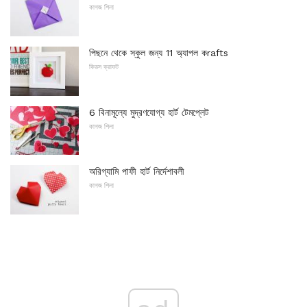
কাগজ শিলা
পিছনে থেকে স্কুল জন্য 11 অ্যাপল কrafts
কিডস ক্রাফট
6 বিনামূল্যে মুদ্রণযোগ্য হার্ট টেমপ্লেট
কাগজ শিলা
অরিগ্যামি পাফী হার্ট নির্দেশাবলী
কাগজ শিলা