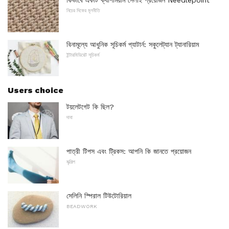
কিভাবে একটি ক্যাশমিয়াম সেলাই প্রয়োজন Needlepoint
নিচের দিকের মূলনীতি
বিনামূল্যে আধুনিক সূচিকর্ম প্যাটার্ন: সকুলেট্যান ট্যানারিয়াম
ইন্টারমিডিয়েট সূচিকর্ম
Users choice
টয়লেটগেট কি ছিল?
দাবা
পাত্রী টিপস এবং ট্রিকস: আপনি কি জানতে প্রয়োজন
মৃত্শিল্প
সেলিনি স্পিরাল টিউটোরিয়াল
BEADWORK