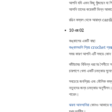
আপনি যদি এমন কিছু খুঁজছেন যা শ
আপনি তাদের কয়েকটি ভিন্ন আকারে
রঙিন কম্বল থেকে আরাধ্য car
10 এর 02
কঙ্কালের একটি বাছা
কঙ্কালগুলি প্রিয় crochet প্রকল
সময় কারণ আপনি এটি সময়ে কোন
কাঁটাচামচ বিভিন্ন ধরণের শৈলীতে 
চারপাশে খেলা একটি চমত্কার সুয
সবচেয়ে জনপ্রিয় এবং মৌলিক কম্বল
নতুনদের জন্য চমত্কার অনুশীলন। 
পারেন।
ঝরনা আফঘানিরা
কোনও আকারে
ক
যখন দর্শনীয়।