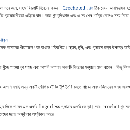
ো মনে হলে, সহজ বিকল্পটি বিবেচনা করুন।
Crocheted চপ্পল
ঠিক যেমন আরামদায়ক হতে 
তি প্রয়োজনীয়তা এড়িয়ে যান। তারা খুব বুদ্ধিমান এবং এ সব শেষ পর্যন্ত কোনও সময় নিত
াকুন
নেক আমাদের শীতকালে গরম রাখতে পরিকল্পিত। স্ক্রাব, টুপি, এবং গ্লাভস জন্য উপলব্ধ অবি
ুনা খুঁজে পাওয়া খুব সহজ এবং আপনি আপনার সবকটি বিকল্পের সন্ধানে মজা পাবেন। কিছু নিদর্শ
য় আপনি বলছি জন্য একটি মৌলিক স্টকিং টুপি তৈরি করতে পারেন এবং মহিলাদের জন্য আরও ক
ার দিতে পারেন এক একটি fingerless গ্লাডার একটি জোড়া। তারা crochet খুব সহজ
, তাদের মনের অস্বীকার অস্বীকার আছে