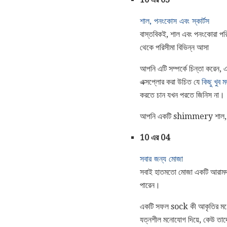
শাল, পনংকোস এবং স্কার্টস
বাস্তবিকই, শাল এবং পনংকোরা পর
থেকে পরিসীমা বিভিন্ন আসা
আপনি এটি সম্পর্কে চিন্তা করেন, 
এক্সপ্লোর করা উচিত যে
কিছু খুব ম
করতে চান যখন পরতে জিনিস না।
আপনি একটি shimmery শাল, একট
10 এর 04
সবার জন্য মোজা
সবাই হাতমতো মোজা একটি আরামদায
পারেন।
একটি সফল sock কী আকৃতির মধ্যে
যত্নশীল মনোযোগ দিয়ে, কেউ তাদ