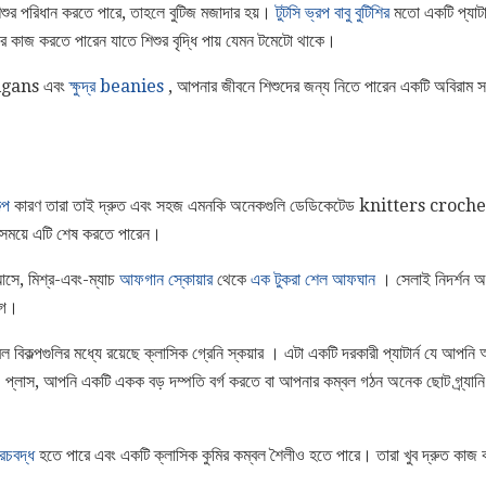
িশুর পরিধান করতে পারে, তাহলে বুটিজ মজাদার হয়।
টুটসি ভ্রপ বাবু বুটিশির
মতো একটি প্যাটা
 কাজ করতে পারেন যাতে শিশুর বৃদ্ধি পায় যেমন টমেটো থাকে।
digans এবং
ক্ষুদ্র beanies
, আপনার জীবনে শিশুদের জন্য নিতে পারেন একটি অবিরাম স
্প
কারণ তারা তাই দ্রুত এবং সহজ এমনকি অনেকগুলি ডেডিকেটেড knitters crochet
 সময়ে এটি শেষ করতে পারেন।
আসে, মিশ্র-এবং-ম্যাচ
আফগান স্কোয়ার
থেকে
এক টুকরা শেল আফঘান
। সেলাই নিদর্শন অব
োগ।
 বিকল্পগুলির মধ্যে রয়েছে ক্লাসিক গ্রেনি স্কয়ার । এটা একটি দরকারী প্যাটার্ন যে আপন
প্লাস, আপনি একটি একক বড় দম্পতি বর্গ করতে বা আপনার কম্বল গঠন অনেক ছোট গ্র্যানি স
্রচবদ্ধ
হতে পারে এবং একটি ক্লাসিক কুমির কম্বল শৈলীও হতে পারে। তারা খুব দ্রুত কা