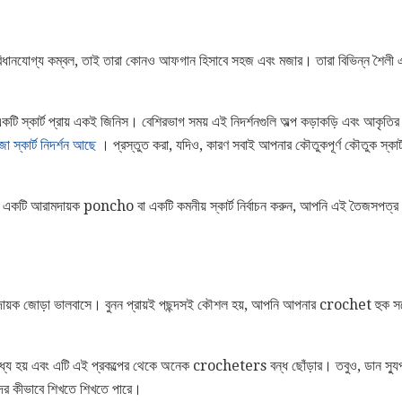
িধানযোগ্য কম্বল, তাই তারা কোনও আফগান হিসাবে সহজ এবং মজার। তারা বিভিন্ন শৈলী এ
একটি স্কার্ট প্রায় একই জিনিস। বেশিরভাগ সময় এই নিদর্শনগুলি অল্প কড়াকড়ি এবং আকৃত
জা স্কার্ট নিদর্শন আছে
। প্রস্তুত করা, যদিও, কারণ সবাই আপনার কৌতুকপূর্ণ কৌতুক স্কার
ি আরামদায়ক poncho বা একটি কমনীয় স্কার্ট নির্বাচন করুন, আপনি এই তৈজসপত্র
়ক জোড়া ভালবাসে। বুনন প্রায়ই পছন্দসই কৌশল হয়, আপনি আপনার crochet হুক সঙ্গ
 হয় এবং এটি এই প্রকল্পের থেকে অনেক crocheters বন্ধ ছোঁড়ার। তবুও, ডান স্যুপ 
ের কীভাবে শিখতে শিখতে পারে।