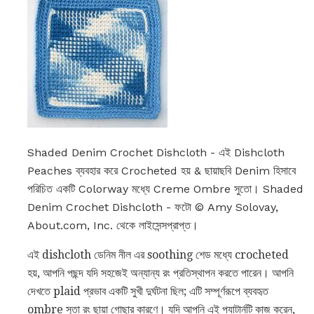
Shaded Denim Crochet Dishcloth - এই Dishcloth
Peaches ব্যবহার করে Crocheted হয় & ছায়াছবি Denim হিসাবে
পরিচিত একটি Colorway মধ্যে Creme Ombre সুতো। Shaded
Denim Crochet Dishcloth - ফটো © Amy Solovay,
About.com, Inc. থেকে লাইসেন্সপ্রাপ্ত।
এই dishcloth ডেনিম নীল এর soothing শেড মধ্যে crocheted
হয়, আপনি পছন্দ যদি সহজেই অন্যান্য রং প্রতিস্থাপন করতে পারেন। আপনি
দেখতে plaid প্রভাব একটি সুখী দুর্ঘটনা ছিল; এটি সম্পূর্ণরূপে ব্যবহৃত
ombre সুতা রং ছায়া গোছার কারণে। যদি আপনি এই প্যাটার্নটি কাজ করেন,