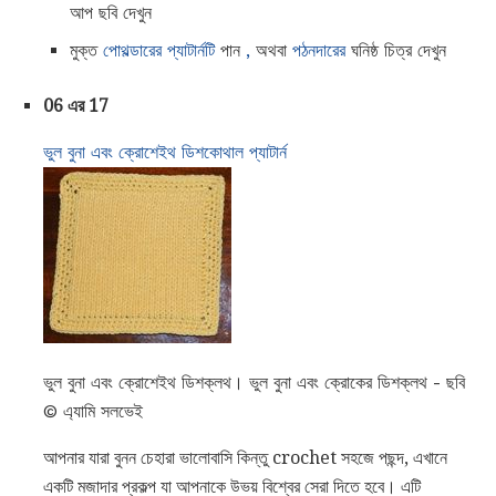
আপ ছবি দেখুন
মুক্ত
পোথল্ডারের প্যাটার্নটি
পান
,
অথবা
পঠনদারের
ঘনিষ্ঠ চিত্র দেখুন
06 এর 17
ভুল বুনা এবং ক্রোশেইথ ডিশকোথাল প্যাটার্ন
ভুল বুনা এবং ক্রোশেইথ ডিশক্লথ। ভুল বুনা এবং ক্রোকের ডিশক্লথ - ছবি
© এ্যামি সলভেই
আপনার যারা বুনন চেহারা ভালোবাসি কিন্তু crochet সহজে পছন্দ, এখানে
একটি মজাদার প্রকল্প যা আপনাকে উভয় বিশ্বের সেরা দিতে হবে। এটি