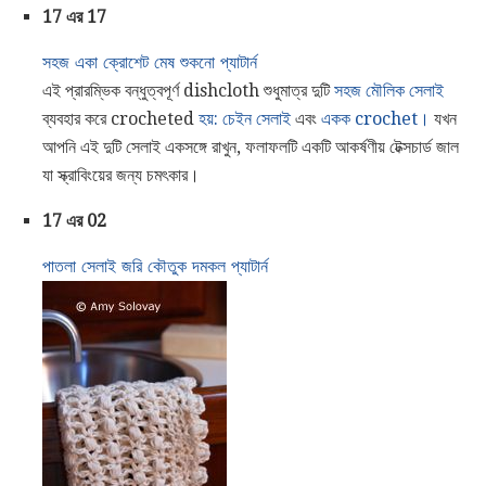
17 এর 17
সহজ একা ক্রোশেট মেষ শুকনো প্যাটার্ন
এই প্রারম্ভিক বন্ধুত্বপূর্ণ dishcloth শুধুমাত্র দুটি
সহজ মৌলিক সেলাই
ব্যবহার করে crocheted
হয়:
চেইন সেলাই
এবং
একক crochet।
যখন
আপনি এই দুটি সেলাই একসঙ্গে রাখুন, ফলাফলটি একটি আকর্ষণীয় টেক্সচার্ড জাল
যা স্ক্রাবিংয়ের জন্য চমৎকার।
17 এর 02
পাতলা সেলাই জরি কৌতুক দমকল প্যাটার্ন