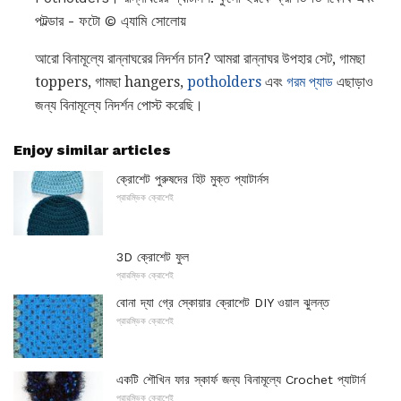
পটল্ডার - ফটো © এ্যামি সোলোয়
আরো বিনামূল্যে রান্নাঘরের নিদর্শন চান? আমরা রান্নাঘর উপহার সেট, গামছা
toppers, গামছা hangers,
potholders
এবং
গরম প্যাড
এছাড়াও
জন্য বিনামূল্যে নিদর্শন পোস্ট করেছি।
Enjoy similar articles
ক্রোশেট পুরুষদের হিট মুক্ত প্যাটার্নস
প্রারম্ভিক ক্রোশেই
3D ক্রোশেট ফুল
প্রারম্ভিক ক্রোশেই
বোনা দ্যা গ্রে স্কোয়ার ক্রোশেট DIY ওয়াল ঝুলন্ত
প্রারম্ভিক ক্রোশেই
একটি শৌখিন ফার স্কার্ফ জন্য বিনামূল্যে Crochet প্যাটার্ন
প্রারম্ভিক ক্রোশেই