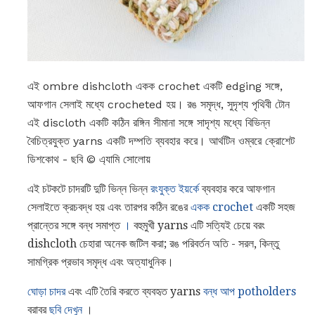
এই ombre dishcloth একক crochet একটি edging সঙ্গে,
আফগান সেলাই মধ্যে crocheted হয়। রঙ সমৃদ্ধ, সুদৃশ্য পৃথিবী টোন
এই discloth একটি কঠিন রঙ্গিন সীমানা সঙ্গে সাদৃশ্য মধ্যে বিভিন্ন
বৈচিত্রযুক্ত yarns একটি দম্পতি ব্যবহার করে। আর্থটিন ওম্বরে ক্রোশেট
ডিশকোথ - ছবি © এ্যামি সোলোয়
এই চটকটে চাদরটি দুটি ভিন্ন ভিন্ন
রংযুক্ত ইয়র্কে
ব্যবহার করে আফগান
সেলাইতে ক্রচবদ্ধ হয় এবং তারপর কঠিন রঙের
একক crochet
একটি সহজ
প্রান্তের সঙ্গে বন্ধ সমাপ্ত
।
বহুমুখী yarns এটি সত্যিই চেয়ে বরং
dishcloth চেহারা অনেক জটিল করা; রঙ পরিবর্তন অতি - সরল, কিন্তু
সামগ্রিক প্রভাব সমৃদ্ধ এবং অত্যাধুনিক।
ঘোড়া চাদর
এবং এটি তৈরি করতে ব্যবহৃত yarns
বন্ধ আপ
potholders
বরাবর
ছবি দেখুন
।