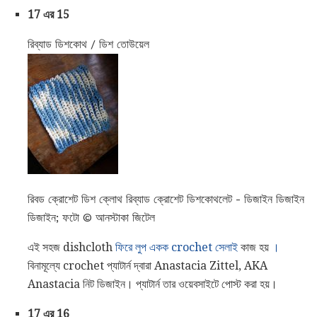
17 এর 15
রিব্যাড ডিশকোথ / ডিশ তোউয়েল
রিবড ক্রোশেট ডিশ ক্লোথ রিব্যাড ক্রোশেট ডিশকোথলেট - ডিজাইন ডিজাইন
ডিজাইন; ফটো © আনস্টাকা জিটেল
এই সহজ dishcloth
ফিরে লুপ একক crochet সেলাই
কাজ হয়
।
বিনামূল্যে crochet প্যাটার্ন দ্বারা Anastacia Zittel, AKA
Anastacia নিট ডিজাইন। প্যাটার্ন তার ওয়েবসাইটে পোস্ট করা হয়।
17 এর 16