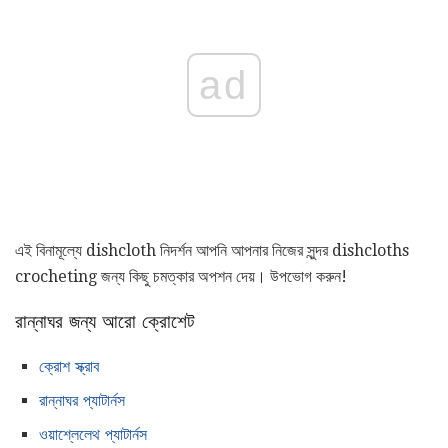
ad
এই বিনামূল্যে dishcloth নিদর্শন আপনি আপনার নিজের সুন্দর dishcloths
crocheting জন্য কিছু চমত্কার অপশন দেয়। উপভোগ করুন!
রান্নাঘর জন্য আরো ক্রোশেট
ক্রোশ স্ক্রাব
রান্নাঘর প্যাটার্নস
ওয়াশ্লেলেথ প্যাটার্নস