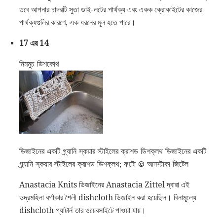
তবে আপনার চাদরটি সুতা ডাই-লটের পার্থক্য এবং একক ক্রোকাইটের কাজের
পার্থক্যগুলির কারণে, এক ধরনের মূল হতে পারে।
17 এর 14
নিমমুচ ডিশকোথ
ডিজাইনের একটি গ্র্যানি স্কয়ার স্টাইলের ক্রাশড ডিশক্লথ ডিজাইনের একটি
গ্র্যানি স্কয়ার স্টাইলের ক্রাশড ডিশক্লথ; ফটো © আনস্টাকা জিটেল
Anastacia Knits ডিজাইনের Anastacia Zittel দ্বারা এই
ভদ্রমহিলা বর্গাকার শৈলী dishcloth ডিজাইন করা হয়েছিল। বিনামূল্যে
dishcloth প্যাটার্ন তার ওয়েবসাইটে পাওয়া যায়।