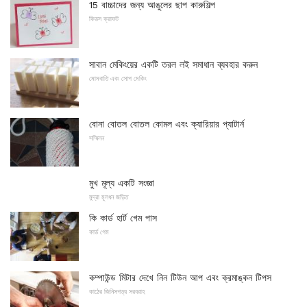
15 বাচ্চাদের জন্য আঙুলের ছাপ কারুশিল্প
কিডস ক্রাফট
সাবান মেকিংয়ের একটি তরল লই সমাধান ব্যবহার করুন
মোমবাতি এবং সোপ মেকিং
বোনা বোতল বোতল কোমল এবং ক্যারিয়ার প্যাটার্ন
সম্মিলন
মুখ মূল্য একটি সংজ্ঞা
মুদ্রা মূলধন জড়িত
কি কার্ড হার্ট গেম পাস
কার্ড গেম
কম্পাউন্ড মিটার দেখে নিন টিউন আপ এবং ক্রমাঙ্কন টিপস
কাঠের জিনিসপত্র সরবরাহ