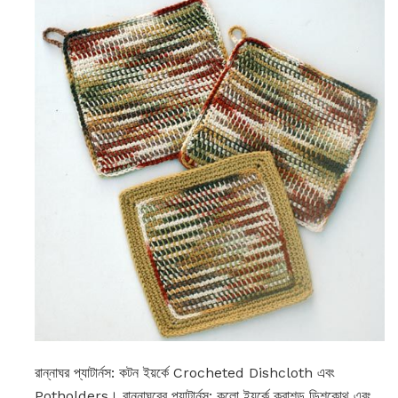
রান্নাঘর প্যাটার্নস: কটন ইয়র্কে Crocheted Dishcloth এবং
Potholders। রান্নাঘরের প্যাটার্নস: কুলো ইয়র্কে ক্রাশড ডিশকোথ এবং