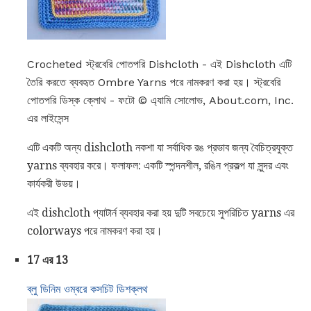
Crocheted স্ট্রবেরি পোতপরি Dishcloth - এই Dishcloth এটি
তৈরি করতে ব্যবহৃত Ombre Yarns পরে নামকরণ করা হয়। স্ট্রবেরি
পোতপরি ডিস্ক ক্লোথ - ফটো © এ্যামি সোলোভ, About.com, Inc.
এর লাইসেন্স
এটি একটি অন্য dishcloth নকশা যা সর্বাধিক রঙ প্রভাব জন্য বৈচিত্রযুক্ত
yarns ব্যবহার করে। ফলাফল: একটি স্পন্দনশীল, রঙিন প্রকল্প যা সুন্দর এবং
কার্যকরী উভয়।
এই dishcloth প্যাটার্ন ব্যবহার করা হয় দুটি সবচেয়ে সুপরিচিত yarns এর
colorways পরে নামকরণ করা হয়।
17 এর 13
ব্লু ডিনিম ওম্বরে কসচিট ডিশক্লথ