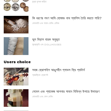
মুদ্রা মূলধন জড়িত
কি ধরণের লবণ আমি হোমমড বাথ স্যালিস তৈরি করতে পারি?
মোমবাতি এবং সাবান মেকিং বেসিক
ভুল বিড়াল বারক অনুভূত
ক্ষুদ্রাকৃতি এবং DOLLHOUSES
Users choice
সহজ ক্রোশাইল আঙুলহীন গ্লাভস ফ্রি প্যাটার্ন
প্রারম্ভিক ক্রোশেই
লেবেল এবং প্যাকেজ আপনার সাবান বিভিন্ন উপায়ে উদাহরণ
মোমবাতি এবং সোপ মেকিং