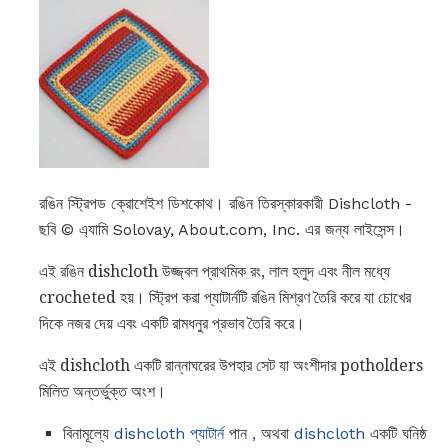
রঙিন স্ট্রিপড ক্রোশেইশ ডিশকোথ। রঙিন তিরস্কারকারী Dishcloth -
ছবি © এ্যামি Solovay, About.com, Inc. এর জন্য লাইসেন্স।
এই রঙিন dishcloth উজ্জ্বল প্রাথমিক রং, লাল হলুদ এবং নীল মধ্যে
crocheted হয়। স্ট্রিপ করা প্যাটার্নটি রঙিন মিশ্রণ তৈরি করে যা চোখের
দিকে নজর দেয় এবং একটি রামধনুর প্রভাব তৈরি করে।
এই dishcloth একটি রান্নাঘরের উপহার সেট যা অংশীদার potholders
মিলিত অন্তর্ভুক্ত অংশ।
বিনামূল্যে
dishcloth প্যাটার্ন
পান
,
অথবা
dishcloth
একটি ঘনিষ্ঠ