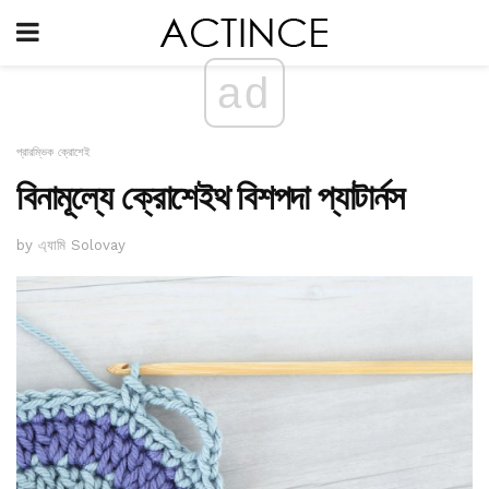
ad
প্রারম্ভিক ক্রোশেই
বিনামূল্যে ক্রোশেইথ বিশপদা প্যাটার্নস
by এ্যামি Solovay