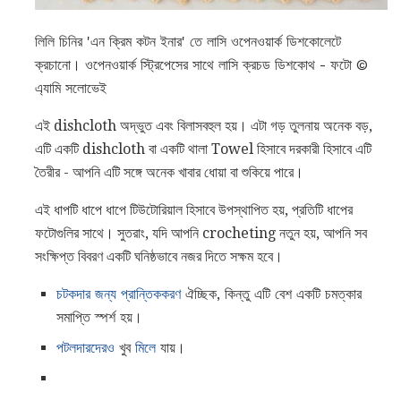
লিলি চিনির 'এন ক্রিম কটন ইনার' তে লাসি ওপেনওয়ার্ক ডিশকোলেটে
ক্রচানো। ওপেনওয়ার্ক স্ট্রিপেসের সাথে লাসি ক্রচড ডিশকোথ - ফটো ©
এ্যামি সলোভেই
এই dishcloth অদ্ভুত এবং বিলাসবহুল হয়। এটা গড় তুলনায় অনেক বড়,
এটি একটি dishcloth বা একটি থালা Towel হিসাবে দরকারী হিসাবে এটি
তৈরীর - আপনি এটি সঙ্গে অনেক খাবার ধোয়া বা শুকিয়ে পারে।
এই ধাপটি ধাপে ধাপে টিউটোরিয়াল হিসাবে উপস্থাপিত হয়, প্রতিটি ধাপের
ফটোগুলির সাথে। সুতরাং, যদি আপনি crocheting নতুন হয়, আপনি সব
সংক্ষিপ্ত বিবরণ একটি ঘনিষ্ঠভাবে নজর দিতে সক্ষম হবে।
চটকদার জন্য প্রান্তিককরণ
ঐচ্ছিক, কিন্তু এটি বেশ একটি চমত্কার
সমাপ্তি স্পর্শ হয়।
পটলদারদেরও
খুব
মিলে
যায়।