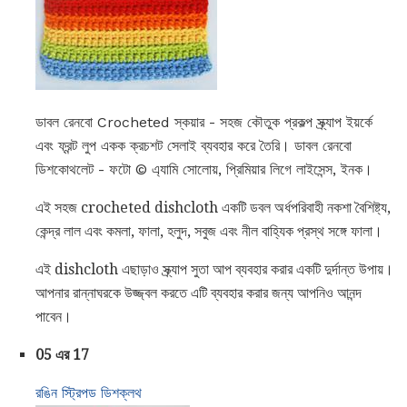
ডাবল রেনবো Crocheted স্কয়ার - সহজ কৌতুক প্রকল্প স্ক্র্যাপ ইয়র্কে
এবং ফ্রন্ট লুপ একক ক্রচশট সেলাই ব্যবহার করে তৈরি। ডাবল রেনবো
ডিশকোথলেট - ফটো © এ্যামি সোলোয়, প্রিমিয়ার লিগে লাইসেন্স, ইনক।
এই সহজ crocheted dishcloth একটি ডবল অর্ধপরিবাহী নকশা বৈশিষ্ট্য,
কেন্দ্র লাল এবং কমলা, ফালা, হলুদ, সবুজ এবং নীল বাহ্যিক প্রস্থ সঙ্গে ফালা।
এই dishcloth এছাড়াও স্ক্র্যাপ সুতা আপ ব্যবহার করার একটি দুর্দান্ত উপায়।
আপনার রান্নাঘরকে উজ্জ্বল করতে এটি ব্যবহার করার জন্য আপনিও আনন্দ
পাবেন।
05 এর 17
রঙিন স্ট্রিপড ডিশক্লথ