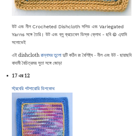
উট এবং নীল Crocheted Dishcloth সলিড এবং Variegated
Yarns সঙ্গে তৈরি। উট এবং ব্লু ক্রচেবেল ডিস্ক ক্লোথ - ছবি © এ্যামি
সলোভেই
এই dishcloth
রান্নাঘর তুলো
দুটি কঠিন রং বৈশিষ্ট্য - নীল এবং উট - ছায়াছবি
বাদামী বৈচিত্রময় সুতা সঙ্গে জোড়া
17 এর 12
স্ট্রবেরি পটপারোরি ডিশকোথ