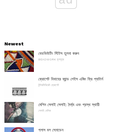
Newest
বেডভিউটিং স্টিটস তুলনা করুন
BEADWORK মূলসূত্র
ক্রোশেট বিবাহের ব্যান্ড লেইস এজিং ফ্রি প্যাটার্ন
ইন্টারমিডিয়েট ক্রোশেট
মেশিন সেলাই সেলাই: দৈর্ঘ্য এবং প্রস্থ স্থায়ী
সেলাই বেসিক
গ্লাস বল স্নোডেন