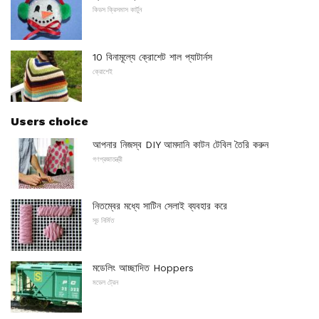
কিডস ক্রিসমাস কার্টুন
10 বিনামূল্যে ক্রোশেট শাল প্যাটার্নস
ক্রোশেই
Users choice
আপনার নিজস্ব DIY আমদানি কাটন টেবিল তৈরি করুন
গণপ্রজাতন্ত্রী
নিতম্বের মধ্যে সাটিন সেলাই ব্যবহার করে
সূচ নির্মিত
মডেলিং আচ্ছাদিত Hoppers
মডেল ট্রেন