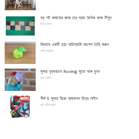
বড় শট কমানোর জন্য চার প্যাচ রৈখিক ব্লক টিপুন
কিলিং টিপস
কিভাবে একটি 3D অরিগ্যামি আপেল তৈরি করুন
পতিত ক্রাফ্টস
সুপার বৃহদায়তন Roving সুতো সঙ্গে বুনন
বুনন বেসিক
শীর্ষ 5 সুপার হিরো অ্যাকশন চিত্র লাইন
কর্ম পরিসংখ্যান