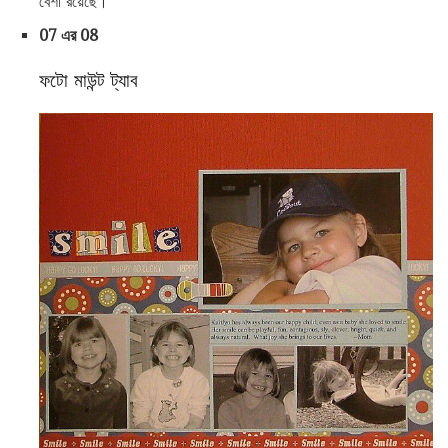
বেশী রয়েছে।
07 এর 08
ফটো মাউন্ট ট্যাব