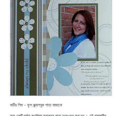
মাটির শিশু - ফুল স্ক্র্যাপবুক পাতা বাজানো
ফুল একটি সর্বদা-জনপ্রিয়
স্ক্র্যাপবুক পাতা অলঙ্কৃত করা হয়
। এই গ্যালারীর