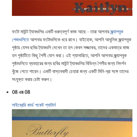
ফটো মাউন্ট ট্যাবগুলির একটি গুরুত্বপূর্ণ কাজ আছে - তারা আপনার
স্ক্র্যাপবুক
পেজগুলিতে
আপনার ফটোগুলিকে ধরে রাখে। যাইহোক, আপনি আধুনিক স্ক্র্যাপবুক
পৃষ্ঠায় যেসব ছবির ট্যাবগুলি দেখেন তা হল কেবল সজ্জাকর, তাদের একমাত্র কাজ
হল পৃষ্ঠাটিতে কিছু শৈলী যোগ করা। এই গ্যালারিতে, আপনি আপনার স্ক্র্যাপবুক
পৃষ্ঠাগুলিতে ব্যবহারের জন্য ছবির মাউন্ট ট্যাবগুলির বিভিন্ন শৈলীর জন্য নিদর্শন
খুঁজে পেতে পারেন। একটি বাস্তববাদী চেহারা জন্য একটি মিনি-ব্রা সঙ্গে তাদের
সংযুক্ত করার চেষ্টা করুন।
08 এর 08
লাইব্রেরি কার্ড পকেট প্যাটার্ন