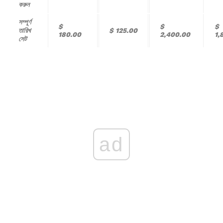
করুন
সম্পূর্ণ
$
$
$
তারিখ
$ 125.00
180.00
2,400.00
1,
সেট
ad