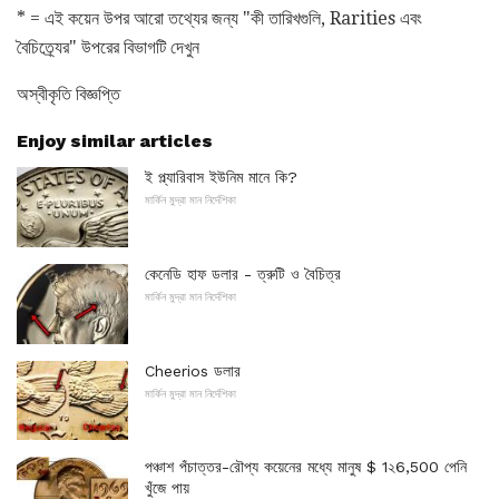
* = এই কয়েন উপর আরো তথ্যের জন্য "কী তারিখগুলি, Rarities এবং
বৈচিত্র্যের" উপরের বিভাগটি দেখুন
অস্বীকৃতি বিজ্ঞপ্তি
Enjoy similar articles
ই প্ল্যারিবাস ইউনিম মানে কি?
মার্কিন মুদ্রা মান নির্দেশিকা
কেনেডি হাফ ডলার - ত্রুটি ও বৈচিত্র
মার্কিন মুদ্রা মান নির্দেশিকা
Cheerios ডলার
মার্কিন মুদ্রা মান নির্দেশিকা
পঞ্চাশ পঁচাত্তর-রৌপ্য কয়েনের মধ্যে মানুষ $ 1২6,500 পেনি
খুঁজে পায়