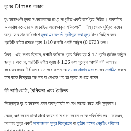
বুধের Dimes বাজার
বুধ ডাইমগুলি মুদ্রা সংগ্রাহকদের মধ্যে সংগৃহীত একটি জনপ্রিয় সিরিজ। অকার্যকর
অবস্থায় কয়েনের জন্য চাহিদা অপেক্ষাকৃত শক্তিশালী। নিম্ন গ্রেড মুদ্রিত কয়েন
জন্য, তার মান অধিকাংশ
মুদ্রা এর রূপালী দ্রবীভূত করা মূল্য
উপর ভিত্তি করে।
প্রতিটি ডাইম রয়েছে প্রায় 1/10 রূপালী একটি আউন্স (0.0723 ওজ।
ঠিক)। এই লেখার হিসাবে, রূপালী বর্তমানে প্রায় বিক্রি হয় $ 17 প্রতি ট্রাউন আউন্স
জন্য। অতএব, প্রতিটি ডাইম প্রায় $ 1.25 রুপা মূল্যের আপনি যদি আপনার
কয়েনের জন্য শীর্ষ ডলার চান তবে আপনাকে
তাদের সাজান এবং
তাদের
সংগঠিত
করতে
হবে যাতে বিক্রেতা আপনার যা দেখতে পায় তা দ্রুত দেখতে পারেন।
কী তারিখগুলি, রৈখিকতা এবং বৈচিত্র
নিম্নোক্ত বুধের ডাইমস কোন অবস্থাতেই সাধারণ মানের চেয়ে বেশি মূল্যবান।
যেমন, এই কয়েন মাঝে মাঝে কয়েন বা সাধারণ কয়েন থেকে পরিবর্তিত হয়। অতএব,
আপনার মুদ্রা একটি
সম্মানজনক মুদ্রা বিক্রেতার
বা
তৃতীয় পক্ষের গ্রেডিং পরিষেবা
দ্বারা প্রমাণিত আছে।