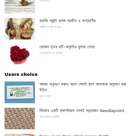
অরিগ্যামি
ফ্রাকি স্যান্টা ক্লজ প্রাচীন ও সংগ্রহণীয়
প্রাচীন সংগ্রহ সংগ্রহ
রোজেস DIY হার্ট-আকৃতির ফুলের তোড়া
ভ্যালেনটাইন ডে ক্রাফট
Users choice
আমার অনুসরণ করুন: ক্রস সেলাই ব্লগ আপনাকে অনুসরণ করা
উচিত
ক্রস সেলাই
কিভাবে একটি ক্যাশমিয়াম সেলাই প্রয়োজন Needlepoint
নিচের দিকের মূলনীতি