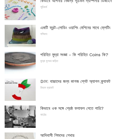
কিভাবে আপনার নিজস্ব সূচিকর্ম স্যাম্পলার ডিজাইন
সূচিকর্ম
একটি ফ্রন্ট-লোডিং ওয়াশিং মেশিনের সাথে ফ্লেটিং
সম্মিলন
পরিহিত মুদ্রা সংজ্ঞা - কি পরিহিত Coins কি?
মুদ্রা মূলধন জড়িত
DIY: বাচ্চাদের জন্য কাগজ প্লেট অ্যাপল ক্র্যাফট
কিডস ক্রাফট
কিভাবে ওক সঙ্গে শ্রেষ্ঠ ফলাফল পেতে পারি?
কাঠের
আদিবাসী শিশুদের শেখার