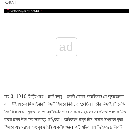
হয়েছে।
ad
মার্চ 3, 1916 টি মিন্ট ডের। রবার্ট ডব্লু। উললি ঘোষণা করেছিলেন যে অ্যাডোলফ
এ। উইনমানের ডিজাইনারটি বিজয়ী হিসাবে নির্বাচিত হয়েছিল। তাঁর ডিজাইনটি লেডি
লিবার্টিকে একটি মুক্ত-ফিতিং ফ্রীজিয়ান পরিধান করে উইংসের স্বাধীনতা প্রতীকায়িত
করার জন্য উইংসের সাহায্যে অঙ্কিত। অধিকাংশ মানুষ মিস রোমান ঈশ্বরের বুধ্র
হিসাবে এই গ্রহণ এবং বুধ ডাইনি এ কলিং শুরু। এটি সঠিক নাম "উইংডেড লিবার্টি