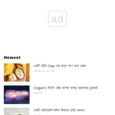
ad
Newest
একটি কঠিন Sap বার জন্য লবণ যোগ করুন
মোমবাতি এবং সোপ মেকিং
Origami স্টাইল ভাঁজ কাগজ পক্ষের ল্যানেনার ক্র্যাফট
কাগজ শিলা
একটি অরিগ্যামি মাউস কিভাবে তৈরি করবেন