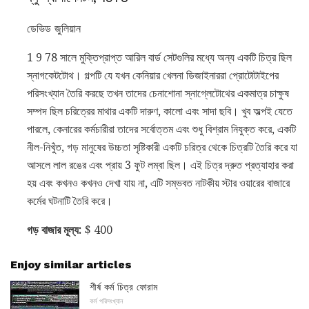
ডেভিড জুলিয়ান
1 9 78 সালে মুক্তিপ্রাপ্ত আরিল বার্ড সেটগুলির মধ্যে অন্য একটি চিত্র ছিল
স্নাগকেটটোথ। গল্পটি যে যখন কেনিয়ার খেলনা ডিজাইনাররা প্রোটোটাইপের
পরিসংখ্যান তৈরি করছে তখন তাদের চেনাশোনা স্নাগ্লেটোথের একমাত্র চাক্ষুষ
সম্পদ ছিল চরিত্রের মাথার একটি দারুণ, কালো এবং সাদা ছবি। খুব অল্পই যেতে
পারলে, কেনারের কর্মচারীরা তাদের সর্বোত্তম এবং শুধু বিশ্রাম নিযুক্ত করে, একটি
নীল-নিখুঁত, গড় মানুষের উচ্চতা সৃষ্টিকারী একটি চরিত্র থেকে চিত্রটি তৈরি করে যা
আসলে লাল রঙের এবং প্রায় 3 ফুট লম্বা ছিল। এই চিত্র দ্রুত প্রত্যাহার করা
হয় এবং কখনও কখনও দেখা যায় না, এটি সম্ভবত নাটকীয় স্টার ওয়ারের বাজারে
কর্মের ঘটনাটি তৈরি করে।
গড় বাজার মূল্য:
$ 400
Enjoy similar articles
শীর্ষ কর্ম চিত্র ফোরাম
কর্ম পরিসংখ্যান