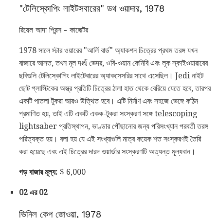
"টেলিস্কোপিং লাইটসবারের" ডথ ওয়াদার, 1978
রিয়েল আদা প্রিন্স - কালেক্টর
1978 সালে স্টার ওয়ারের "আর্লি বার্ড" অ্যাকশন চিত্রের প্রথম তরঙ্গ যখন
বাজারে আসত, তখন মূল দર્થ ভেদর, ওবি-ওয়ান কেনিবি এবং লূক স্কাইওয়ারারের
ছবিগুলি টেলিস্কোপিং লাইটেবারের অ্যাকসেসরির সাথে এসেছিল। Jedi নাইট
ছোট প্লাস্টিকের অস্ত্র প্রতিটি চিত্রের ঠালা হাত থেকে বেরিয়ে যেতে হবে, তারপর
একটি পাতলা টুকরা আরও উত্থিত হবে। এটি নির্মাণ এবং সহজে ভেঙ্গে কঠিন
প্রমাণিত হয়, তাই এটি একটি একক-টুকরা সংস্করণ সঙ্গে telescoping
lightsaber প্রতিস্থাপন, ভাণ্ডার পৌঁছানোর জন্য পরিসংখ্যান পরবর্তী তরঙ্গ
পরিত্যক্ত হয়। বলা হয় যে এই সংখ্যাগুলি মাত্র কয়েক শত সংস্করণই তৈরি
করা হয়েছে এবং এই চিত্রের দারদ ওয়ার্ডার সংস্করণটি অত্যন্ত মূল্যবান।
গড় বাজার মূল্য:
$ 6,000
02 এর 02
ভিনিল কেপ জোওয়া, 1978