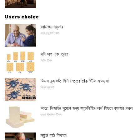
Users choice
কার্ডিওভাসকুলার
কার্ড যাদু ট্রिक्स
গদি মাপ এবং তুলনা
কিলিং টিপস
কিডস ক্র্যাফট: মিনি Popsicle স্টিক মাকড়সা
কিডস ক্রাফট
আরো ডিজাইন সুযোগ জন্য হস্তনির্মিত কার্ড পিছনে ব্যবহার করুন
রাবার স্ট্যাম্পিং টিপস
স্যান্ড কাঠ কিভাবে