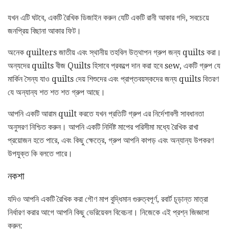
যখন এটি ঘটবে, একটি রৈখিক ডিজাইন করুন যেটি একটি রানী আকার গদি, সবচেয়ে
জনপ্রিয় বিছানা আকার ফিট।
অনেক quilters জাতীয় এবং স্থানীয় তহবিল উত্থাপন গ্রুপ জন্য quilts করা।
অন্যদের quilts বীজ Quilts হিসাবে প্রকল্পে দান করা হবে sew, একটি গ্রুপ যে
মার্কিন সৈন্য যাও quilts দেয় শিশুদের এবং প্রাপ্তবয়স্কদের জন্য quilts বিতরণ
যে অন্যান্য শত শত শত গ্রুপ আছে।
আপনি একটি আরাম quilt করতে যখন প্রতিটি গ্রুপ এর নির্দেশাবলী সাবধানতা
অনুসরণ নিশ্চিত করুন। আপনি একটি নির্দিষ্ট মাপের পরিসীমা মধ্যে রৈখিক রাখা
প্রয়োজন হতে পারে, এবং কিছু ক্ষেত্রে, গ্রুপ আপনি কাপড় এবং অন্যান্য উপকরণ
উপযুক্ত কি বলতে পারে।
নকশা
যদিও আপনি একটি রৈখিক করা গৌণ মাপ বুদ্ধিমান গুরুত্বপূর্ণ, রবার্ট চূড়ান্ত মাত্রা
নির্ধারণ করার আগে আপনি কিছু ভেরিয়েবল বিবেচনা। নিজেকে এই প্রশ্ন জিজ্ঞাসা
করুন: