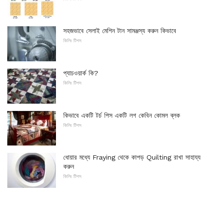
সহজভাবে সেলাই মেশিন টান সামঞ্জস্য করুন কিভাবে
কিলিং টিপস
প্যাচওয়ার্ক কি?
কিলিং টিপস
কিভাবে একটি টর্চ পিস একটি লগ কেবিন কোমল ব্লক
কিলিং টিপস
ধোয়ার মধ্যে Fraying থেকে কাপড় Quilting রাখা সাহায্য
করুন
কিলিং টিপস