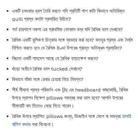
একটি চমৎকার ড্রপ তৈরি করতে গদি প্রতিটি পাশ কাটা কিভাবে অতিরিক্ত
quill প্রস্থ কতটা প্রসারিত উচিত?
গর্ত চারপাশে নকশা এর প্রাথমিক ফোকাস বন্ধ যদি রৈখিক ভাল দেখাবে?
রৈখিক একটি ধূলিকণা চিত্কার সঙ্গে ব্যবহার করা হবে? কতদূর প্রস্থ এবং দৈর্ঘ্য
নিশ্চিত করতে হবে যে রৈখিক ঠাণ্ডা উপরের প্রান্ত অতিক্রম প্রসারিত?
বিছানা একটি পাদদেশ আছে যে রৈখিক হস্তক্ষেপ করবে?
গুঁড়ো অধীনে রৈখিক ভাল tucked দেখাবে?
কিভাবে গাঁজা সঙ্গে রেখার চেহারা নিচে নিমগ্ন?
শীর্ষ সীমানা প্রস্থ পরিবর্তন এবং বিন্দু এর headboard কাছাকাছি, রৈখিক
উপরে স্থাপন নিক্ষেপ pillows সমন্বয় করা ভাল হবে? আপনি উপরের
সীমানাটি বাদ দিতেও বেছে নিতে পারেন।
রৈখিক উপরে স্থাপিত pillows জন্য, ডিজাইন সঙ্গে মেলে বা সমন্বয়
ঢালাই
বালিশ কভার
করা বিবেচনা।