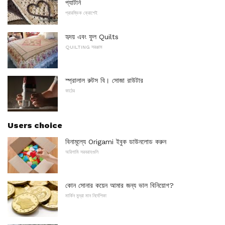
প্যাটার্ন
প্রারম্ভিক ক্রোশেই
হৃদয় এবং ফুল Quilts
QUILTING সরঞ্জাম
স্প্রালাল রুটস বি। সোজা রাউটার
কাঠের
Users choice
বিনামূল্যে Origami ইবুক ডাউনলোড করুন
অরিগামি সরবরাহগুলি
কোন সোনার কয়েন আমার জন্য ভাল বিনিয়োগ?
মার্কিন মুদ্রা মান নির্দেশিকা