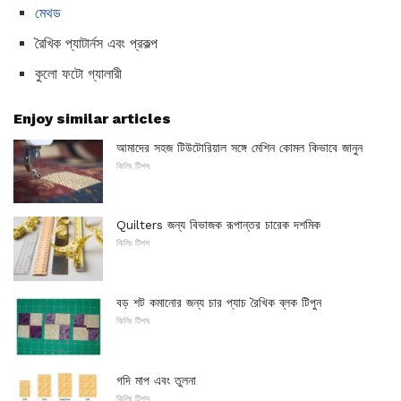
মেথড
রৈখিক প্যাটার্নস এবং প্রকল্প
কুলো ফটো গ্যালারী
Enjoy similar articles
আমাদের সহজ টিউটোরিয়াল সঙ্গে মেশিন কোমল কিভাবে জানুন
কিলিং টিপস
Quilters জন্য বিভাজক রূপান্তর চারেক দশমিক
কিলিং টিপস
বড় শট কমানোর জন্য চার প্যাচ রৈখিক ব্লক টিপুন
কিলিং টিপস
গদি মাপ এবং তুলনা
কিলিং টিপস