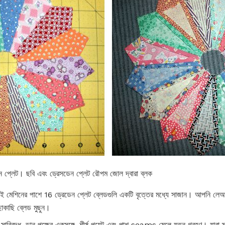
ন প্লেট। ছবি এবং ড্রেসডেন প্লেট রৌপম জোল দ্বারা ব্লক
 মেশিনের পাশে 16 ড্রেডেন প্লেট ব্লেডগুলি একটি বৃত্তের মধ্যে সাজান। আপনি লে
াছাকাছি ব্লেড মুছুন।
 সারিবদ্ধ, ডান পক্ষের একসঙ্গে, শীর্ষ পয়েন্ট এবং পাশ seams মেলে যত্ন গ্রহণ। যারা ম্য