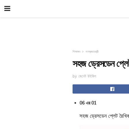
শিক্ষাঙ্গন
গণপ্রজাতন্ত্রী
সহজ ড্রেসডেন প্লেট 
by জেনেট উইকিল
06 এর 01
সহজ ড্রেসডেন প্লেট রৈখি