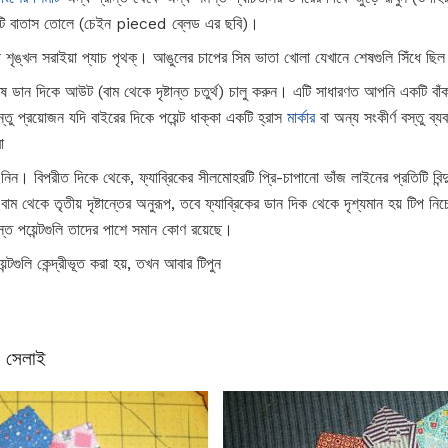
ি বাতাস তোলে (চেইন pieced ব্লেড এর ছবি)।
শৃঙ্খল সরাইয়া প্যাচ পৃথক্। আঙুলের চাপের সিম ভাতা খোলা যেখানে শেষগুলি সিঁধে ছিল (ঐ
ডান দিকে আউট (বাম থেকে দৃষ্টান্ত চতুর্থ) চালু করুন। এটি সাধারণত আপনি একটি বাঁক ত
ু প্রয়োজন যদি বাইরের দিকে পয়েন্ট ধাক্কা একটি হ্রাস
মার্কার
বা অন্য সংকীর্ণ বস্তু ব্য
া
িন। বিপরীত দিকে থেকে, ফ্যাব্রিকের সীলমোহরটি প্রি-চাপানো ভাঁজ লাইনের প্রতিটি বিন্দু
টি বাম থেকে তৃতীয় দৃষ্টান্তের অনুরূপ, তবে ফ্যাব্রিকের ডান দিক থেকে দৃশ্যমান হয় টিপ 
্ত পয়েন্টগুলি তাদের পাশে সমান কোণ রয়েছে।
্টগুলি কেন্দ্রীভূত করা হয়, তখন আবার টিপুন
ক সেলাই