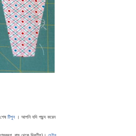
র শেষ
টিপুন
। আপনি যদি পছন্দ করেন
রণস্বরূপ, বাম থেকে দ্বিতীয়)।
চেইন