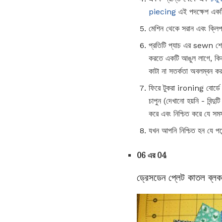
piecing
এই পদক্ষেপ একট
মেশিন থেকে সরান এবং ক্লিপ 
প্রতিটি প্যাচ এর sewn শেষ 
করতে একটি আঙুল লাগে, কিন্ত
কাটা না সতর্কতা অবলম্বন কর
ফিরে টুকরা ironing বোর্ডে ন
চাপুন (দেখানো হয়নি - বিন্দু
করে এবং নিশ্চিত করে যে সমস
যখন আপনি নিশ্চিত হন যে পয়েন
06 এর 04
ড্রেসডেন প্লেট কাতল ব্ল