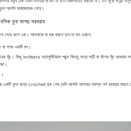
নার নমুনা ঠিক যেমন উদাহরণের মত না হলে নিরুৎসাহিত করবেন না। এই পুরো পয়েন্ট অনু
ে বুনন আপনি আরামদায়ক পেয়ে।
বেসিক বুনা কাপড় সরবরাহ
ে পেয়ে ধাপে এক। আপনাকে যা শুরু করতে হবে তা হল এখানে:
িক বা পশম একটি বল।
নয়ের সূঁচ। কিছু knitters অ্যালুমিনিয়াম পছন্দ কিন্তু অন্য লাঠি বা বাঁশের সূঁচ ব্যবহা
ক্ষা।
চি।
বা একটি বুনন জন্য crochet হুক শেষ (যদি আপনি আপনার সমাপ্ত বর্গ ব্যবহার করতে