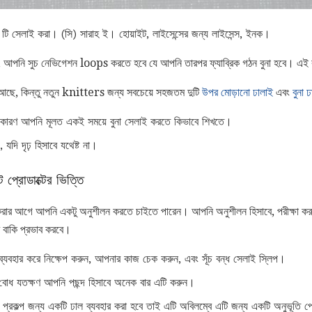
 টি সেলাই করা। (সি) সারাহ ই। হোয়াইট, লাইসেন্সের জন্য লাইসেন্স, ইনক।
্য, আপনি সুচ নেভিগেশন loops করতে হবে যে আপনি তারপর ফ্যাব্রিক গঠন বুনা হবে। এই ক
ছে, কিন্তু নতুন knitters জন্য সবচেয়ে সহজতম দুটি
উপর মোড়ানো ঢালাই
এবং
বুনা 
কারণ আপনি মূলত একই সময়ে বুনা সেলাই করতে কিভাবে শিখতে।
যদি দৃঢ় হিসাবে যথেষ্ট না।
 প্রোডাক্টের ভিত্তি
ই করার আগে আপনি একটু অনুশীলন করতে চাইতে পারেন। আপনি অনুশীলন হিসাবে, পরীক্ষা ক
 বাকি প্রভাব করবে।
্যবহার করে নিক্ষেপ করুন, আপনার কাজ চেক করুন, এবং সূঁচ বন্ধ সেলাই স্লিপ।
োধ যতক্ষণ আপনি পছন্দ হিসাবে অনেক বার এটি করুন।
ন প্রকল্প জন্য একটি ঢাল ব্যবহার করা হবে তাই এটি অবিলম্বে এটি জন্য একটি অনুভূতি