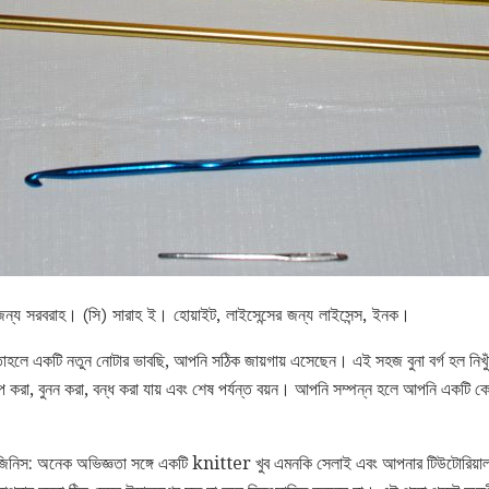
জন্য সরবরাহ। (সি) সারাহ ই। হোয়াইট, লাইসেন্সের জন্য লাইসেন্স, ইনক।
তাহলে একটি নতুন নোটার ভাবছি, আপনি সঠিক জায়গায় এসেছেন। এই সহজ বুনা বর্গ হল নিখু
েপ করা, বুনন করা, বন্ধ করা যায় এবং শেষ পর্যন্ত বয়ন। আপনি সম্পন্ন হলে আপনি একটি কোস
 জিনিস: অনেক অভিজ্ঞতা সঙ্গে একটি knitter খুব এমনকি সেলাই এবং আপনার টিউটোরিয়াল 