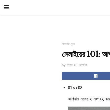
শিক্ষানবিস বুনন
সেলাইয়ের 101: আপন
by সারাহ ই। হোয়াইট
01 এর 08
আপনার সরবরাহ সংগ্রহ কর