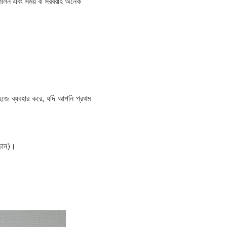
শীলন এবং সময় বা সরবরাহ অনেক
র সহজে ব্যবহার করে, যদি আপনি প্রথম
 চান)।