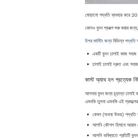
মোড়ানো পদ্ধতি ব্যবহার করে 20
কোনও বুনন প্রকল্প শুরু করার জন
উপর কাস্টিং জন্য
বিভিন্ন
পদ্ধতি
আ
একটি বুনন ঢালাই কাজ সহজ 
ঢালাই ঢালাই দ্রুত এবং সহজ, 
কাস্ট অ্যাথ হল প্রত্যেক নিট
আপনার বুনন জন্য চূড়ান্ত ঢালা
এমনকি তুলনা এমনকি এই প্রকল্পের
কেবল (অথবা উভয়) পদ্ধতি ব
আপনি কৌশল হিসাবে আরাম ব
আপনি ভবিষ্যতে প্রতিটি বুন