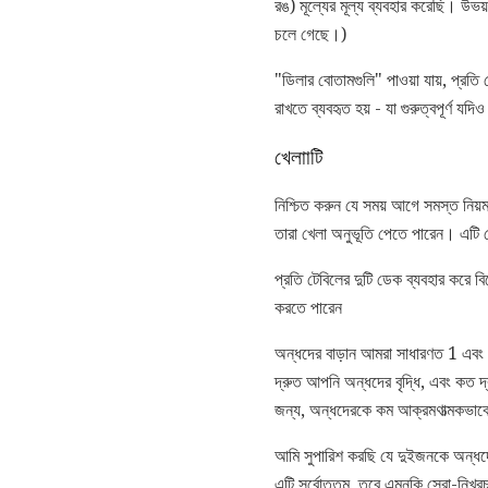
রঙ) মূল্যের মূল্য ব্যবহার করেছি। উ
চলে গেছে।)
"ডিলার বোতামগুলি" পাওয়া যায়, প্রতি
রাখতে ব্যবহৃত হয় - যা গুরুত্বপূর্ণ
খেলাাটি
নিশ্চিত করুন যে সময় আগে সমস্ত নিয
তারা খেলা অনুভূতি পেতে পারেন। এটি
প্রতি টেবিলের দুটি ডেক ব্যবহার করে ব
করতে পারেন
অন্ধদের বাড়ান আমরা সাধারণত 1 এবং 
দ্রুত আপনি অন্ধদের বৃদ্ধি, এবং কত দ্
জন্য, অন্ধদেরকে কম আক্রমণাত্মকভাবে 
আমি সুপারিশ করছি যে দুইজনকে অন্ধদের ব
এটি সর্বোত্তম, তবে এমনকি সেরা-নিখরচা