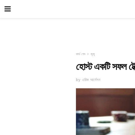
কার্ড গেম
জুজু
হোস্ট একটি সফল টেক্স
by এরিক আর্নেসন