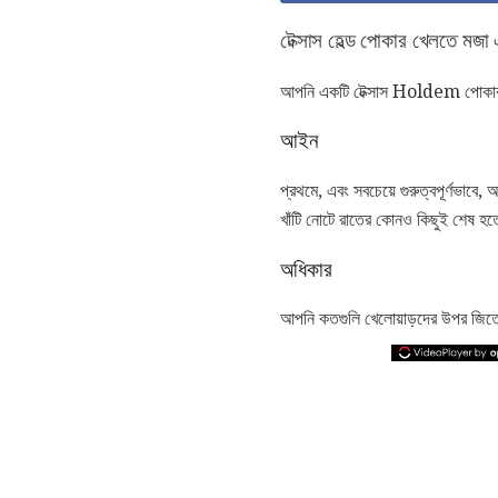
টেক্সাস হেল্ড পোকার খেলতে মজা এ
আপনি একটি টেক্সাস Holdem পোকার পা
আইন
প্রথমে, এবং সবচেয়ে গুরুত্বপূর্ণভাব
খাঁটি নোটে রাতের কোনও কিছুই শেষ হত
অধিকার
আপনি কতগুলি খেলোয়াড়দের উপর জিতেছ