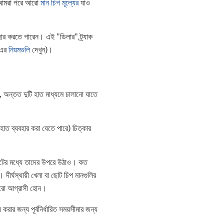
। (আমরা পরে আরো
মান চিপ মূল্যের
যাও
বহার করতে পারেন। এই "ডিলার" ট্র্যাক
এর
নিয়মগুলি
দেখুন)।
 অন্তত দুটি হাত মাধ্যমে চালানো যাতে
 হাত ব্যবহার করা যেতে পারে) চিত্কার
িনিটের মধ্যে তাদের উপরে উঠাও। কত
দীর্ঘস্থায়ী খেলা বা ছোট চিপ মানগুলির
 আরো আগ্রাসী হোন।
রার জন্য পূর্বনির্ধারিত সময়সীমার জন্য