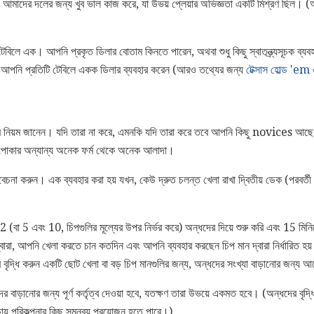
ভয় আমাদের দলের জন্য খুব ভাল কাজ করে, যা উভয় প্লেয়ার অভিজ্ঞতা একটি মিশ্রণ ছিল
 টেবিলে এক। আপনি প্রকৃত ডিলার বোতাম কিনতে পারেন, অথবা শুধু কিছু স্বাতন্ত্র্যসূচক ব্য
 যদিও আপনি প্রতিটি টেবিলে একক ডিলার ব্যবহার করেন (আরও তথ্যের জন্য
টেক্সাস হোল্ড 'em
়ম নিয়ম জানেন। যদি তারা না করে, এমনকি যদি তারা করে তবে আপনি কিছু novices আছে,
 পোকার অন্যান্য অনেক ফর্ম থেকে অনেক আলাদা।
িবেচনা করুন। এক ব্যবহার করা হয় যখন, কেউ দ্রুত চলন্ত খেলা রাখা দ্বিতীয় ডেক (পরবর্তী
2 (বা 5 এবং 10, চিপগুলির মূল্যের উপর নির্ভর করে) অন্ধদের দিয়ে শুরু করি এবং 15 ম
বারা, আপনি খেলা করতে চান কতদিন এবং আপনি ব্যবহার করছেন চিপ মান দ্বারা নির্ধারিত হয়। 
বৃদ্ধি করুন একটি ছোট খেলা বা বড় চিপ মানগুলির জন্য, অন্ধদের সংখ্যা বাড়ানোর জন্য
াড়ানোর জন্য পূর্ণ কর্তৃত্ব দেওয়া হবে, যতক্ষণ তারা উভয়ে একমত হবে। (অন্ধদের বৃদ্ধি ক
য় পরিকল্পনার কিছু সমন্বয় প্রয়োজন হতে পারে।)