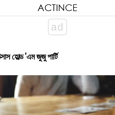
ad
াস হোল্ড 'এম জুজু পার্টি