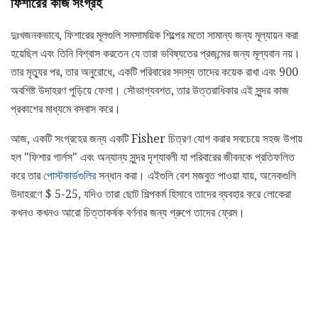
ফিশারের কাজ সংগ্রহ
দুঃখজনকভাবে, ফিশারের মূলগুলি সমসাময়িক শিল্পের মতো সামান্য জন্য মূল্যায়ন করা
হয়েছিল এবং তিনি বিশ্বাস করতেন যে তারা ভবিষ্যতের প্রজন্মের জন্য মূল্যবান নয়।
তার মৃত্যুর পর, তার অনুরোধে, একটি পরিবারের সদস্য তাদের কয়েক রাখা এবং 900
অবশিষ্ট উদাহরণ পুড়িয়ে ফেলা। সৌভাগ্যবশত, তার উত্তরাধিকার এই সুন্দর কাজ
প্রকাশের মাধ্যমে বসবাস করে।
আজ, একটি সংগ্রহের জন্য একটি Fisher চিত্রণ যোগ করার সবচেয়ে সহজ উপায়
হল "ফিশার গার্লস" এবং অন্যান্য সুন্দর দৃশ্যাবলী যা পরিবারের জীবনকে প্রতিফলিত
করে তার
পোস্টকার্ডগুলির
সন্ধান করা। এইগুলি বেশ মজবুত পাওয়া যায়, অনেকগুলি
উদাহরণে $ 5-25, যদিও তারা ছোট শিল্পকর্ম হিসাবে তাদের ব্যবহার করে লোকেরা
কখনও কখনও আরো চিত্তাকর্ষক বর্ণনার জন্য গ্রুপে তাদের ফ্রেম।