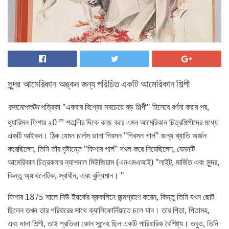
সুন্দর আমেরিকান অঙ্কন জন্য পরিচিত একটি আমেরিকান শিল্পী
কসমোপলটন
পত্রিকা "একবার বিশ্বের সবচেয়ে বড় শিল্পী" হিসেবে বর্ণনা করার পর,
তম
হ্যারিসন ফিশার ২0
শতাব্দীর দিকে কাজ করে এমন আমেরিকান চিত্রশিল্পীদের মধ্যে
একটি আইকন। ঠিক যেমন চার্লস ডানা গিবসন "গিবসন গার্ল" জন্য খ্যাতি অর্জন
করেছিলেন, তিনি তাঁর দৃষ্টান্তে "ফিশার গার্ল" দখল করে নিয়েছিলেন, যেমনটি
আমেরিকান চিত্রকলার ন্যাশনাল মিউজিয়াম (এনএমএআই) "লাইট, মার্জিত এবং সুন্দর,
কিন্তু অ্যাথলেটিক, স্বাধীন, এবং বুদ্ধিমান। "
ফিশার 1875 সালে নিউ ইয়র্কের ব্রুকলিনে জন্মগ্রহণ করেন, কিন্তু তিনি যখন ছোট
ছিলেন তখন তার পরিবারের সাথে ক্যালিফোর্নিয়াতে চলে যান। তার পিতা, পিতামহ,
এবং দাদা শিল্পী, তাই প্রতিভা কোন সন্দেহ ছিল একটি পারিবারিক বৈশিষ্ট্য। তবুও, তিনি