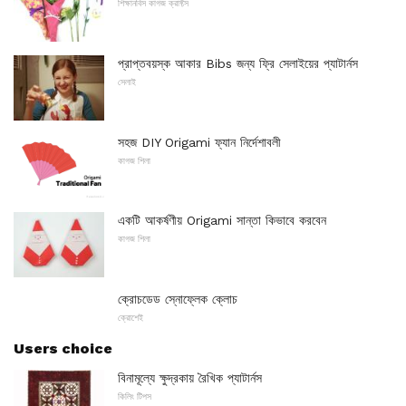
শিক্ষানবিস কাগজ ক্রাফ্টস
প্রাপ্তবয়স্ক আকার Bibs জন্য ফ্রি সেলাইয়ের প্যাটার্নস
সেলাই
সহজ DIY Origami ফ্যান নির্দেশাবলী
কাগজ শিলা
একটি আকর্ষণীয় Origami সান্তা কিভাবে করবেন
কাগজ শিলা
ক্রোচডেড স্নোফ্লেক ক্লোচ
ক্রোশেই
Users choice
বিনামূল্যে ক্ষুদ্রকায় রৈখিক প্যাটার্নস
কিলিং টিপস