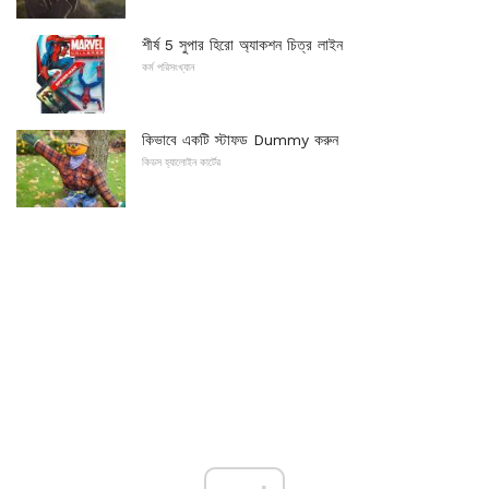
শীর্ষ 5 সুপার হিরো অ্যাকশন চিত্র লাইন
কর্ম পরিসংখ্যান
কিভাবে একটি স্টাফড Dummy করুন
কিডস হ্যালোইন কার্টের