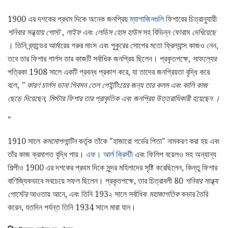
1900 এর দশকের প্রথম দিকে অনেক জনপ্রিয়
ম্যাগাজিনগুলি
ফিশারের চিত্রানুযায়ী
শনিবার সন্ধ্যায় পোস্ট
,
লাইফ
এবং
লেডিস হোম হাউস
সহ বিভিন্ন ফোরাম
দেখিয়েছে
। তিনি ব্র্যান্ডের আর্মারের গরুর মাংস এবং পুকুরের সোপের মতো ফ্রিল্যান্স কাজও নেন,
তবে তার ফিশার গার্লস তার কাজটি সর্বাধিক জনপ্রিয় ছিলেন। প্রকৃতপক্ষে,
সাফল্যের
পত্রিকা 1908 সালে একটি প্রবন্ধ প্রকাশ করে, যা তাদের জনপ্রিয়তা বৃদ্ধি করে
বলে,
"
কারণ চার্লস ডানা গিবসন তেল পেইন্টিংয়ের জন্য তার কলম এবং কালি কাজ
ছেড়ে দিয়েছেন, মিস্টার ফিশার তার প্রাকৃতিক এবং জনপ্রিয় উত্তরাধিকারী হয়েছেন
।
"
1910 সালে
কসমোপলান্টিন
কর্তৃক তাঁকে "হাজারো গর্ভের পিতা" নামকরণ করা হয় এবং
তাঁর কাজ ক্রমাগত বৃদ্ধি পায়।
এফ। আর্ল ক্রিস্টী
এবং ফিলিপ বয়েলও সহ অন্যান্য
শিল্পীও 1900 এর দশকের প্রথম দিকে সুন্দর মহিলাদের সৃষ্টি করেছিলেন, কিন্তু ফিশার
বাণিজ্যিকভাবে সবচেয়ে সফল ছিলেন। প্রকৃতপক্ষে, তার চিত্রাবলী 80
শনিবার সান্ধ্য
পোস্টের
আওতায় আনে, এবং তিনি 193২ সালে সর্বাধিক
মহাজাগতিক
কভার তৈরি
করেন, যতদিন পর্যন্ত তিনি 1934 সালে মারা যান।