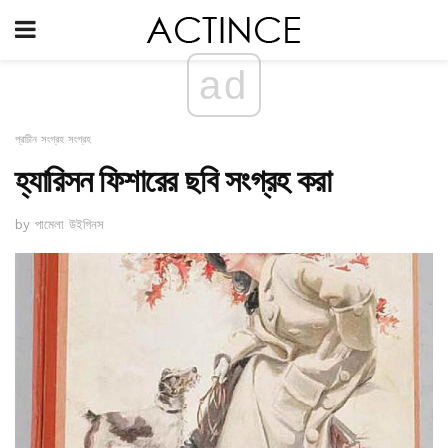
ad
প্রাচীন সংগ্রহ সংগ্রহ
হ্যারিসন ফিশারের ছবি সংগ্রহ করা
by পামেলা উইগিনস