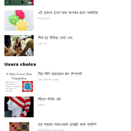
এই হ্যালো DIY সঙ্গে আপনার ছাতা সাজাইয়া
স্প্রিংক্রাফট
শীর্ষ 10 টিভিয়া বোর্ড গেম
বোর্ড গেম
Users choice
ফ্রি মিনি অ্যাড্রেস বক্স টেম্পলেট
রাবার স্ট্যাম্পিং প্রকল্প
স্ট্রিপ স্টকিং হাট
সম্মিলন
চার স্কয়ার প্যাচওয়ার্ক রেজোল্ট ব্লক প্যাটার্ন
ইন্টারমিডিয়েট QUILTING