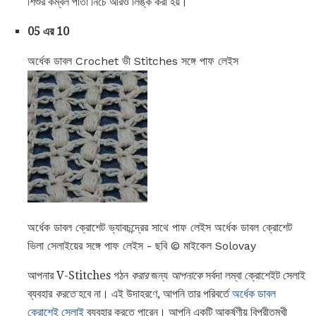
শিশুর কম্বল পাতা নিচে আরও লিঙ্ক করা হয়।
05 এর 10
অর্ধেক ডাবল Crochet ভী Stitches সঙ্গে পাফ লেইস
অর্ধেক ডাবল ক্রোশেট ভ্যাবচন্দ্রের সাথে পাফ লেইস অর্ধেক ডাবল ক্রোশেট
ভিলা সেলাইয়ের সঙ্গে পাফ লেইস - ছবি © মাইকেল Solovay
আপনার V-Stitches গঠন
করার
জন্য
আপনাকে
সর্বদা লম্বা ক্রোশেইট সেলাই
ব্যবহার
করতে
হবে না। এই উদাহরণে, আপনি তার পরিবর্তে
অর্ধেক ডাবল
ক্রোশেই সেলাই
ব্যবহার করতে পারেন। আপনি একটি আকর্ষণীয় বিপরীতমুখী