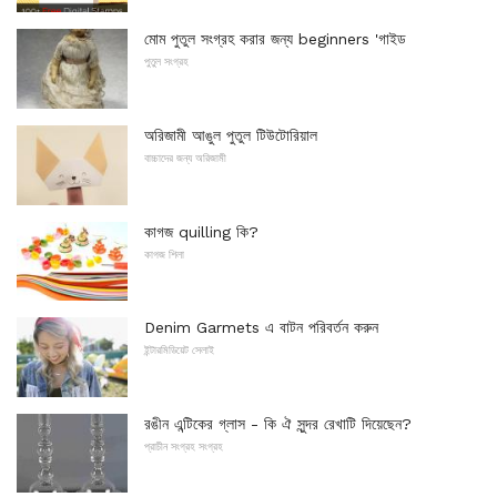
মোম পুতুল সংগ্রহ করার জন্য beginners 'গাইড
পুতুল সংগ্রহ
অরিজামী আঙুল পুতুল টিউটোরিয়াল
বাচ্চাদের জন্য অরিজামী
কাগজ quilling কি?
কাগজ শিলা
Denim Garmets এ বাটন পরিবর্তন করুন
ইন্টারমিডিয়েট সেলাই
রঙীন এন্টিকের গ্লাস - কি ঐ সুন্দর রেখাটি দিয়েছেন?
প্রাচীন সংগ্রহ সংগ্রহ