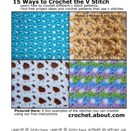
ক্রোশেট ভী Stitches ক্রোশেট ভী Stitches ফটোগুলি © মাইকেল এবং