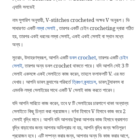
এ্যামি সলভেই
নাম সুপারিশ অনুযায়ী, V-stitches crocheted অক্ষর V অনুরূপ। ভি
সাধারণত একটি
লম্বা সেলাই
, তারপর একটি চেইন crocheting দ্বারা গঠিত
হয়, তারপর একই ধরনের লম্বা সেলাই, একই একই সেলাই বা স্থান মধ্যে
অন্য।
সুতরাং, উদাহরণস্বরূপ, আপনি একটি
ডবল crochet,
তারপর একটি
চেইন
সেলাই,
তারপর অন্য ডবল crochet থাকতে পারে। যদি আপনি সেই 3 টি
সেলাই একসঙ্গে একই সেলাইতে কাজ করেন, তাহলে ফলাফলটি V. এর মত
দেখায়। আপনি ডাবল ক্র্যাশের পরিবর্তে
ত্রিগুণ ক্র্যাচেস,
ডাবল ট্র্যাবলস বা
এমনকি লম্বা সেলাইয়ের সাথে একটি V সেলাই কাজ করতে পারেন।
যদি আপনি সারিতে কাজ করেন, তবে v টি সেলাইয়ের চারপাশে থাকা অন্যান্য
সেলাইতে কিছু চিন্তা করা প্রয়োজন। বর্ণনা হিসাবে V হিসাবে কাজ করে 2
সেলাই বৃদ্ধি মানে। আপনি যদি আপনার টুকরা আপনার কাজ হিসাবে ক্রমাগত
বৃদ্ধি বাড়ানোর জন্য আপনার অভিপ্রায় না হয়, আপনি বৃদ্ধি জন্য ক্ষতিপূরণ
প্রয়োজন হবে। এটি সম্পন্ন করার জন্য, আপনার অন্য ভি কাজ করার আগে,