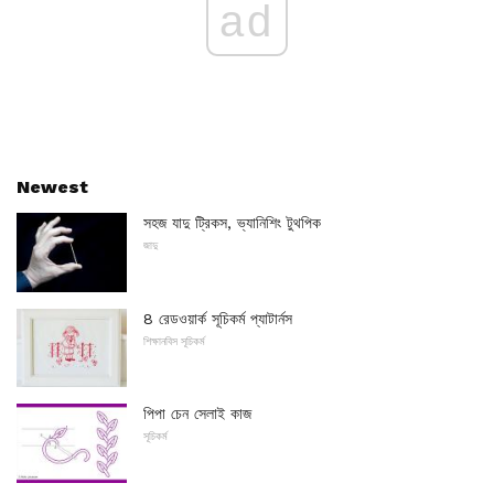
ad
Newest
সহজ যাদু ট্রিকস, ভ্যানিশিং টুথপিক
জাদু
8 রেডওয়ার্ক সূচিকর্ম প্যাটার্নস
শিক্ষানবিস সূচিকর্ম
পিপা চেন সেলাই কাজ
সূচিকর্ম