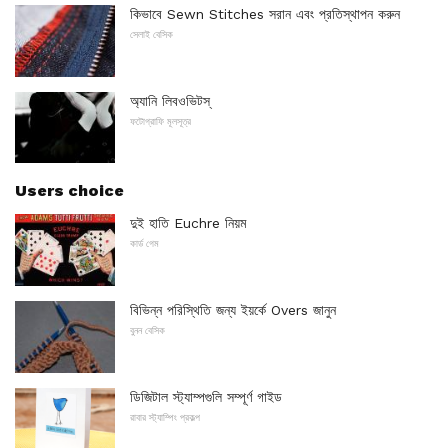
কিভাবে Sewn Stitches সরান এবং প্রতিস্থাপন করুন
সেলাই বেসিক
অ্যানি লিবওভিটস্
ফটোগ্রাফি মূলসূত্র
Users choice
দুই হাতি Euchre নিয়ম
কার্ড গেম
বিভিন্ন পরিস্থিতি জন্য ইয়র্কে Overs জানুন
বুনন বেসিক
ডিজিটাল স্ট্যাম্পগুলি সম্পূর্ণ গাইড
রাবার স্ট্যাম্পিং প্রকল্প