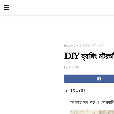
Beadwork
ইন্টারমিডিয়েট বিডওয়ার্ক
DIY হ্যাঙ্গিং মটরশুটি
by লিসা ইয়াং
16 এর 01
আপনার সব গাছ ও মোমবাতি জন