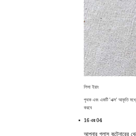
লিসা ইয়াং
পৃথক এবং একটি 'এক্স' আকৃতি মধ্যে
করবে
16 এর 04
আপনার গ্লাস কন্টেনারের থ