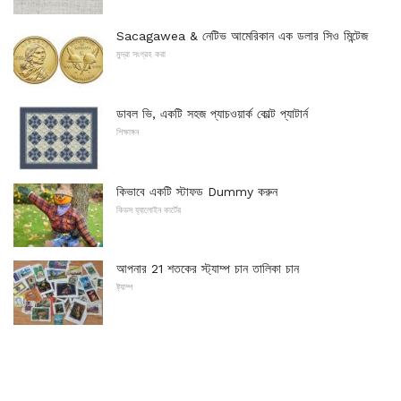
Sacagawea & নেটিভ আমেরিকান এক ডলার সিও মিন্টেজ
মুদ্রা সংগ্রহ করা
ডাবল ভি, একটি সহজ প্যাচওয়ার্ক কোল্ট প্যাটার্ন
শিক্ষাঙ্গন
কিভাবে একটি স্টাফড Dummy করুন
কিডস হ্যালোইন কার্টের
আপনার 21 শতকের স্ট্যাম্প চান তালিকা চান
ষ্ট্যাম্প