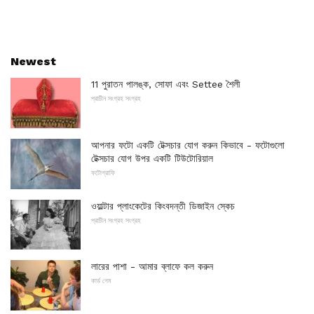
Newest
11 পুরাতন পালঙ্ক, সোফা এবং Settee শৈলী
প্রাচীন সংগ্রহ সংগ্রহ
আপনার ফটো একটি টেক্সচার যোগ করুন কিভাবে - ফটোগুলো
টেক্সচার যোগ উপর একটি টিউটোরিয়াল
ফটোগ্রাফি
ওয়াল্টার প্লাংকেটের কিংবদন্তী ডিজাইন স্কেচ
প্রাচীন সংগ্রহ সংগ্রহ
লারের পাশা - আমার ব্লাফে কল করুন
কার্ড গেম