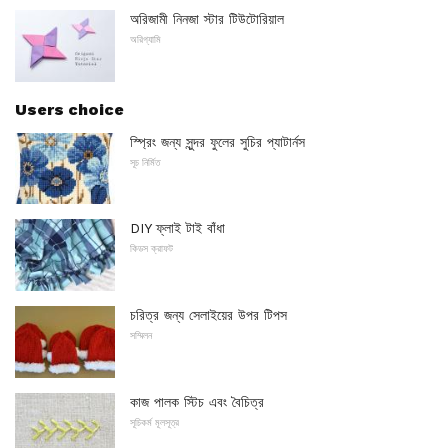
অরিজামী নিনজা স্টার টিউটোরিয়াল
অরিগ্যামি
Users choice
স্প্রিং জন্য সুন্দর ফুলের সুচির প্যাটার্নস
সূচ নির্মিত
DIY ফ্লাই টাই বাঁধা
কিডস ক্রাফট
চরিত্র জন্য সেলাইয়ের উপর টিপস
সম্মিলন
কাজ পালক স্টিচ এবং বৈচিত্র
সূচিকর্ম মূলসূত্র