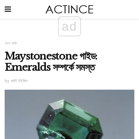
ad
গহনা মেকিং
Maystonestone গাইড:
Emeralds সম্পর্কে সমস্ত
by কার্লি উইকিল