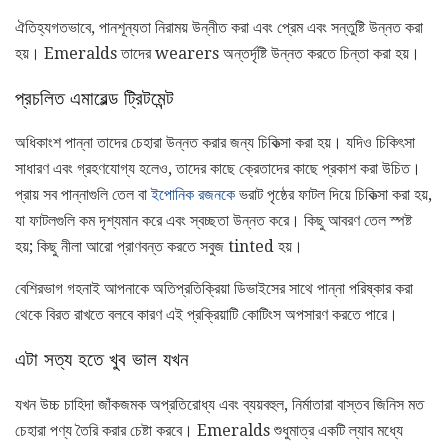
ঐতিহ্যগতভাবে, পানশূন্যতা নিরাময় উন্নীত করা এবং প্রেম এবং সন্তুষ্টি উন্নত করা
হয়। Emeralds তাদের wearers অন্তর্দৃষ্টি উন্নত করতে চিন্তা করা হয়।
প্রচলিত এমারেল্ড ট্রিটমেন্ট
অধিকাংশ পান্না তাদের চেহারা উন্নত করার জন্য চিকিত্সা করা হয়। যদিও চিকিৎসা
সাধারণ এবং গ্রহণযোগ্য হলেও, তাদের কাছে ক্রেতাদের কাছে প্রকাশ করা উচিত।
প্রায় সব পান্নাগুলি তেল বা
ইপোনিক রজনকে
ভরাট পৃষ্ঠের ফাটল দিয়ে চিকিত্সা করা হয়,
যা ফাটলগুলি কম দৃশ্যমান করে এবং স্বচ্ছতা উন্নত করে। কিছু আবরণ তেল স্পষ্ট
হয়; কিছু নীলা আরো প্রাণবন্ত করতে সবুজ tinted হয়।
বেশিরভাগ গহনাই আপনাকে অতিপ্রতিক্রিয়া ডিভাইসের সাথে পান্না পরিষ্কার করা
থেকে বিরত রাখতে বলবে কারণ এই প্রক্রিয়াটি কোটিংস অপসারণ করতে পারে।
এটা সত্য হতে খুব ভাল যখন
যখন উচ্চ চাহিদা জাঁকজমক অপ্রতিরোধ্য এবং ব্যয়বহুল, নির্মাতারা বাস্তব জিনিস মত
চেহারা পণ্য তৈরি করার চেষ্টা করবে। Emeralds শুধুমাত্র একটি ল্যাব মধ্যে