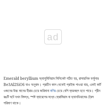
ad
Emerald beryllium অ্যালুমিনিয়াম সিলিকেট গঠিত হয়, রাসায়নিক ফর্মুলার
Be3Al2SiO6 যাও অনুবাদ। প্রাচীন কাল থেকেই প্রাইজ পাওয়া যায়, একই কার্ট
ওজনের উচ্চ মানের হীরার চেয়ে জরিমানা
মণির
চেয়ে বেশি ব্যয়বহুল হতে পারে। গ্রীন
রঙটি ঘটে যখন বিশুদ্ধ, স্পষ্ট ব্যারেলের মধ্যে ক্রোমিয়াম বা ভ্যানডিয়ামের ট্রেস
পরিমাণ থাকে।