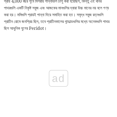
প্রায় 4,000 বছর পূর্বে মিশরীয় পান্নাগুলি চালু করা হয়েছিল, কিন্তু এই খনির
পাথরগুলি একটি নিকৃষ্ট সবুজ এবং আজকের মানগুলির দ্বারা উচ্চ মানের নয় বলে গণ্য
করা হয়। মমিগুলি প্রায়ই পান্না দিয়ে সমাহিত করা হত। সমৃদ্ধ সবুজ রত্নগুলি
প্রাচীন রোমে জনপ্রিয় ছিল, তবে প্রাচীনকালের পান্ডাল্ডগুলির মধ্যে অনেকগুলি পাথর
ছিল আধুনিক যুগের Peridot।
ad