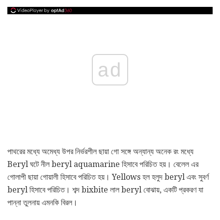
ad
পাথরের মধ্যে অমেধ্য উপর নির্ভরশীল ছায়া গো সঙ্গে অন্যান্য অনেক রং মধ্যে
Beryl ঘটে নীল beryl aquamarine হিসাবে পরিচিত হয়। বেলেল এর
গোলাপী ছায়া গোয়ালী হিসাবে পরিচিত হয়। Yellows হল হলুদ beryl এবং সুবর্ণ
beryl হিসাবে পরিচিত। শব্দ bixbite লাল beryl বোঝায়, একটি প্রকরণ যা
পান্না তুলনায় এমনকি বিরল।