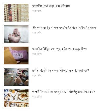
আকর্ষণীয় পার্ল তথ্য এবং ইতিহাস
গহনা মেকিং
স্ট্যাম্প এবং ট্যাগ সঙ্গে হস্তনির্মিত গয়না সাইন ইন করুন
গহনা মেকিং
অনলাইন বিক্রি যখন প্যাকেজিং গহনা জন্য টিপস
গহনা মেকিং
চেইন-নাসেট প্লাস এবং কীভাবে ব্যবহার করা হয়?
গহনা মেকিং
আপনি কি আমাদেরঅবস্থান ও শর্তাবলীবুঝতে পেরেছেন?
গহনা মেকিং