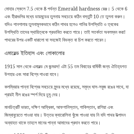
মোহার স্কেলে 7.5 থেকে 8 পর্যন্ত Emerald hardness রেঞ্জ। 5 থেকে 6
এবং হীরাগুলির মধ্যে ডায়মন্ডের তুলনায় সবচেয়ে কঠিন বস্তুটি 10 ​​তে তুলনা করুন।
যদিও পানশালার তুলনামূলকভাবে কঠিন পাথর হলেও পানির উপস্থিতি ও ত্বকের
উপস্থিতি তাদের স্থায়িত্বকে প্রভাবিত করতে পারে। তাই সতর্কতা অবলম্বন করা!
পাথরের উপর একটি ধারালো ঘা সহজেই বিভক্ত বা চিপ করতে পারেন।
এমারেল্ড ইতিহাস এবং লোকালোর
1915 সাল থেকে এমারল্ড মে জন্মরস! এটা 55 তম বিবাহের বার্ষিকী জন্য ঐতিহ্যগত
উপহার এবং সারা বিশ্বে পাওয়া যাবে।
কলম্বিয়ার পান্না বিশ্বের সবচেয়ে সুন্দর মধ্যে রয়েছে, সমৃদ্ধ ঘাস-সবুজ রঙের সাথে, যা
প্রায়ই নীল রঙের স্পর্শ দিয়ে চুমু দেয়।
মানচিত্রটি ভারত, দক্ষিণ আফ্রিকা, আফগানিস্তান, পাকিস্তান, রাশিয়া এবং
জিম্বাবুয়েতে পাওয়া যায়। উত্তর ক্যারোলিনা খুঁজে পাওয়া যায় নি যদি পাথর উত্পাদন
অব্যাহত থাকে তাহলে মানের পান্না আমাদের প্রদান করতে পারে।