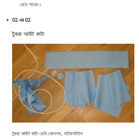
যেতে পারেন।
02 এর 02
টুকরা আউট কাটা
টুকরা আউট কাটা ডেবি কোলগভ, লাইফস্টাইল