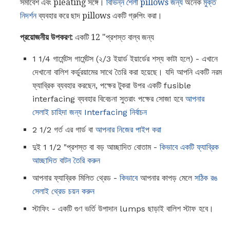
সমাবেশ এবং pleating সঙ্গে।
বিভিন্ন শৈলী pillows জন্য
অনেক
মুক্ত
নিদর্শন
ব্যবহার করে ছাদ pillows একটি গ্রুপিং করা।
প্রয়োজনীয় উপকরণ:
একটি 12 "প্রশস্ত বাল্ব জন্য
1 1/4 গার্মেন্টস গার্মেন্টস (২/3 ইয়ার্ড ইয়ার্ডের শস্য কাটা হলে) - এখানে
দেখানো বালিশ কর্ডুরয়ামের সাথে তৈরি করা হয়েছে। যদি আপনি একটি নরম
ফ্যাব্রিক ব্যবহার করছেন, পক্ষের টুকরা উপর একটি fusible
interfacing ব্যবহার বিবেচনা সুতরাং পক্ষের সোজা হবে
আপনার
সেলাই চাহিদা জন্য Interfacing নির্বাচন
2 1/2 গর্ত এর গার্ড বা
আপনার নিজের পাইপ করা
দুই 1 1/2 "প্রশস্ত বা বড় আচ্ছাদিত বোতাম -
কিভাবে একটি ফ্যাব্রিক
আচ্ছাদিত বাটন তৈরি করুন
আপনার ফ্যাব্রিক মিলিত থ্রেড -
কিভাবে
আপনার কাপড় মেলে
সঠিক রঙ
সেলাই থ্রেড চয়ন করুন
স্টাফিং - একটি গুণ ভর্তি উপাদান lumps ছাড়াই বালিশ স্টাফ হবে।