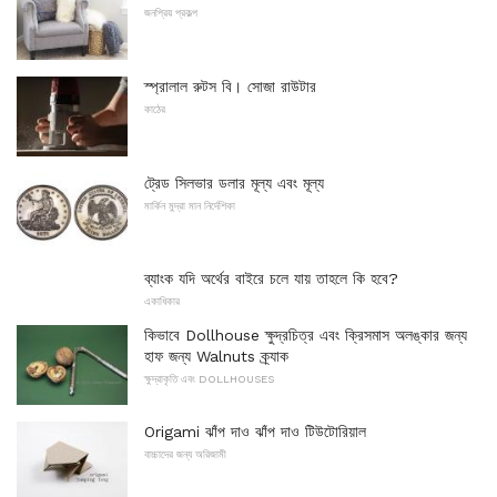
জনপ্রিয় প্রকল্প
স্প্রালাল রুটস বি। সোজা রাউটার
কাঠের
ট্রেড সিলভার ডলার মূল্য এবং মূল্য
মার্কিন মুদ্রা মান নির্দেশিকা
ব্যাংক যদি অর্থের বাইরে চলে যায় তাহলে কি হবে?
একাধিকার
কিভাবে Dollhouse ক্ষুদ্রচিত্র এবং ক্রিসমাস অলঙ্কার জন্য
হাফ জন্য Walnuts ক্র্যাক
ক্ষুদ্রাকৃতি এবং DOLLHOUSES
Origami ঝাঁপ দাও ঝাঁপ দাও টিউটোরিয়াল
বাচ্চাদের জন্য অরিজামী