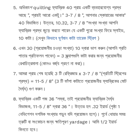
অধিকাংশ
quilting ফ্যাব্রিক 40 প্রায় একটি ব্যবহারযোগ্য প্রস্থ
আছে ", প্রায়ই আরো একটু।" 3-7 / 8 ", আপনার স্কোয়ারের আকার"
40 বিভাজিত। উত্তর, 10.32, 3-7 / 8 "সংখ্যা সংখ্যা আপনি
ফ্যাব্রিক প্রস্থ জুড়ে করতে পারেন যে একটি পুরো সংখ্যা ফিরে স্লাইড,
10 কাটা। (দেখুন
কিভাবে ঘূর্ণমান কাটা তারেক স্ট্রিপ
)
এখন 30 (প্রয়োজনীয় চওড়া সংখ্যা) 10 দ্বারা ভাগ করুন (আপনি প্রতি
পাতার প্রতিফলন পাবেন) = 3 স্ক্র্যাপগুলি কাটা করার জন্য প্রয়োজনীয়
রেখাচিত্রমালা (কোনও বর্জ্য গ্রহণ না করা)।
আমরা প্রায় শেষ হয়েছি 3 টি রেফ্রিজার x 3-7 / 8 "(প্রতিটি স্ট্রিপের
প্রস্থ) = 11-5 / 8" (3 টি ফাঁপা কাটাতে প্রয়োজনীয় ফ্যাব্রিকের মোট
দৈর্ঘ্য) গুণ করুন।
ফ্যাব্রিক একটি গজ 36 "লম্বা, তাই প্রয়োজনীয় ফ্যাব্রিক দৈর্ঘ্য
বিভাজক, 11-5 / 8" দ্বারা 36 "। উত্তর হল .32 ইয়ার্ড (পৃষ্ঠা 1
নেভিগেশন দশমিক সংখ্যার পড়ুন যদি প্রয়োজন হলে)। পূর্বে ধোয়ার সময়
ত্রুটি বা সংকোচন জন্য ক্ষতিপূরণ yardage। আমি 1/2 ইয়ার্ড
কিনতে হবে।