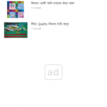
কিভাবে একটি আমি গুপ্তচর গুঁড়ো করুন
গণপ্রজাতন্ত্রী
স্ট্রিং Quilts কিভাবে তৈরি জানুন
গণপ্রজাতন্ত্রী
ad