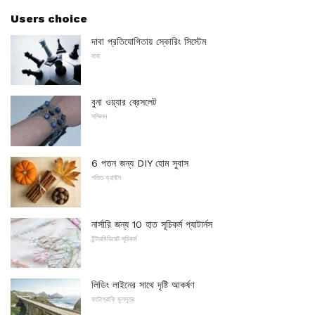
Users choice
দাবা প্রতিযোগিতায় স্কোরিং সিস্টেম
দাবা
বুনা ওয়্যার ব্রেসলেট
সম্মিলন
6 পতন জন্য DIY হোম সুবাস
পতিত ক্রাফ্টস
নার্সারি জন্য 10 হাত সূচিকর্ম প্যাটার্নস
ইন্টারমিডিয়েট সূচিকর্ম
লিডিং লাইনের সাথে দৃষ্টি আকর্ষণ
ফটোগ্রাফি মূলসূত্র