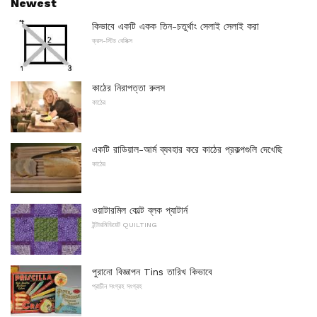
Newest
কিভাবে একটি একক তিন-চতুর্থাং সেলাই সেলাই করা
ক্রস-স্টিচ বেসিক্স
কাঠের নিরাপত্তা রুলস
কাঠের
একটি রাডিয়াল-আর্ম ব্যবহার করে কাঠের প্রকল্পগুলি দেখেছি
কাঠের
ওয়াটারমিল কোল্ট ব্লক প্যাটার্ন
ইন্টারমিডিয়েট QUILTING
পুরানো বিজ্ঞাপন Tins তারিখ কিভাবে
প্রাচীন সংগ্রহ সংগ্রহ