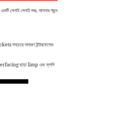
 একটি সেলাই সেলাই শুরু, আপনার পছন্দ
ackets সবচেয়ে সাধারণ ইন্টারফেসেড
interfacing ছাড়া limp এবং ফ্লপি