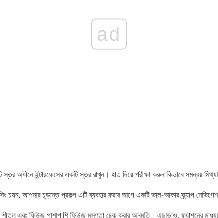
ad
স্তর অধীনে ইন্টারফেসের একটি স্তর রাখুন। হাত দিয়ে পরীক্ষা করুন কিভাবে সমন্বয় মিথ্
ং চয়ন, আপনার চূড়ান্ত প্রকল্প এটি ব্যবহার করার আগে একটি ভাল-আকার স্ক্র্যাপ নেভিগেশ
নমুনা শীতল এবং ফিউজ পাশাপাশি ফিউজ মসৃণতা চেক করার অনুমতি। এছাড়াও, ফ্যাশনের মা