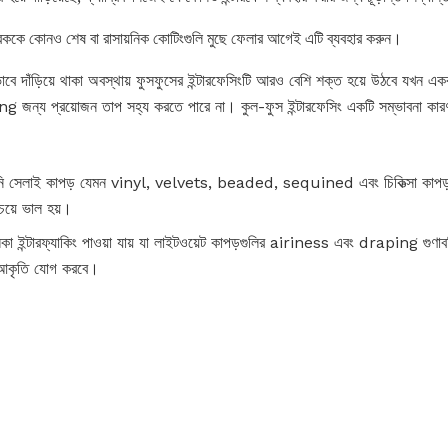
রিককে কোনও শেষ বা রাসায়নিক কোটিংগুলি মুছে ফেলার আগেই এটি ব্যবহার করুন।
ে দাঁড়িয়ে থাকা অবস্থায় ফুসফুসের ইন্টারফেসিংটি আরও বেশি শক্ত হয়ে উঠবে যখন এক
 জন্য প্রয়োজন তাপ সহ্য করতে পারে না। কুল-ফুস ইন্টারফেসিং একটি সম্ভাবনা কারণ
 সেলাই কাপড় যেমন vinyl, velvets, beaded, sequined এবং চিকিত্সা কাপড়
য়ে ভাল হয়।
কা ইন্টারফ্যাকিং পাওয়া যায় যা লাইটওয়েট কাপড়গুলির airiness এবং draping গুণাবল
বং আকৃতি যোগ করবে।