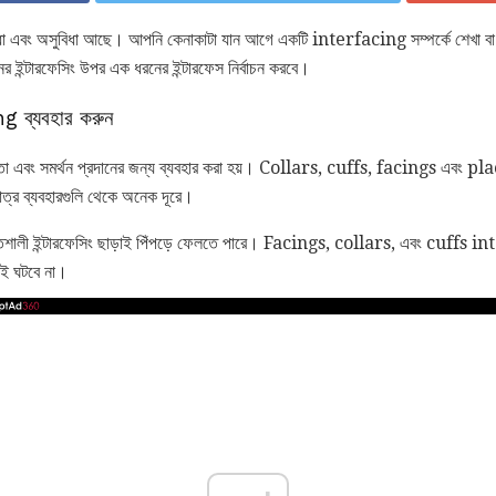
ুবিধা এবং অসুবিধা আছে। আপনি কেনাকাটা যান আগে একটি interfacing সম্পর্কে শেখা বা
ইন্টারফেসিং উপর এক ধরনের ইন্টারফেস নির্বাচন করবে।
ng ব্যবহার করুন
 দৃঢ়তা এবং সমর্থন প্রদানের জন্য ব্যবহার করা হয়। Collars, cuffs, facings এবং pl
ুমাত্র ব্যবহারগুলি থেকে অনেক দূরে।
ক্তিশালী ইন্টারফেসিং ছাড়াই পিঁপড়ে ফেলতে পারে। Facings, collars, এবং cuffs 
োই ঘটবে না।