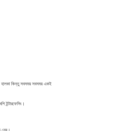
 হালকা কিন্তু সবসময় সবসময় একই
েশি ইন্টারফেসিং।
্ত নেয়।