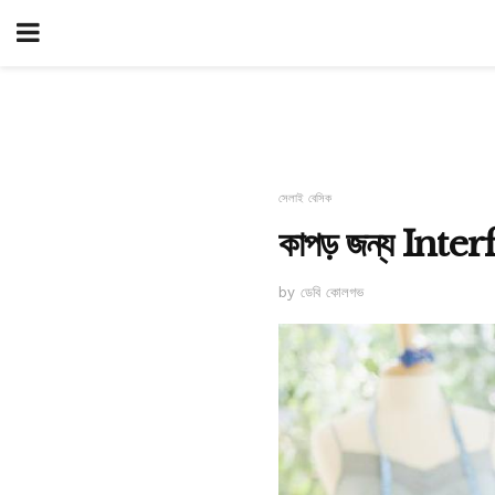
সেলাই বেসিক
কাপড় জন্য Interf
by ডেবি কোলগভ