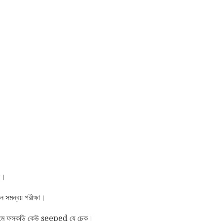
যা।
ন সমন্বয় পরীক্ষা।
ধ্যমে ফুসকুড়ি কেউ seeped যে চেক।