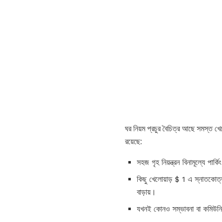
ঘর নিয়ম প্রচুর বৈচিত্র আছে সমস্ত খে
রয়েছে:
সহজ গৃহ নিয়ন্ত্রন বিনামূল্যে প
কিছু খেলোয়াড় $ 1 এ স্নাতকোত্
বাড়ায়।
যখনই কোনও সম্ভাবনা বা কমিউনিটির