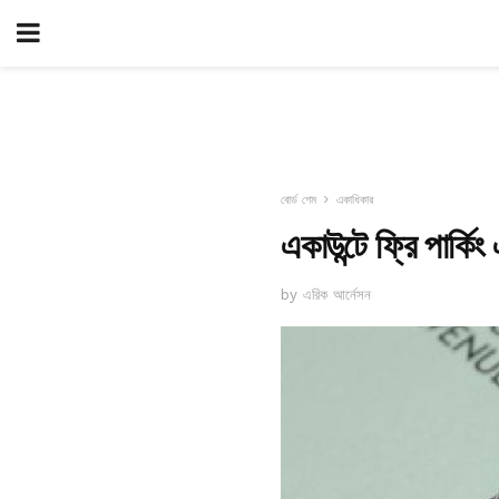
বোর্ড গেম
একাধিকার
একাউন্টে ফ্রি পার্কি
by এরিক আর্নেসন