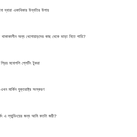
নো দ্বারা একাধিকার উন্নতির উপায়
 থাকাকালীন অন্য খেলোয়াড়দের কাছ থেকে ভাড়া নিতে পারি?
্রিয় মনোপলি প্লেটিং টুকরা
খন মার্কিন যুক্তরাষ্ট্র সংস্করণ
্কিং এ ল্যান্ডিংয়ের জন্য আমি কতটা জয়ী?