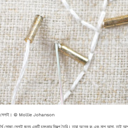
মালা সেলাই। © Mollie Johanson
ীর্ঘ সোজা সেলাই জন্য একটি চমৎকার বিকল্প তৈরি। তারা অনেক রং এবং মাপ আসা, তাই আপ