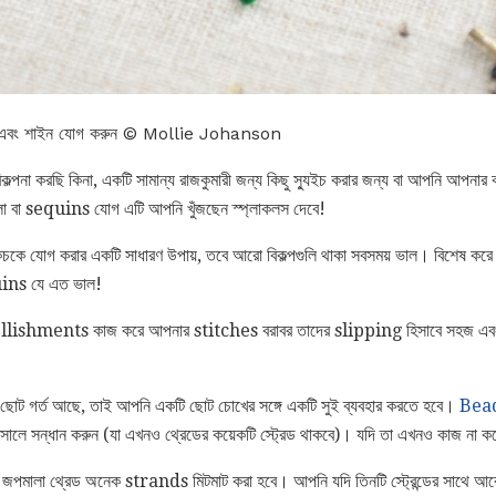
লি এবং শাইন যোগ করুন © Mollie Johanson
িকল্পনা করছি কিনা, একটি সামান্য রাজকুমারী জন্য কিছু স্যুইচ করার জন্য বা আপনি আপনার ক
 বা sequins যোগ এটি আপনি খুঁজছেন স্প্লাকলস দেবে!
 চকচকে যোগ করার একটি সাধারণ উপায়, তবে আরো বিকল্পগুলি থাকা সবসময় ভাল। বিশেষ কর
uins যে এত ভাল!
bellishments কাজ করে আপনার stitches বরাবর তাদের slipping হিসাবে সহজ এব
।
লা ছোট গর্ত আছে, তাই আপনি একটি ছোট চোখের সঙ্গে একটি সুই ব্যবহার করতে হবে।
Beadi
োলে সন্ধান করুন (যা এখনও থ্রেডের কয়েকটি স্ট্রেড থাকবে)। যদি তা এখনও কাজ না ক
্ত জপমালা থ্রেড অনেক strands মিটমাট করা হবে। আপনি যদি তিনটি স্ট্রেন্ডের সাথে আর