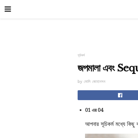
সূচিকর্ম
জপমালা এবং Sequins
by মোলি জোহানসন
01 এর 04
আপনার সূচিকর্ম মধ্যে কিছু