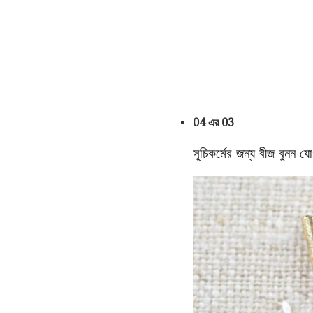
04 এর 03
সূচিকর্মের জন্য বীজ বুনন য