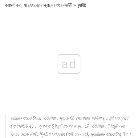
পরামর্শ করা, যা হেসব্রোর স্ক্রাবেল ওয়েবসাইট অনুযায়ী:
ad
মরিয়াম-ওয়েবস্টারের অফিসিয়াল স্ক্যাবাল® খেলোয়াড় অভিধান, চতুর্থ সংস্করণ
(ওএসপিডি 4)। ক্লাব ও টুর্নামেন্ট খেলার জন্য, এটি অফিসিয়াল টুর্নামেন্ট এবং
ক্লাব ওয়ার্ড লিস্ট, দ্বিতীয় সংস্করণ (ওউএল -২২), ম্যারিয়াম-ওয়েবস্টার, ইক।