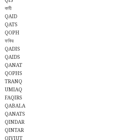
QIS
কাযী
QAID
QATS
QOPH
ফকির
QADIS
QAIDS
QANAT
QOPHS
TRANQ
UMIAQ
FAQIRS
QABALA
QANATS
QINDAR
QINTAR
QIVIUT