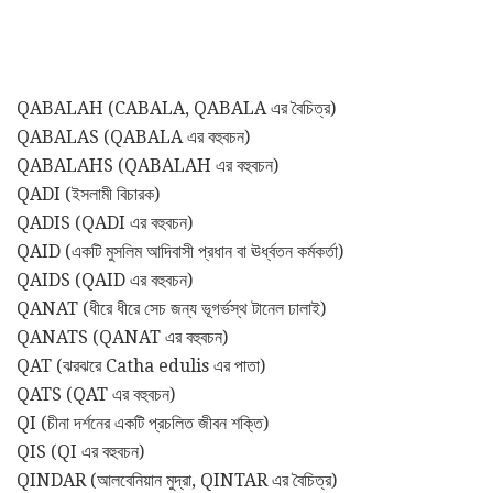
QABALAH (CABALA, QABALA এর বৈচিত্র)
QABALAS (QABALA এর বহুবচন)
QABALAHS (QABALAH এর বহুবচন)
QADI (ইসলামী বিচারক)
QADIS (QADI এর বহুবচন)
QAID (একটি মুসলিম আদিবাসী প্রধান বা ঊর্ধ্বতন কর্মকর্তা)
QAIDS (QAID এর বহুবচন)
QANAT (ধীরে ধীরে সেচ জন্য ভূগর্ভস্থ টানেল ঢালাই)
QANATS (QANAT এর বহুবচন)
QAT (ঝরঝরে Catha edulis এর পাতা)
QATS (QAT এর বহুবচন)
QI (চীনা দর্শনের একটি প্রচলিত জীবন শক্তি)
QIS (QI এর বহুবচন)
QINDAR (আলবেনিয়ান মুদ্রা, QINTAR এর বৈচিত্র)