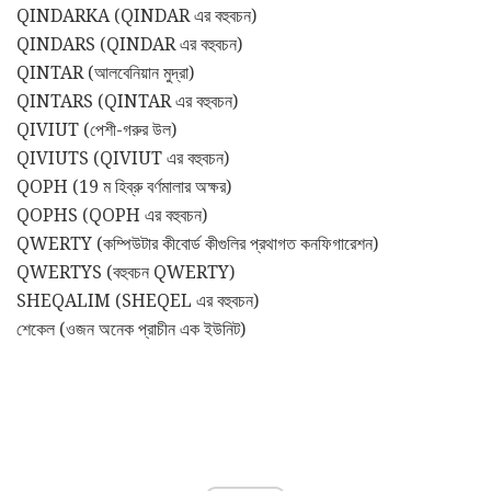
QINDARKA (QINDAR এর বহুবচন)
QINDARS (QINDAR এর বহুবচন)
QINTAR (আলবেনিয়ান মুদ্রা)
QINTARS (QINTAR এর বহুবচন)
QIVIUT (পেশী-গরুর উল)
QIVIUTS (QIVIUT এর বহুবচন)
QOPH (19 ম হিব্রু বর্ণমালার অক্ষর)
QOPHS (QOPH এর বহুবচন)
QWERTY (কম্পিউটার কীবোর্ড কীগুলির প্রথাগত কনফিগারেশন)
QWERTYS (বহুবচন QWERTY)
SHEQALIM (SHEQEL এর বহুবচন)
শেকেল (ওজন অনেক প্রাচীন এক ইউনিট)