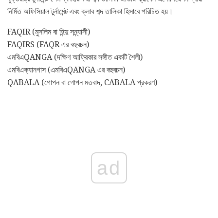
নির্মিত অফিসিয়াল টুর্নামেন্ট এবং ক্লাব শব্দ তালিকা হিসাবে পরিচিত হয়।
FAQIR (মুসলিম বা হিন্দু সন্ন্যাসী)
FAQIRS (FAQR এর বহুবচন)
এমবিএQANGA (দক্ষিণ আফ্রিকার সঙ্গীত একটি শৈলী)
এমবিএক্যানগাস (এমবিএQANGA এর বহুবচন)
QABALA (গোপন বা গোপন মতবাদ, CABALA প্রকরণ)
ad