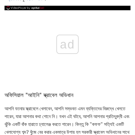
ad
অফিসিয়াল "আইনি" স্ক্রাবেল অভিধান
আপনি যতবার স্ক্রাবেলে খেলাবেন, আপনি সম্ভবত এমন ব্যক্তিদের বিরুদ্ধে খেলতে
পারেন, যারা আপনার কথা শোনে নি। যখন এই ঘটবে, আপনি আপনার প্রতিদ্বন্দ্বী এবং
ঝুঁকি একটি বাঁক হারাতে চ্যালেঞ্জ করতে পারেন। কিন্তু কি "কফফ" সত্যিই একটি
খেলাযোগ্য শব্দ? খুঁজে বের করার একমাত্র উপায় হল সরকারী স্ক্রাবেল অভিধানের সাথে