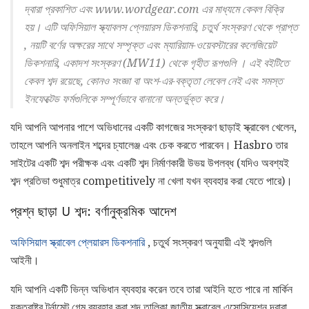
দ্বারা প্রকাশিত এবং www.wordgear.com এর মাধ্যমে কেবল বিক্রি
হয়। এটি
অফিসিয়াল স্ক্যাবলস প্লেয়ারস ডিকশনারি, চতুর্থ সংস্করণ
থেকে প্রাপ্ত
,
নয়টি বর্ণের অক্ষরের সাথে সম্পৃক্ত এবং
ম্যারিয়াম-ওয়েবস্টারের কলেজিয়েট
ডিকশনারি, একাদশ সংস্করণ (MW11)
থেকে গৃহীত
রূপগুলি
। এই বইটিতে
কেবল শব্দ রয়েছে, কোনও সংজ্ঞা বা অংশ-এর-বক্তৃতা লেবেল নেই এবং সমস্ত
ইনফেক্টেড ফর্মগুলিকে সম্পূর্ণভাবে বানানো অন্তর্ভুক্ত করে।
যদি আপনি আপনার পাশে অভিধানের একটি কাগজের সংস্করণ ছাড়াই স্ক্রাবেল খেলেন,
তাহলে আপনি অনলাইন শব্দের চ্যালেঞ্জ এবং চেক করতে পারবেন। Hasbro তার
সাইটের একটি শব্দ পরীক্ষক এবং একটি শব্দ নির্মাণকারী উভয় উপলব্ধ (যদিও অবশ্যই
শব্দ প্রতিভা শুধুমাত্র competitively না খেলা যখন ব্যবহার করা যেতে পারে)।
প্রশ্ন ছাড়া U শব্দ: বর্ণানুক্রমিক আদেশ
অফিসিয়াল স্ক্রাবেল প্লেয়ারস ডিকশনারি
, চতুর্থ সংস্করণ অনুযায়ী এই শব্দগুলি
আইনী।
যদি আপনি একটি ভিন্ন অভিধান ব্যবহার করেন তবে তারা আইনি হতে পারে না মার্কিন
যুক্তরাষ্ট্র টুর্নামেন্ট গেম ব্যবহার করা শব্দ তালিকা জাতীয় স্ক্রাবেল এসোসিয়েশন দ্বারা